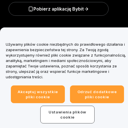
Pobierz aplikację Bybit
Zyskaj dostęp do kluczowych analiz i trendów ze
świata kryptowalut w pierwszej kolejności — zapisz
się do naszego newslettera już teraz.
Wszelkie formy
Używamy plików cookie niezbędnych do prawidłowego działania i
inwestycji niosą ze sobą ryzyko, w tym ryzyko utraty
zapewnienia bezpieczeństwa tej strony. Za Twoją zgodą
całego zainwestowanego kapitału. Takie działania
wykorzystujemy również pliki cookie związane z funkcjonalnością,
mogą nie być odpowiednie dla każdego.
analityką, marketingiem i mediami społecznościowymi, aby
zapamiętać Twoje ustawienia, poznać sposób korzystania ze
strony, ulepszać ją oraz wspierać funkcje marketingowe i
Zapisz się
udostępniania treści.
Akceptuj wszystkie
Odrzuć dodatkowe
Obserwuj nas
pliki cookie
pliki cookie
Ustawienia plików
© 2025–2026 Bybit.eu. Wszelkie prawa zastrzeżone.
cookie