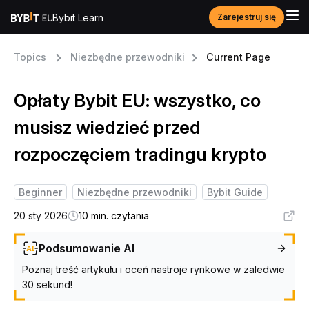
Bybit Learn
Zarejestruj się
Topics
Niezbędne przewodniki
Current Page
Opłaty Bybit EU: wszystko, co
musisz wiedzieć przed
rozpoczęciem tradingu krypto
Beginner
Niezbędne przewodniki
Bybit Guide
20 sty 2026
10 min. czytania
Podsumowanie AI
Poznaj treść artykułu i oceń nastroje rynkowe w zaledwie
30 sekund!