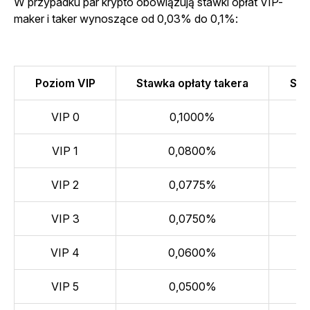
W przypadku par krypto obowiązują stawki opłat VIP-
maker i taker wynoszące od 0,03% do 0,1%:
Poziom VIP
Stawka opłaty takera
Sta
VIP 0
0,1000%
VIP 1
0,0800%
VIP 2
0,0775%
VIP 3
0,0750%
VIP 4
0,0600%
VIP 5
0,0500%