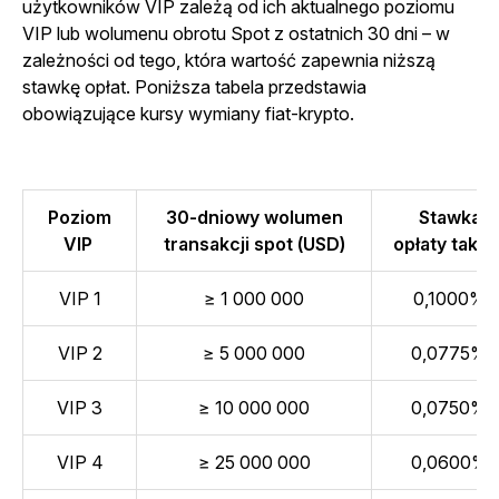
użytkowników VIP zależą od ich aktualnego poziomu
VIP
lub
wolumenu obrotu Spot z ostatnich 30 dni – w
zależności od tego, która wartość zapewnia niższą
stawkę opłat. Poniższa tabela przedstawia
obowiązujące kursy wymiany fiat-krypto.
Poziom
30-dniowy wolumen
Stawka
VIP
transakcji spot (USD)
opłaty taker
VIP 1
≥ 1 000 000
0,1000%
VIP 2
≥ 5 000 000
0,0775%
VIP 3
≥ 10 000 000
0,0750%
VIP 4
≥ 25 000 000
0,0600%