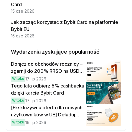
Card
15 cze 2026
Jak zacząć korzystać z Bybit Card na platformie
Bybit EU
15 cze 2026
Wydarzenia zyskujące popularność
Dołącz do obchodów rocznicy – ​​
zgarnij do 200% RRSO na USDC,
30 EUR w BTC i wiele więcej!
W toku
17 lip 2026
Tego lata odbierz 5% cashbacku
dzięki karcie Bybit Card
W toku
17 lip 2026
[Ekskluzywna oferta dla nowych
użytkowników w UE] Doładuj
konto, poleć znajomym i zarób
W toku
16 lip 2026
nawet 60 EUR w BTC