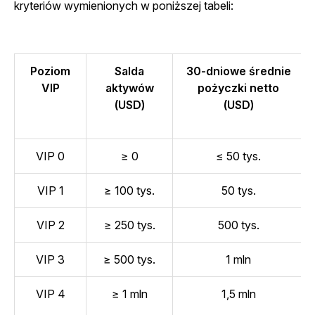
kryteriów wymienionych w poniższej tabeli:
Poziom
Salda
30-dniowe średnie
VIP
aktywów
pożyczki netto
(USD)
(USD)
VIP 0
≥ 0
≤ 50 tys.
VIP 1
≥ 100 tys.
50 tys.
VIP 2
≥ 250 tys.
500 tys.
VIP 3
≥ 500 tys.
1 mln
VIP 4
≥ 1 mln
1,5 mln