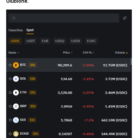
Ulubione
.