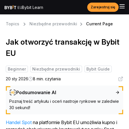
Bybit Learn
Zarejestruj się
Topics
Niezbędne przewodniki
Current Page
Jak otworzyć transakcję w Bybit
EU
Beginner
Niezbędne przewodniki
Bybit Guide
20 sty 2026
8 min. czytania
Podsumowanie AI
Poznaj treść artykułu i oceń nastroje rynkowe w zaledwie
30 sekund!
Handel Spot
na platformie Bybit EU umożliwia kupno i