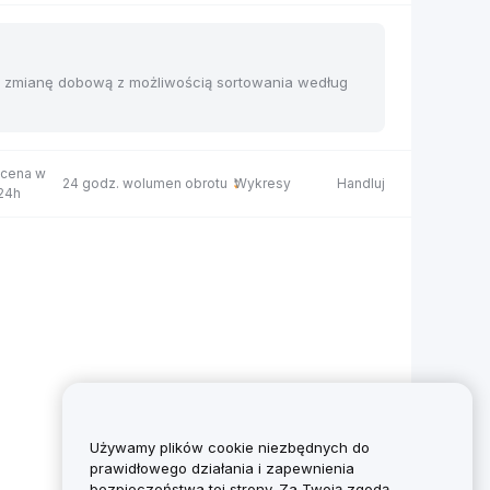
 i zmianę dobową z możliwością sortowania według
 cena w
24 godz. wolumen obrotu
Wykresy
Handluj
 24h
Używamy plików cookie niezbędnych do
prawidłowego działania i zapewnienia
bezpieczeństwa tej strony. Za Twoją zgodą