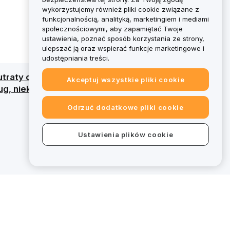
wykorzystujemy również pliki cookie związane z
funkcjonalnością, analityką, marketingiem i mediami
społecznościowymi, aby zapamiętać Twoje
ustawienia, poznać sposób korzystania ze strony,
ulepszać ją oraz wspierać funkcje marketingowe i
udostępniania treści.
traty całego kapitału. Szczegółowy przegląd
Akceptuj wszystkie pliki cookie
g, niektóre oferty na bybit.eu wykraczają
Odrzuć dodatkowe pliki cookie
Ustawienia plików cookie