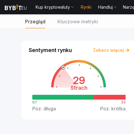
Kup kryptowaluty
Rynki
Handluj
Narz
Przegląd
Kluczowe metryki
Sentyment rynku
Zobacz więcej
29
Strach
67
33
Poz. długa
Poz. krótka