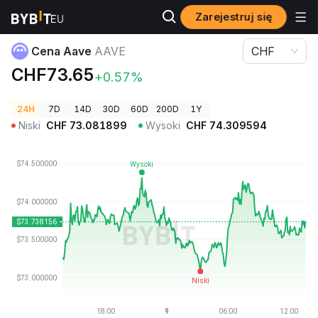
Zarejestruj się
Ceny kryptowalut
Cena Aave AAVE
Cena Aave
AAVE
CHF
CHF73.65
+0.57%
24H
7D
14D
30D
60D
200D
1Y
Niski
CHF
73.081899
Wysoki
CHF
74.309594