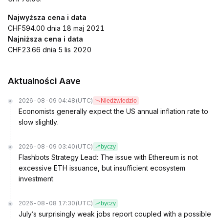
Najwyższa cena i data
CHF594.00 dnia 18 maj 2021
Najniższa cena i data
CHF23.66 dnia 5 lis 2020
Aktualności Aave
2026-08-09 04:48
(UTC)
Niedźwiedzio
Economists generally expect the US annual inflation rate to
slow slightly.
2026-08-09 03:40
(UTC)
byczy
Flashbots Strategy Lead: The issue with Ethereum is not
excessive ETH issuance, but insufficient ecosystem
investment
2026-08-08 17:30
(UTC)
byczy
July’s surprisingly weak jobs report coupled with a possible