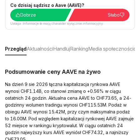
Co dzisiaj sądzisz o Aave (AAVE)?
Dobrze
Słabo
Uwaga: Informacje te mają charakter wyłącznie informacyjny.
Przegląd
Aktualności
Handluj
Ranking
Media społecznościo
Podsumowanie ceny AAVE na żywo
Na dzień 9 sie 2026 łączna kapitalizacja rynkowa AAVE
wynosi CHF1.14B, co stanowi zmianę o +0.56% w ciągu
ostatnich 24 godzin. Aktualna cena AAVE to CHF73.65, a 24-
godzinny wolumen tradingu wynosi CHF115.53M. Podaż w
obiegu AAVE wynosi 15.42M, przy czym maksymalna podaż
to 16.00M. Pod względem kapitalizacji rynkowej AAVE zajmuje
52 miejsce w rankingu kryptowalut. W ciągu ostatnich 24
godzin najwyższy kurs AAVE wyniósł CHF74.32, a najniższy
CHF73.05.