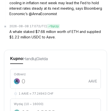
cooling in inflation next week may lead the Fed to hold
interest rates steady at its next meeting, says Bloomberg
Economic’s @AnnaEconomist
2026-08-08 17:07
(UTC)
byczy
A whale staked $7.68 million worth of ETH and supplied
$1.22 million USDC to Aave.
Handluj
Giełda
Kupno
Odbierz
AAVE
1 AAVE ≈ 77.24943 CHF
Wydaj (10 ~ 16000)