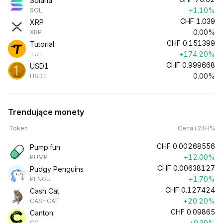
Solana
+1.10%
SOL
CHF
1.039
XRP
0.00%
XRP
CHF
0.151399
Tutorial
+174.20%
TUT
CHF
0.999668
USD1
0.00%
USD1
Trendujące monety
Token
Cena i 24H%
CHF
0.00268556
Pump.fun
+12.00%
PUMP
CHF
0.00638127
Pudgy Penguins
+1.70%
PENGU
CHF
0.127424
Cash Cat
+20.20%
CASHCAT
CHF
0.09865
Canton
+9.30%
CC