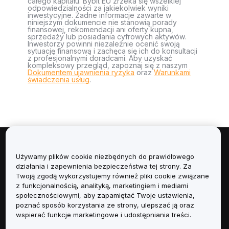
całego kapitału. Bybit EU zrzeka się wszelkiej
odpowiedzialności za jakiekolwiek wyniki
inwestycyjne. Żadne informacje zawarte w
niniejszym dokumencie nie stanowią porady
finansowej, rekomendacji ani oferty kupna,
sprzedaży lub posiadania cyfrowych aktywów.
Inwestorzy powinni niezależnie ocenić swoją
sytuację finansową i zachęca się ich do konsultacji
z profesjonalnymi doradcami. Aby uzyskać
kompleksowy przegląd, zapoznaj się z naszym
Dokumentem ujawnienia ryzyka
oraz
Warunkami
świadczenia usług
.
Informacje
Używamy plików cookie niezbędnych do prawidłowego
działania i zapewnienia bezpieczeństwa tej strony. Za
Usługi
Twoją zgodą wykorzystujemy również pliki cookie związane
z funkcjonalnością, analityką, marketingiem i mediami
społecznościowymi, aby zapamiętać Twoje ustawienia,
Obsługa Klienta
poznać sposób korzystania ze strony, ulepszać ją oraz
wspierać funkcje marketingowe i udostępniania treści.
Produkty