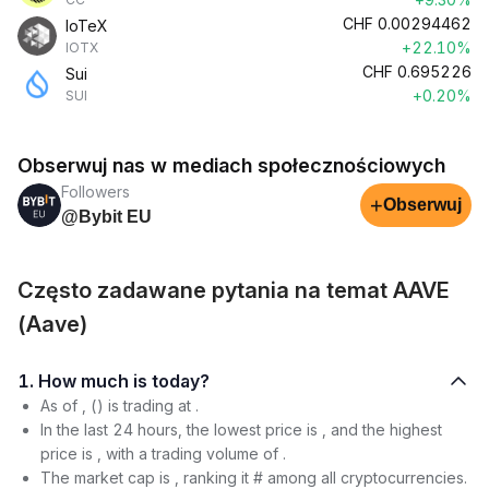
CHF
0.00294462
IoTeX
+22.10%
IOTX
CHF
0.695226
Sui
+0.20%
SUI
Obserwuj nas w mediach społecznościowych
Followers
+
Obserwuj
@Bybit EU
Często zadawane pytania na temat AAVE
(Aave)
1. How much is today?
As of , () is trading at .
In the last 24 hours, the lowest price is , and the highest
price is , with a trading volume of .
The market cap is , ranking it # among all cryptocurrencies.