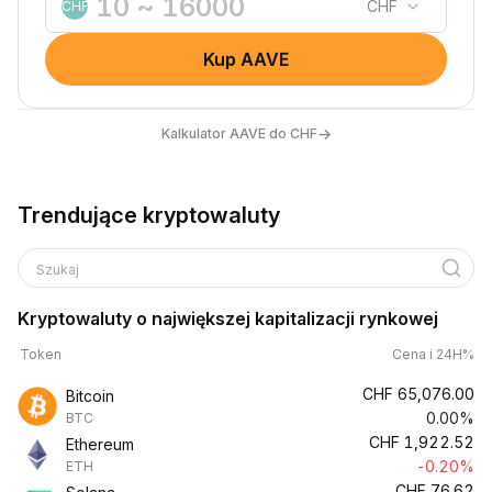
CHF
CHF
Kup AAVE
→
Kalkulator AAVE do CHF
Trendujące kryptowaluty
Szukaj
Kryptowaluty o największej kapitalizacji rynkowej
Token
Cena i 24H%
CHF
65,076.00
Bitcoin
0.00%
BTC
CHF
1,922.52
Ethereum
-0.20%
ETH
CHF
76.62