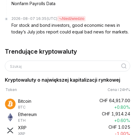
Nonfarm Payrolls Data
2026-08-07 16:35
(UTC)
Niedźwiedzio
For stock and bond investors, good economic news in
today’s July jobs report could equal bad news for markets.
Trendujące kryptowaluty
Szukaj
Kryptowaluty o największej kapitalizacji rynkowej
Token
Cena i 24H%
CHF
64,917.00
Bitcoin
+0.80%
BTC
CHF
1,914.24
Ethereum
+0.60%
ETH
CHF
1.025
XRP
-1.00%
XRP