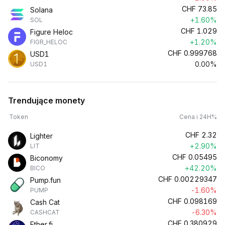
CHF
73.85
Solana
+1.60%
SOL
CHF
1.029
Figure Heloc
+1.20%
FIGR_HELOC
CHF
0.999768
USD1
0.00%
USD1
Trendujące monety
Token
Cena i 24H%
CHF
2.32
Lighter
+2.90%
LIT
CHF
0.05495
Biconomy
+42.20%
BICO
CHF
0.00229347
Pump.fun
-1.60%
PUMP
CHF
0.098169
Cash Cat
-6.30%
CASHCAT
CHF
0.380929
Ether.fi