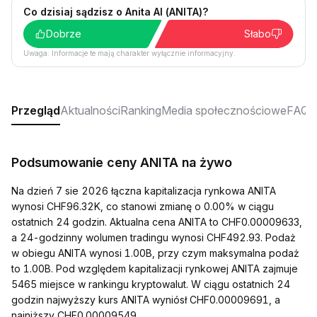
Co dzisiaj sądzisz o Anita AI (ANITA)?
Dobrze
Słabo
Uwaga: Informacje te mają charakter wyłącznie informacyjny.
Przegląd
Aktualności
Ranking
Media społecznościowe
FAQ
Podsumowanie ceny ANITA na żywo
Na dzień 7 sie 2026 łączna kapitalizacja rynkowa ANITA
wynosi CHF96.32K, co stanowi zmianę o 0.00% w ciągu
ostatnich 24 godzin. Aktualna cena ANITA to CHF0.00009633,
a 24-godzinny wolumen tradingu wynosi CHF492.93. Podaż
w obiegu ANITA wynosi 1.00B, przy czym maksymalna podaż
to 1.00B. Pod względem kapitalizacji rynkowej ANITA zajmuje
5465 miejsce w rankingu kryptowalut. W ciągu ostatnich 24
godzin najwyższy kurs ANITA wyniósł CHF0.00009691, a
najniższy CHF0.00009549.