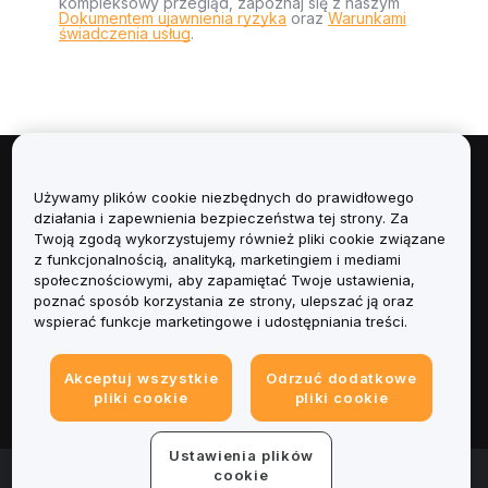
kompleksowy przegląd, zapoznaj się z naszym
Dokumentem ujawnienia ryzyka
oraz
Warunkami
świadczenia usług
.
Informacje
Używamy plików cookie niezbędnych do prawidłowego
działania i zapewnienia bezpieczeństwa tej strony. Za
Usługi
Twoją zgodą wykorzystujemy również pliki cookie związane
z funkcjonalnością, analityką, marketingiem i mediami
społecznościowymi, aby zapamiętać Twoje ustawienia,
Obsługa Klienta
poznać sposób korzystania ze strony, ulepszać ją oraz
wspierać funkcje marketingowe i udostępniania treści.
Produkty
Akceptuj wszystkie
Odrzuć dodatkowe
Informacje prawne
pliki cookie
pliki cookie
Ustawienia plików
© 2025-2026 Bybit.eu. Wszystkie prawa zastrzeżone.
cookie