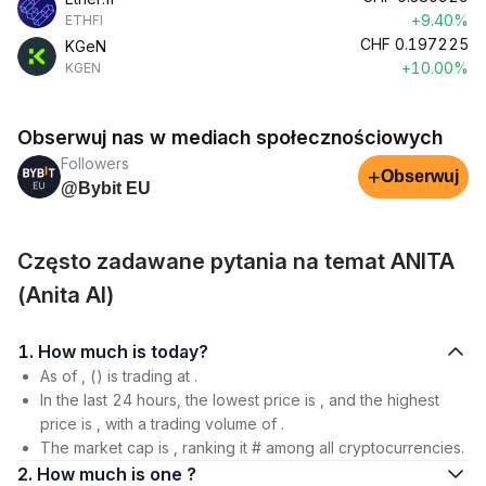
+9.40%
ETHFI
CHF
0.197225
KGeN
+10.00%
KGEN
Obserwuj nas w mediach społecznościowych
Followers
+
Obserwuj
@Bybit EU
Często zadawane pytania na temat ANITA
(Anita AI)
1. How much is today?
As of , () is trading at .
In the last 24 hours, the lowest price is , and the highest
price is , with a trading volume of .
The market cap is , ranking it # among all cryptocurrencies.
2. How much is one ?