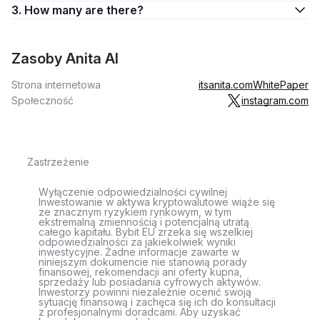
3. How many are there?
Zasoby Anita AI
Strona internetowa
itsanita.com
WhitePaper
Społeczność
instagram.com
Zastrzeżenie
Wyłączenie odpowiedzialności cywilnej
Inwestowanie w aktywa kryptowalutowe wiąże się
ze znacznym ryzykiem rynkowym, w tym
ekstremalną zmiennością i potencjalną utratą
całego kapitału. Bybit EU zrzeka się wszelkiej
odpowiedzialności za jakiekolwiek wyniki
inwestycyjne. Żadne informacje zawarte w
niniejszym dokumencie nie stanowią porady
finansowej, rekomendacji ani oferty kupna,
sprzedaży lub posiadania cyfrowych aktywów.
Inwestorzy powinni niezależnie ocenić swoją
sytuację finansową i zachęca się ich do konsultacji
z profesjonalnymi doradcami. Aby uzyskać