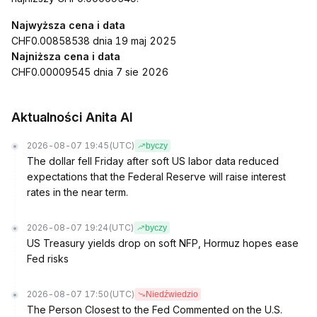
Najwyższa cena i data
CHF0.00858538 dnia 19 maj 2025
Najniższa cena i data
CHF0.00009545 dnia 7 sie 2026
Aktualności Anita AI
2026-08-07 19:45
(UTC)
byczy
The dollar fell Friday after soft US labor data reduced
expectations that the Federal Reserve will raise interest
rates in the near term.
2026-08-07 19:24
(UTC)
byczy
US Treasury yields drop on soft NFP, Hormuz hopes ease
Fed risks
2026-08-07 17:50
(UTC)
Niedźwiedzio
The Person Closest to the Fed Commented on the U.S.