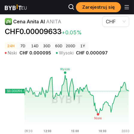
Zarejestruj się
Ceny kryptowalut
Cena Anita AI ANITA
Cena Anita AI
ANITA
CHF
CHF0.00009633
+0.05%
24H
7D
14D
30D
60D
200D
1Y
Niski
CHF
0.000095
Wysoki
CHF
0.000097