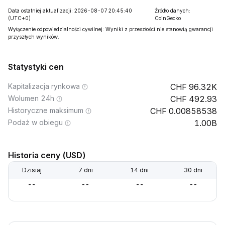
Data ostatniej aktualizacji: 2026-08-07 20:45:40
Źródło danych:
(UTC+0)
CoinGecko
Wyłączenie odpowiedzialności cywilnej: Wyniki z przeszłości nie stanowią gwarancji
przyszłych wyników.
Statystyki cen
Kapitalizacja rynkowa
96.32K
Wolumen 24h
492.93
Historyczne maksimum
0.00858538
Podaż w obiegu
1.00B
Historia ceny (USD)
Dzisiaj
7 dni
14 dni
30 dni
--
--
--
--