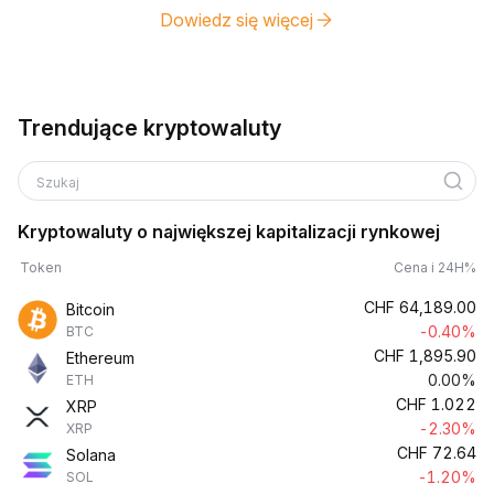
Dowiedz się więcej
Trendujące kryptowaluty
Szukaj
Kryptowaluty o największej kapitalizacji rynkowej
Token
Cena i 24H%
CHF
64,189.00
Bitcoin
-0.40%
BTC
CHF
1,895.90
Ethereum
0.00%
ETH
CHF
1.022
XRP
-2.30%
XRP
CHF
72.64
Solana
-1.20%
SOL