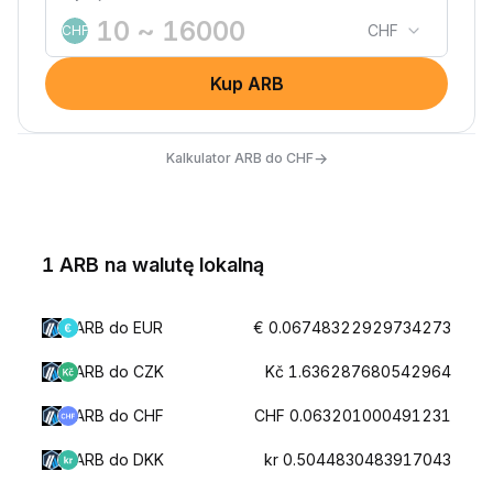
CHF
CHF
Kup ARB
→
Kalkulator ARB do CHF
1 ARB na walutę lokalną
ARB do EUR
€ 0.06748322929734273
ARB do CZK
Kč 1.636287680542964
ARB do CHF
CHF 0.063201000491231
ARB do DKK
kr 0.5044830483917043