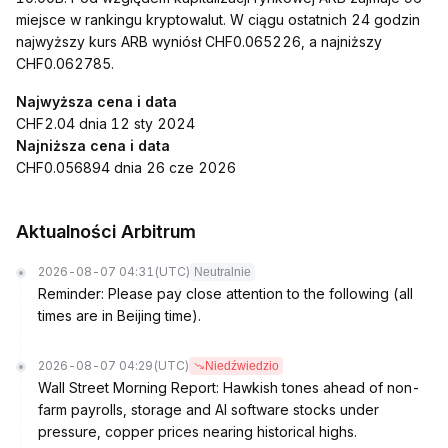
miejsce w rankingu kryptowalut. W ciągu ostatnich 24 godzin
najwyższy kurs ARB wyniósł CHF0.065226, a najniższy
CHF0.062785.
Najwyższa cena i data
CHF2.04 dnia 12 sty 2024
Najniższa cena i data
CHF0.056894 dnia 26 cze 2026
Aktualności Arbitrum
2026-08-07 04:31
(UTC)
Neutralnie
Reminder: Please pay close attention to the following (all
times are in Beijing time).
2026-08-07 04:29
(UTC)
Niedźwiedzio
Wall Street Morning Report: Hawkish tones ahead of non-
farm payrolls, storage and AI software stocks under
pressure, copper prices nearing historical highs.