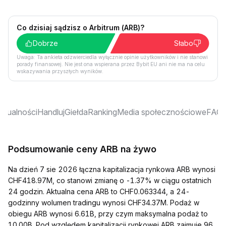
Co dzisiaj sądzisz o Arbitrum (ARB)?
Dobrze
Słabo
Uwaga: Ta ankieta odzwierciedla wyłącznie opinie użytkowników i nie stanowi
porady finansowej. Nie jest ona wspierana przez Bybit EU ani nie ma na celu
wskazywania przyszłych wyników.
ktualności
Handluj
Giełda
Ranking
Media społecznościowe
FAQ
Podsumowanie ceny ARB na żywo
Na dzień 7 sie 2026 łączna kapitalizacja rynkowa ARB wynosi
CHF418.97M, co stanowi zmianę o -1.37% w ciągu ostatnich
24 godzin. Aktualna cena ARB to CHF0.063344, a 24-
godzinny wolumen tradingu wynosi CHF34.37M. Podaż w
obiegu ARB wynosi 6.61B, przy czym maksymalna podaż to
10.00B. Pod względem kapitalizacji rynkowej ARB zajmuje 96