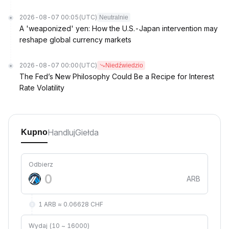
2026-08-07 00:05
(UTC)
Neutralnie
A 'weaponized' yen: How the U.S.-Japan intervention may
reshape global currency markets
2026-08-07 00:00
(UTC)
Niedźwiedzio
The Fed’s New Philosophy Could Be a Recipe for Interest
Rate Volatility
Handluj
Giełda
Kupno
Odbierz
ARB
1 ARB ≈ 0.06628 CHF
Wydaj (10 ~ 16000)