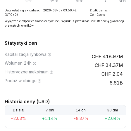
Data ostatniej aktualizacji: 2026-08-07 03:59:42
Źródło danych:
(UTC+0)
CoinGecko
Wyłączenie odpowiedzialności cywilnej: Wyniki z przeszłości nie stanowią gwarancji
przyszłych wyników.
Statystyki cen
Kapitalizacja rynkowa
418.97M
Wolumen 24h
34.37M
Historyczne maksimum
2.04
Podaż w obiegu
6.61B
Historia ceny (USD)
Dzisiaj
7 dni
14 dni
30 dni
-2.03%
+1.14%
-8.37%
+2.64%