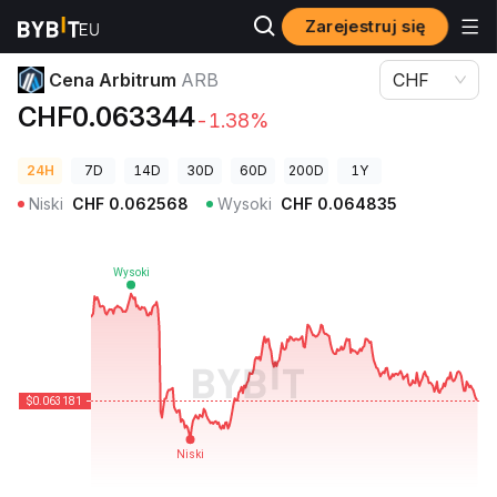
Zarejestruj się
Ceny kryptowalut
Cena Arbitrum ARB
Cena Arbitrum
ARB
CHF
CHF0.063344
-1.38%
24H
7D
14D
30D
60D
200D
1Y
Niski
CHF
0.062568
Wysoki
CHF
0.064835