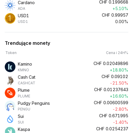
CHF
0.199668
Cardano
+5.10%
ADA
CHF
0.99957
USD1
0.00%
USD1
Trendujące monety
Token
Cena i 24H%
CHF
0.02049896
Kamino
+18.80%
KMNO
CHF
0.09102
Cash Cat
-21.50%
CASHCAT
CHF
0.01237643
Plume
+16.60%
PLUME
CHF
0.00600599
Pudgy Penguins
-2.80%
PENGU
CHF
0.671995
Sui
-1.40%
SUI
CHF
0.0254237
Kaspa