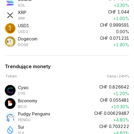
+3.30%
SOL
CHF
1.044
XRP
+1.00%
XRP
CHF
0.999591
USD1
0.00%
USD1
CHF
0.071231
Dogecoin
+1.90%
DOGE
Trendujące monety
Token
Cena i 24H%
CHF
0.826642
Cysic
+1.20%
CYS
CHF
0.055481
Biconomy
+10.30%
BICO
CHF
0.00629487
Pudgy Penguins
+4.80%
PENGU
CHF
0.703222
Sui
+4.80%
SUI