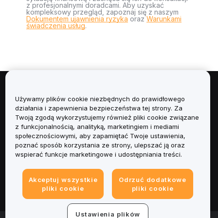
z profesjonalnymi doradcami. Aby uzyskać
kompleksowy przegląd, zapoznaj się z naszym
Dokumentem ujawnienia ryzyka
oraz
Warunkami
świadczenia usług
.
Informacje
Używamy plików cookie niezbędnych do prawidłowego
działania i zapewnienia bezpieczeństwa tej strony. Za
Usługi
Twoją zgodą wykorzystujemy również pliki cookie związane
z funkcjonalnością, analityką, marketingiem i mediami
społecznościowymi, aby zapamiętać Twoje ustawienia,
Obsługa Klienta
poznać sposób korzystania ze strony, ulepszać ją oraz
wspierać funkcje marketingowe i udostępniania treści.
Produkty
Akceptuj wszystkie
Odrzuć dodatkowe
Informacje prawne
pliki cookie
pliki cookie
Ustawienia plików