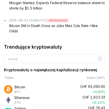
Morgan Stanley: Expects Federal Reserve balance sheet to
shrink by $1.5 trillion
2026-08-07 23:28
(UTC)
Niedźwiedzio
Bitcoin Still in Death Cross as Jobs Miss Cuts Rate-Hike
Odds
Trendujące kryptowaluty
Szukaj
Kryptowaluty o największej kapitalizacji rynkowej
Token
Cena i 24H%
CHF
65,090.00
Bitcoin
+0.30%
BTC
CHF
1,922.33
Ethereum
+0.20%
ETH
CHF
76.43
Solana