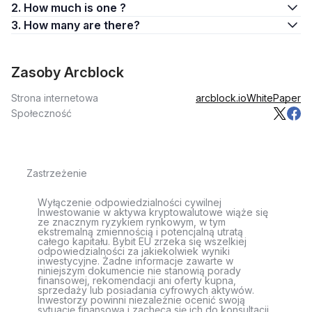
2. How much is one ?
3. How many are there?
Zasoby Arcblock
Strona internetowa
arcblock.io
WhitePaper
Społeczność
Zastrzeżenie
Wyłączenie odpowiedzialności cywilnej
Inwestowanie w aktywa kryptowalutowe wiąże się
ze znacznym ryzykiem rynkowym, w tym
ekstremalną zmiennością i potencjalną utratą
całego kapitału. Bybit EU zrzeka się wszelkiej
odpowiedzialności za jakiekolwiek wyniki
inwestycyjne. Żadne informacje zawarte w
niniejszym dokumencie nie stanowią porady
finansowej, rekomendacji ani oferty kupna,
sprzedaży lub posiadania cyfrowych aktywów.
Inwestorzy powinni niezależnie ocenić swoją
sytuację finansową i zachęca się ich do konsultacji