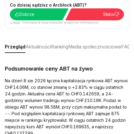
Co dzisiaj sądzisz o Arcblock (ABT)?
Dobrze
Słabo
Uwaga: Informacje te mają charakter wyłącznie informacyjny.
Przegląd
Aktualności
Ranking
Media społecznościowe
FAQ
Podsumowanie ceny ABT na żywo
Na dzień 8 sie 2026 łączna kapitalizacja rynkowa ABT wynosi
CHF14.06M, co stanowi zmianę o +2.83% w ciągu ostatnich
24 godzin. Aktualna cena ABT to CHF0.142659, a 24-
godzinny wolumen tradingu wynosi CHF210.16K. Podaż w
obiegu ABT wynosi 98.58M, przy czym maksymalna podaż to
--. Pod względem kapitalizacji rynkowej ABT zajmuje 875
miejsce w rankingu kryptowalut. W ciągu ostatnich 24 godzin
najwyższy kurs ABT wyniósł CHF0.169635, a najniższy
CHF0.137299.