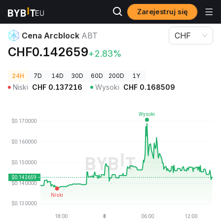
Zarejestruj się
Ceny kryptowalut
Cena Arcblock ABT
Cena Arcblock
ABT
CHF
CHF0.142659
+2.83%
24H
7D
14D
30D
60D
200D
1Y
Niski
CHF
0.137216
Wysoki
CHF
0.168509