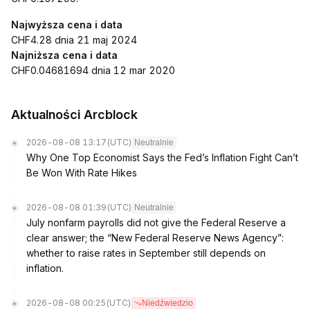
Najwyższa cena i data
CHF4.28 dnia 21 maj 2024
Najniższa cena i data
CHF0.04681694 dnia 12 mar 2020
Aktualności Arcblock
2026-08-08 13:17
(UTC)
Neutralnie
Why One Top Economist Says the Fed’s Inflation Fight Can’t
Be Won With Rate Hikes
2026-08-08 01:39
(UTC)
Neutralnie
July nonfarm payrolls did not give the Federal Reserve a
clear answer; the “New Federal Reserve News Agency”:
whether to raise rates in September still depends on
inflation.
2026-08-08 00:25
(UTC)
Niedźwiedzio