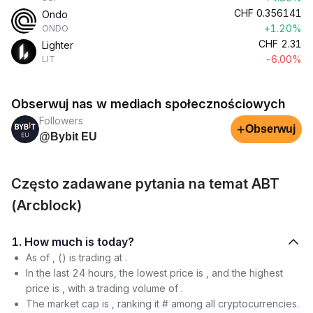
CHF
0.356141
Ondo
+1.20%
ONDO
CHF
2.31
Lighter
-6.00%
LIT
Obserwuj nas w mediach społecznościowych
Followers
+
Obserwuj
@Bybit EU
Często zadawane pytania na temat ABT
(Arcblock)
1. How much is today?
As of , () is trading at .
In the last 24 hours, the lowest price is , and the highest
price is , with a trading volume of .
The market cap is , ranking it # among all cryptocurrencies.