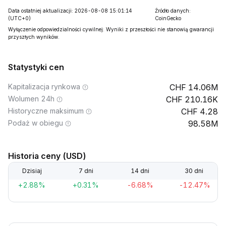
Data ostatniej aktualizacji: 2026-08-08 15:01:14
Źródło danych:
(UTC+0)
CoinGecko
Wyłączenie odpowiedzialności cywilnej: Wyniki z przeszłości nie stanowią gwarancji
przyszłych wyników.
Statystyki cen
Kapitalizacja rynkowa
14.06M
Wolumen 24h
210.16K
Historyczne maksimum
4.28
Podaż w obiegu
98.58M
Historia ceny (USD)
Dzisiaj
7 dni
14 dni
30 dni
+2.88%
+0.31%
-6.68%
-12.47%