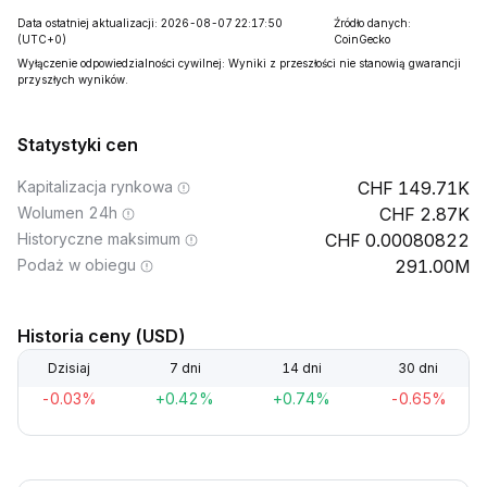
Data ostatniej aktualizacji: 2026-08-07 22:17:50
Źródło danych:
(UTC+0)
CoinGecko
Wyłączenie odpowiedzialności cywilnej: Wyniki z przeszłości nie stanowią gwarancji
przyszłych wyników.
Statystyki cen
Kapitalizacja rynkowa
149.71K
Wolumen 24h
2.87K
Historyczne maksimum
0.00080822
Podaż w obiegu
291.00M
Historia ceny (USD)
Dzisiaj
7 dni
14 dni
30 dni
-0.03%
+0.42%
+0.74%
-0.65%