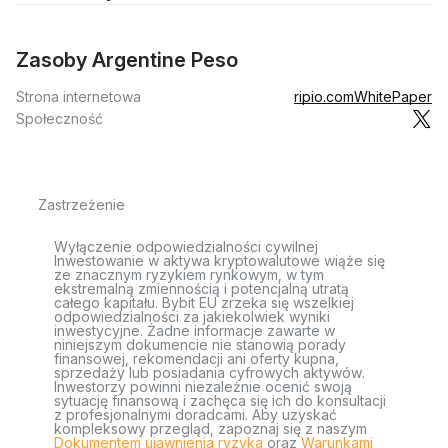
Zasoby Argentine Peso
Strona internetowa
ripio.com
WhitePaper
Społeczność
Zastrzeżenie
Wyłączenie odpowiedzialności cywilnej
Inwestowanie w aktywa kryptowalutowe wiąże się
ze znacznym ryzykiem rynkowym, w tym
ekstremalną zmiennością i potencjalną utratą
całego kapitału. Bybit EU zrzeka się wszelkiej
odpowiedzialności za jakiekolwiek wyniki
inwestycyjne. Żadne informacje zawarte w
niniejszym dokumencie nie stanowią porady
finansowej, rekomendacji ani oferty kupna,
sprzedaży lub posiadania cyfrowych aktywów.
Inwestorzy powinni niezależnie ocenić swoją
sytuację finansową i zachęca się ich do konsultacji
z profesjonalnymi doradcami. Aby uzyskać
kompleksowy przegląd, zapoznaj się z naszym
Dokumentem ujawnienia ryzyka
oraz
Warunkami