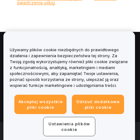
świadczenia usług
.
Informacje
Używamy plików cookie niezbędnych do prawidłowego
działania i zapewnienia bezpieczeństwa tej strony. Za
Usługi
Twoją zgodą wykorzystujemy również pliki cookie związane
z funkcjonalnością, analityką, marketingiem i mediami
społecznościowymi, aby zapamiętać Twoje ustawienia,
Obsługa Klienta
poznać sposób korzystania ze strony, ulepszać ją oraz
wspierać funkcje marketingowe i udostępniania treści.
Produkty
Akceptuj wszystkie
Odrzuć dodatkowe
Informacje prawne
pliki cookie
pliki cookie
Ustawienia plików
© 2025-2026 Bybit.eu. All rights reserved.
cookie
Warunki świadczenia usług
|
Polityka Prywatności
|
Dane