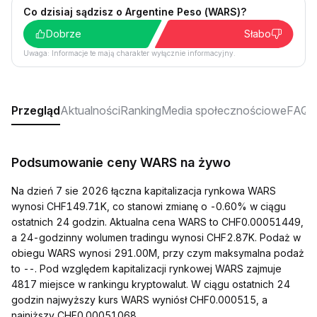
Co dzisiaj sądzisz o Argentine Peso (WARS)?
Dobrze
Słabo
Uwaga: Informacje te mają charakter wyłącznie informacyjny.
Przegląd
Aktualności
Ranking
Media społecznościowe
FAQ
Podsumowanie ceny WARS na żywo
Na dzień 7 sie 2026 łączna kapitalizacja rynkowa WARS
wynosi CHF149.71K, co stanowi zmianę o -0.60% w ciągu
ostatnich 24 godzin. Aktualna cena WARS to CHF0.00051449,
a 24-godzinny wolumen tradingu wynosi CHF2.87K. Podaż w
obiegu WARS wynosi 291.00M, przy czym maksymalna podaż
to --. Pod względem kapitalizacji rynkowej WARS zajmuje
4817 miejsce w rankingu kryptowalut. W ciągu ostatnich 24
godzin najwyższy kurs WARS wyniósł CHF0.000515, a
najniższy CHF0.00051068.