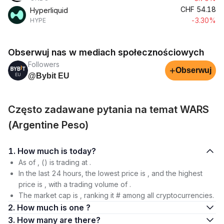
CHF
54.18
Hyperliquid
-3.30%
HYPE
Obserwuj nas w mediach społecznościowych
Followers
+
Obserwuj
@Bybit EU
Często zadawane pytania na temat WARS
(Argentine Peso)
1. How much is today?
As of , () is trading at .
In the last 24 hours, the lowest price is , and the highest
price is , with a trading volume of .
The market cap is , ranking it # among all cryptocurrencies.
2. How much is one ?
3. How many are there?