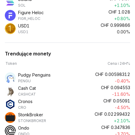
+1.10%
SOL
CHF
1.028
Figure Heloc
+0.80%
FIGR_HELOC
CHF
0.999866
USD1
0.00%
USD1
Trendujące monety
Token
Cena i 24H%
CHF
0.00598312
Pudgy Penguins
-0.40%
PENGU
CHF
0.094553
Cash Cat
-11.60%
CASHCAT
CHF
0.05091
Cronos
-4.50%
CRO
CHF
0.02299432
StonkBroker
+2.10%
STONKBROKER
CHF
0.347836
Ondo
-3.70%
ONDO