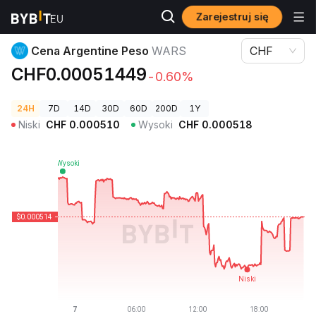
Zarejestruj się
Ceny kryptowalut
Cena Argentine Peso WARS
Cena Argentine Peso
WARS
CHF
CHF0.00051449
-0.60%
24H
7D
14D
30D
60D
200D
1Y
Niski
CHF
0.000510
Wysoki
CHF
0.000518