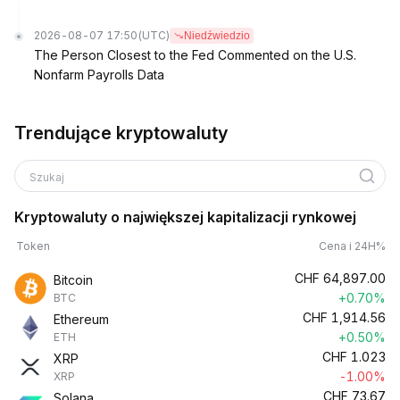
2026-08-07 17:50
(UTC)
Niedźwiedzio
The Person Closest to the Fed Commented on the U.S.
Nonfarm Payrolls Data
Trendujące kryptowaluty
Szukaj
Kryptowaluty o największej kapitalizacji rynkowej
Token
Cena i 24H%
CHF
64,897.00
Bitcoin
+0.70%
BTC
CHF
1,914.56
Ethereum
+0.50%
ETH
CHF
1.023
XRP
-1.00%
XRP
CHF
73.67
Solana