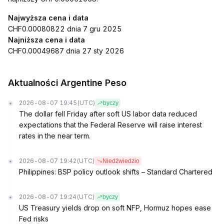
Najwyższa cena i data
CHF0.00080822 dnia 7 gru 2025
Najniższa cena i data
CHF0.00049687 dnia 27 sty 2026
Aktualności Argentine Peso
2026-08-07 19:45
(UTC)
byczy
The dollar fell Friday after soft US labor data reduced
expectations that the Federal Reserve will raise interest
rates in the near term.
2026-08-07 19:42
(UTC)
Niedźwiedzio
Philippines: BSP policy outlook shifts – Standard Chartered
2026-08-07 19:24
(UTC)
byczy
US Treasury yields drop on soft NFP, Hormuz hopes ease
Fed risks