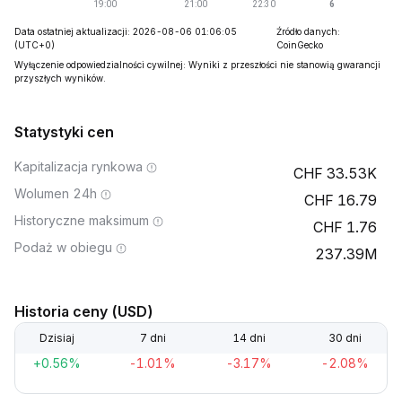
Data ostatniej aktualizacji: 2026-08-06 01:06:05
Źródło danych:
(UTC+0)
CoinGecko
Wyłączenie odpowiedzialności cywilnej: Wyniki z przeszłości nie stanowią gwarancji
przyszłych wyników.
Statystyki cen
Kapitalizacja rynkowa
33.53K
Wolumen 24h
16.79
Historyczne maksimum
1.76
Podaż w obiegu
237.39M
Historia ceny (USD)
Dzisiaj
7 dni
14 dni
30 dni
+0.56%
-1.01%
-3.17%
-2.08%