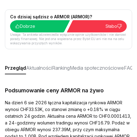
Co dzisiaj sądzisz o ARMOR (ARMOR)?
Dobrze
Słabo
Uwaga: Ta ankieta odzwierciedla wyłącznie opinie użytkowników i nie stanowi
porady finansowej. Nie jest ona wspierana przez Bybit EU ani nie ma na celu
wskazywania przyszłych wyników.
Przegląd
Aktualności
Ranking
Media społecznościowe
FAQ
Podsumowanie ceny ARMOR na żywo
Na dzień 6 sie 2026 łączna kapitalizacja rynkowa ARMOR
wynosi CHF33.53K, co stanowi zmianę o +0.18% w ciągu
ostatnich 24 godzin. Aktualna cena ARMOR to CHF0.0001413,
a 24-godzinny wolumen tradingu wynosi CHF16.79. Podaż w
obiegu ARMOR wynosi 237.39M, przy czym maksymalna
podaż to 1.00B. Pod względem kapitalizacji rynkowej ARMOR