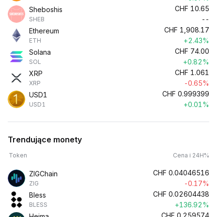
CHF
10.65
Sheboshis
--
SHEB
CHF
1,908.17
Ethereum
+2.43%
ETH
CHF
74.00
Solana
+0.82%
SOL
CHF
1.061
XRP
-0.65%
XRP
CHF
0.999399
USD1
+0.01%
USD1
Trendujące monety
Token
Cena i 24H%
CHF
0.04046516
ZIGChain
-0.17%
ZIG
CHF
0.02604438
Bless
+136.92%
BLESS
CHF
0.259574
Heima