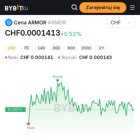
Zarejestruj się
Ceny kryptowalut
Cena ARMOR ARMOR
Cena ARMOR
ARMOR
CHF
CHF0.0001413
+0.52%
24H
7D
14D
30D
60D
200D
1Y
Niski
CHF
0.000141
Wysoki
CHF
0.000143