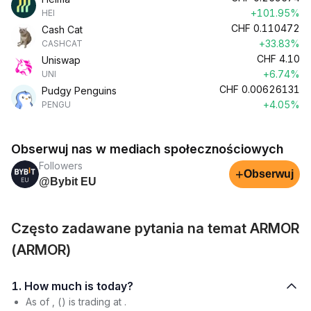
+101.95%
HEI
CHF
0.110472
Cash Cat
+33.83%
CASHCAT
CHF
4.10
Uniswap
+6.74%
UNI
CHF
0.00626131
Pudgy Penguins
+4.05%
PENGU
Obserwuj nas w mediach społecznościowych
Followers
+
Obserwuj
@Bybit EU
Często zadawane pytania na temat ARMOR
(ARMOR)
1. How much is today?
As of , () is trading at .