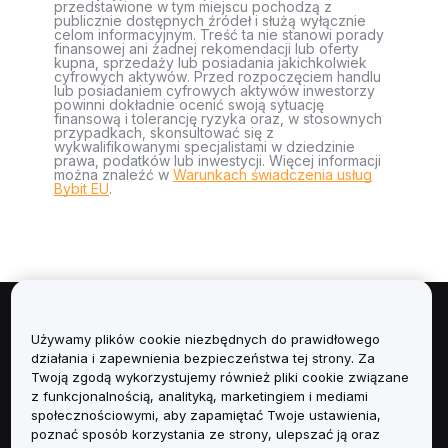
przedstawione w tym miejscu pochodzą z
publicznie dostępnych źródeł i służą wyłącznie
celom informacyjnym. Treść ta nie stanowi porady
finansowej ani żadnej rekomendacji lub oferty
kupna, sprzedaży lub posiadania jakichkolwiek
cyfrowych aktywów. Przed rozpoczęciem handlu
lub posiadaniem cyfrowych aktywów inwestorzy
powinni dokładnie ocenić swoją sytuację
finansową i tolerancję ryzyka oraz, w stosownych
przypadkach, skonsultować się z
wykwalifikowanymi specjalistami w dziedzinie
prawa, podatków lub inwestycji. Więcej informacji
można znaleźć w
Warunkach świadczenia usług
Bybit EU
.
Informacje
Używamy plików cookie niezbędnych do prawidłowego
działania i zapewnienia bezpieczeństwa tej strony. Za
Usługi
Twoją zgodą wykorzystujemy również pliki cookie związane
z funkcjonalnością, analityką, marketingiem i mediami
społecznościowymi, aby zapamiętać Twoje ustawienia,
Obsługa Klienta
poznać sposób korzystania ze strony, ulepszać ją oraz