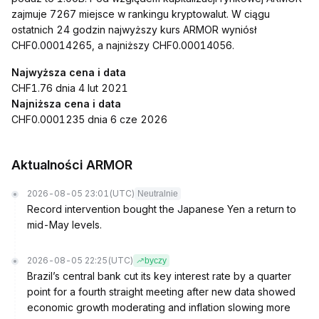
zajmuje 7267 miejsce w rankingu kryptowalut. W ciągu
ostatnich 24 godzin najwyższy kurs ARMOR wyniósł
CHF0.00014265, a najniższy CHF0.00014056.
Najwyższa cena i data
CHF1.76 dnia 4 lut 2021
Najniższa cena i data
CHF0.0001235 dnia 6 cze 2026
Aktualności ARMOR
2026-08-05 23:01
(UTC)
Neutralnie
Record intervention bought the Japanese Yen a return to
mid-May levels.
2026-08-05 22:25
(UTC)
byczy
Brazil’s central bank cut its key interest rate by a quarter
point for a fourth straight meeting after new data showed
economic growth moderating and inflation slowing more