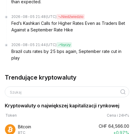
than expected.
2026-08-05 21:48
(UTC)
Niedźwiedzio
Fed’s Kashkari Calls for Higher Rates Even as Traders Bet
Against a September Rate Hike
2026-08-05 21:44
(UTC)
byczy
Brazil cuts rates by 25 bps again, September rate cut in
play
Trendujące kryptowaluty
Szukaj
Kryptowaluty o największej kapitalizacji rynkowej
Token
Cena i 24H%
CHF
64,566.00
Bitcoin
+0.97%
BTC