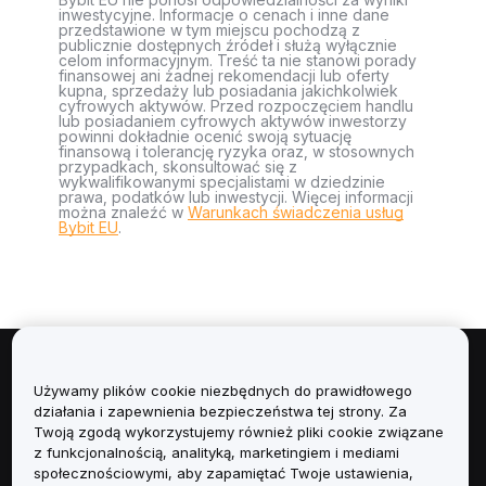
inwestycyjne. Informacje o cenach i inne dane
przedstawione w tym miejscu pochodzą z
publicznie dostępnych źródeł i służą wyłącznie
celom informacyjnym. Treść ta nie stanowi porady
finansowej ani żadnej rekomendacji lub oferty
kupna, sprzedaży lub posiadania jakichkolwiek
cyfrowych aktywów. Przed rozpoczęciem handlu
lub posiadaniem cyfrowych aktywów inwestorzy
powinni dokładnie ocenić swoją sytuację
finansową i tolerancję ryzyka oraz, w stosownych
przypadkach, skonsultować się z
wykwalifikowanymi specjalistami w dziedzinie
prawa, podatków lub inwestycji. Więcej informacji
można znaleźć w
Warunkach świadczenia usług
Bybit EU
.
Informacje
Używamy plików cookie niezbędnych do prawidłowego
działania i zapewnienia bezpieczeństwa tej strony. Za
Usługi
Twoją zgodą wykorzystujemy również pliki cookie związane
z funkcjonalnością, analityką, marketingiem i mediami
społecznościowymi, aby zapamiętać Twoje ustawienia,
Obsługa Klienta