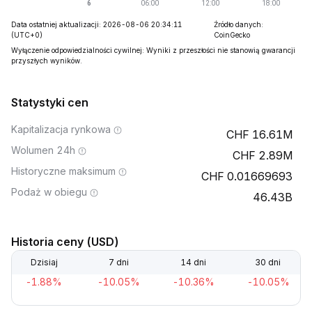
Data ostatniej aktualizacji: 2026-08-06 20:34:11
Źródło danych:
(UTC+0)
CoinGecko
Wyłączenie odpowiedzialności cywilnej: Wyniki z przeszłości nie stanowią gwarancji
przyszłych wyników.
Statystyki cen
Kapitalizacja rynkowa
16.61M
Wolumen 24h
2.89M
Historyczne maksimum
0.01669693
Podaż w obiegu
46.43B
Historia ceny (USD)
Dzisiaj
7 dni
14 dni
30 dni
-1.88%
-10.05%
-10.36%
-10.05%