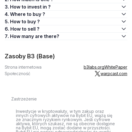
3. How to invest in ?
4. Where to buy ?
5. How to buy ?
6. How to sell ?
7. How many are there?
Zasoby B3 (Base)
Strona internetowa
b3labs.org
WhitePaper
Społeczność
warpcast.com
Zastrzeżenie
Inwestycje w kryptowaluty, w tym zakup oraz
innych cyfrowych aktywów na Bybit EU, wiążą się
ze znacznym ryzykiem rynkowym. Jeśli cyfrowe
aktywa, których szukasz, nie są obecnie dostępne
na Bybit EU, mogą zostać dodane w przyszłości.
Bybit EU nie ponosi odpowiedzialności za wyniki