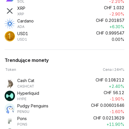
-2.20%
SOL
CHF
1.032
XRP
-2.90%
XRP
CHF
0.201857
Cardano
+6.30%
ADA
CHF
0.999547
USD1
0.00%
USD1
Trendujące monety
Token
Cena i 24H%
CHF
0.108212
Cash Cat
+2.40%
CASHCAT
CHF
56.12
Hyperliquid
-1.90%
HYPE
CHF
0.00601646
Pudgy Penguins
-1.60%
PENGU
CHF
0.0213629
Pons
+11.90%
PONS