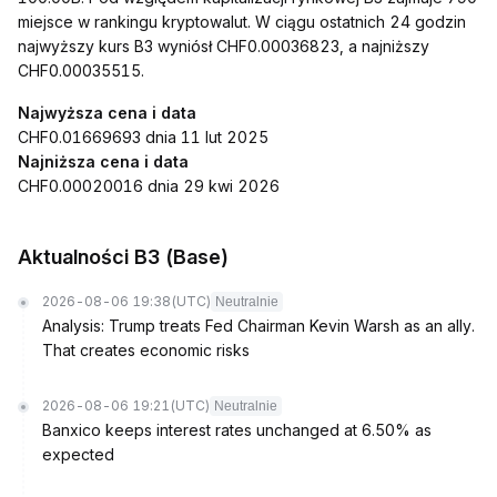
miejsce w rankingu kryptowalut. W ciągu ostatnich 24 godzin
najwyższy kurs B3 wyniósł CHF0.00036823, a najniższy
CHF0.00035515.
Najwyższa cena i data
CHF0.01669693 dnia 11 lut 2025
Najniższa cena i data
CHF0.00020016 dnia 29 kwi 2026
Aktualności B3 (Base)
2026-08-06 19:38
(UTC)
Neutralnie
Analysis: Trump treats Fed Chairman Kevin Warsh as an ally.
That creates economic risks
2026-08-06 19:21
(UTC)
Neutralnie
Banxico keeps interest rates unchanged at 6.50% as
expected