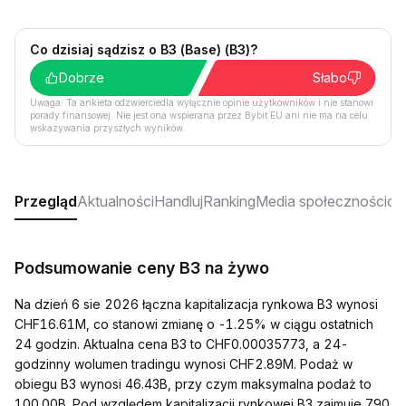
Co dzisiaj sądzisz o B3 (Base) (B3)?
Dobrze
Słabo
Uwaga: Ta ankieta odzwierciedla wyłącznie opinie użytkowników i nie stanowi
porady finansowej. Nie jest ona wspierana przez Bybit EU ani nie ma na celu
wskazywania przyszłych wyników.
Przegląd
Aktualności
Handluj
Ranking
Media społecznościo
Podsumowanie ceny B3 na żywo
Na dzień 6 sie 2026 łączna kapitalizacja rynkowa B3 wynosi
CHF16.61M, co stanowi zmianę o -1.25% w ciągu ostatnich
24 godzin. Aktualna cena B3 to CHF0.00035773, a 24-
godzinny wolumen tradingu wynosi CHF2.89M. Podaż w
obiegu B3 wynosi 46.43B, przy czym maksymalna podaż to
100.00B. Pod względem kapitalizacji rynkowej B3 zajmuje 790