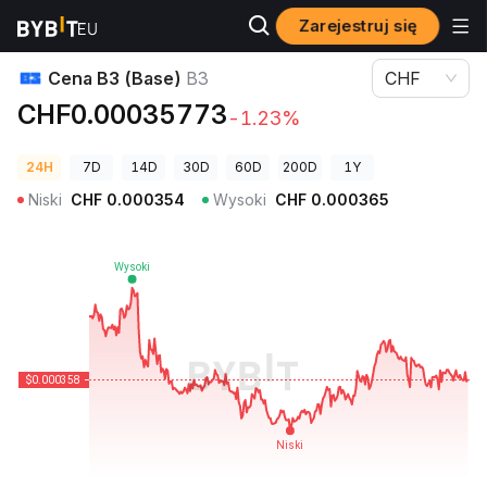
Zarejestruj się
Ceny kryptowalut
Cena B3 (Base) B3
Cena B3 (Base)
B3
CHF
CHF0.00035773
-1.23%
24H
7D
14D
30D
60D
200D
1Y
Niski
CHF
0.000354
Wysoki
CHF
0.000365