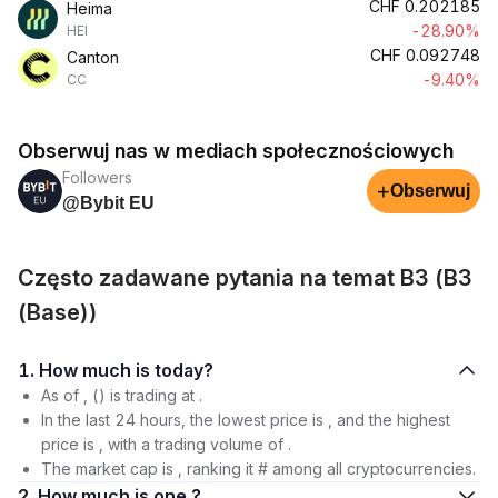
CHF
0.202185
Heima
-28.90%
HEI
CHF
0.092748
Canton
-9.40%
CC
Obserwuj nas w mediach społecznościowych
Followers
+
Obserwuj
@Bybit EU
Często zadawane pytania na temat B3 (B3
(Base))
1. How much is today?
As of , () is trading at .
In the last 24 hours, the lowest price is , and the highest
price is , with a trading volume of .
The market cap is , ranking it # among all cryptocurrencies.
2. How much is one ?