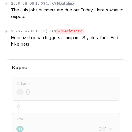
2026-08-06 19:03
(UTC)
Neutralnie
The July jobs numbers are due out Friday. Here's what to
expect
2026-08-06 18:15
(UTC)
Niedźwiedzio
Hormuz ship ban triggers a jump in US yields, fuels Fed
hike bets
Kupno
Odbierz
Wydaj
CHF
CHF