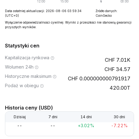
Data ostatniej aktualizacji: 2026-08-06 03:59:34
Źródło danych:
(UTC+0)
CoinGecko
Wyłączenie odpowiedzialności cywilnej: Wyniki z przeszłości nie stanowią gwarancji
przyszłych wyników.
Statystyki cen
Kapitalizacja rynkowa
7.01K
Wolumen 24h
34.57
Historyczne maksimum
0.000000000791917
Podaż w obiegu
420.00T
Historia ceny (USD)
Dzisiaj
7 dni
14 dni
30 dni
--
--
+3.02%
-7.22%