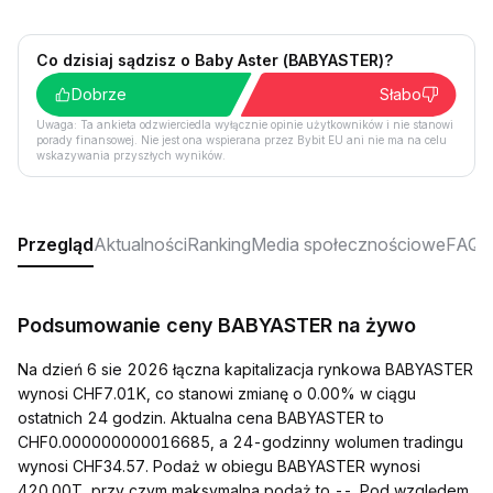
Co dzisiaj sądzisz o Baby Aster (BABYASTER)?
Dobrze
Słabo
Uwaga: Ta ankieta odzwierciedla wyłącznie opinie użytkowników i nie stanowi
porady finansowej. Nie jest ona wspierana przez Bybit EU ani nie ma na celu
wskazywania przyszłych wyników.
Przegląd
Aktualności
Ranking
Media społecznościowe
FAQ
Podsumowanie ceny BABYASTER na żywo
Na dzień 6 sie 2026 łączna kapitalizacja rynkowa BABYASTER
wynosi CHF7.01K, co stanowi zmianę o 0.00% w ciągu
ostatnich 24 godzin. Aktualna cena BABYASTER to
CHF0.000000000016685, a 24-godzinny wolumen tradingu
wynosi CHF34.57. Podaż w obiegu BABYASTER wynosi
420.00T, przy czym maksymalna podaż to --. Pod względem