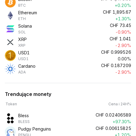
+0.20%
BTC
CHF
1,895.67
Ethereum
+1.30%
ETH
CHF
73.45
Solana
-0.90%
SOL
CHF
1.041
XRP
-2.90%
XRP
CHF
0.999526
USD1
0.00%
USD1
CHF
0.187209
Cardano
-2.90%
ADA
Trendujące monety
Token
Cena i 24H%
CHF
0.02406589
Bless
+97.30%
BLESS
CHF
0.00615825
Pudgy Penguins
+1.20%
PENGU