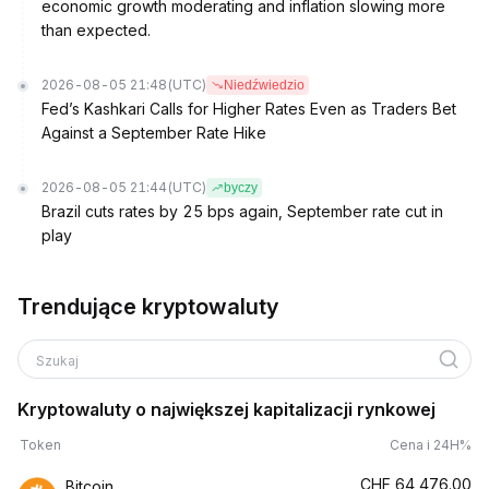
economic growth moderating and inflation slowing more
than expected.
2026-08-05 21:48
(UTC)
Niedźwiedzio
Fed’s Kashkari Calls for Higher Rates Even as Traders Bet
Against a September Rate Hike
2026-08-05 21:44
(UTC)
byczy
Brazil cuts rates by 25 bps again, September rate cut in
play
Trendujące kryptowaluty
Szukaj
Kryptowaluty o największej kapitalizacji rynkowej
Token
Cena i 24H%
CHF
64,476.00
Bitcoin