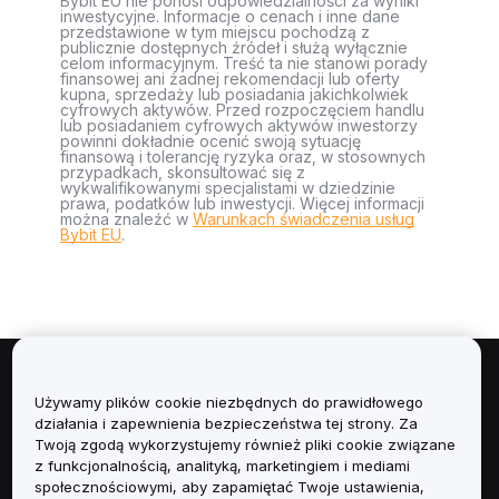
Bybit EU nie ponosi odpowiedzialności za wyniki
inwestycyjne. Informacje o cenach i inne dane
przedstawione w tym miejscu pochodzą z
publicznie dostępnych źródeł i służą wyłącznie
celom informacyjnym. Treść ta nie stanowi porady
finansowej ani żadnej rekomendacji lub oferty
kupna, sprzedaży lub posiadania jakichkolwiek
cyfrowych aktywów. Przed rozpoczęciem handlu
lub posiadaniem cyfrowych aktywów inwestorzy
powinni dokładnie ocenić swoją sytuację
finansową i tolerancję ryzyka oraz, w stosownych
przypadkach, skonsultować się z
wykwalifikowanymi specjalistami w dziedzinie
prawa, podatków lub inwestycji. Więcej informacji
można znaleźć w
Warunkach świadczenia usług
Bybit EU
.
Informacje
Używamy plików cookie niezbędnych do prawidłowego
działania i zapewnienia bezpieczeństwa tej strony. Za
Usługi
Twoją zgodą wykorzystujemy również pliki cookie związane
z funkcjonalnością, analityką, marketingiem i mediami
społecznościowymi, aby zapamiętać Twoje ustawienia,
Obsługa Klienta