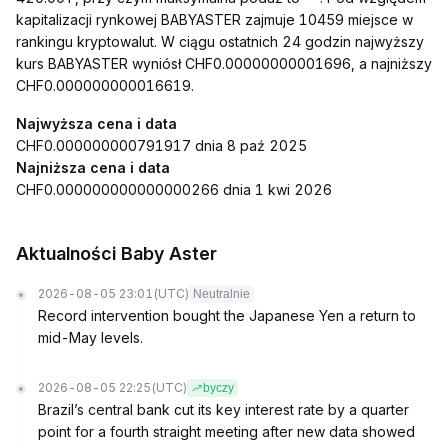
kapitalizacji rynkowej BABYASTER zajmuje 10459 miejsce w
rankingu kryptowalut. W ciągu ostatnich 24 godzin najwyższy
kurs BABYASTER wyniósł CHF0.00000000001696, a najniższy
CHF0.000000000016619.
Najwyższa cena i data
CHF0.000000000791917 dnia 8 paź 2025
Najniższa cena i data
CHF0.000000000000000266 dnia 1 kwi 2026
Aktualności Baby Aster
2026-08-05 23:01
(UTC)
Neutralnie
Record intervention bought the Japanese Yen a return to
mid-May levels.
2026-08-05 22:25
(UTC)
byczy
Brazil’s central bank cut its key interest rate by a quarter
point for a fourth straight meeting after new data showed