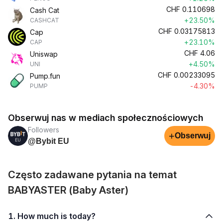
CHF
0.110698
Cash Cat
+23.50%
CASHCAT
CHF
0.03175813
Cap
+23.10%
CAP
CHF
4.06
Uniswap
+4.50%
UNI
CHF
0.00233095
Pump.fun
-4.30%
PUMP
Obserwuj nas w mediach społecznościowych
Followers
+
Obserwuj
@Bybit EU
Często zadawane pytania na temat
BABYASTER (Baby Aster)
1. How much is today?