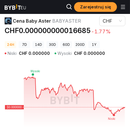
Zarejestruj się
Ceny kryptowalut
Cena Baby Aster BABYASTER
Cena Baby Aster
BABYASTER
CHF
CHF0.000000000016685
-1.77%
24H
7D
14D
30D
60D
200D
1Y
Niski
CHF
0.000000
Wysoki
CHF
0.000000