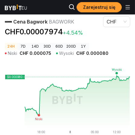
Zarejestruj się
Ceny kryptowalut
Cena Bagwork BAGWORK
Cena Bagwork
BAGWORK
CHF
CHF0.00007974
+4.54%
24H
7D
14D
30D
60D
200D
1Y
Niski
CHF
0.000075
Wysoki
CHF
0.000080