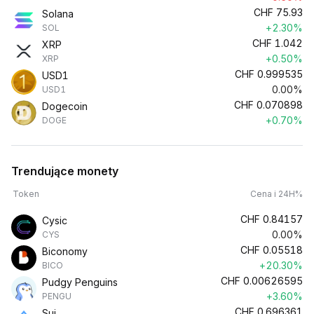
CHF
75.93
Solana
+2.30%
SOL
CHF
1.042
XRP
+0.50%
XRP
CHF
0.999535
USD1
0.00%
USD1
CHF
0.070898
Dogecoin
+0.70%
DOGE
Trendujące monety
Token
Cena i 24H%
CHF
0.84157
Cysic
0.00%
CYS
CHF
0.05518
Biconomy
+20.30%
BICO
CHF
0.00626595
Pudgy Penguins
+3.60%
PENGU
CHF
0.696361
Sui