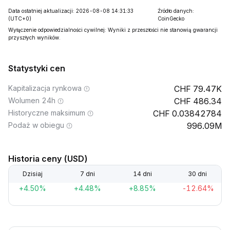
Data ostatniej aktualizacji: 2026-08-08 14:31:33
Źródło danych:
(UTC+0)
CoinGecko
Wyłączenie odpowiedzialności cywilnej: Wyniki z przeszłości nie stanowią gwarancji
przyszłych wyników.
Statystyki cen
Kapitalizacja rynkowa
79.47K
Wolumen 24h
486.34
Historyczne maksimum
0.03842784
Podaż w obiegu
996.09M
Historia ceny (USD)
Dzisiaj
7 dni
14 dni
30 dni
+4.50%
+4.48%
+8.85%
-12.64%