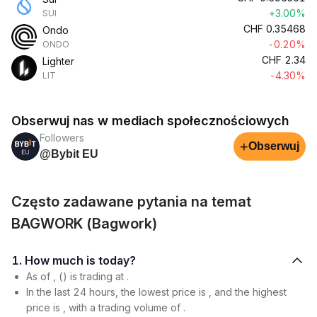
+3.00%
SUI
CHF
0.35468
Ondo
-0.20%
ONDO
CHF
2.34
Lighter
-4.30%
LIT
Obserwuj nas w mediach społecznościowych
Followers
+
Obserwuj
@Bybit EU
Często zadawane pytania na temat
BAGWORK (Bagwork)
1. How much is today?
As of , () is trading at .
In the last 24 hours, the lowest price is , and the highest
price is , with a trading volume of .