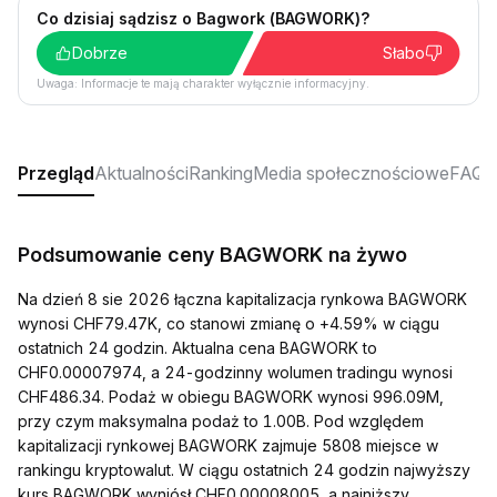
Co dzisiaj sądzisz o Bagwork (BAGWORK)?
Dobrze
Słabo
Uwaga: Informacje te mają charakter wyłącznie informacyjny.
Przegląd
Aktualności
Ranking
Media społecznościowe
FAQ
Podsumowanie ceny BAGWORK na żywo
Na dzień 8 sie 2026 łączna kapitalizacja rynkowa BAGWORK
wynosi CHF79.47K, co stanowi zmianę o +4.59% w ciągu
ostatnich 24 godzin. Aktualna cena BAGWORK to
CHF0.00007974, a 24-godzinny wolumen tradingu wynosi
CHF486.34. Podaż w obiegu BAGWORK wynosi 996.09M,
przy czym maksymalna podaż to 1.00B. Pod względem
kapitalizacji rynkowej BAGWORK zajmuje 5808 miejsce w
rankingu kryptowalut. W ciągu ostatnich 24 godzin najwyższy
kurs BAGWORK wyniósł CHF0.00008005, a najniższy