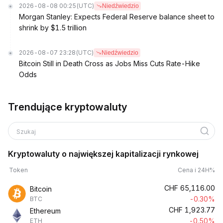
2026-08-08 00:25
(UTC)
Niedźwiedzio
Morgan Stanley: Expects Federal Reserve balance sheet to
shrink by $1.5 trillion
2026-08-07 23:28
(UTC)
Niedźwiedzio
Bitcoin Still in Death Cross as Jobs Miss Cuts Rate-Hike
Odds
Trendujące kryptowaluty
Szukaj
Kryptowaluty o największej kapitalizacji rynkowej
Token
Cena i 24H%
CHF
65,116.00
Bitcoin
-0.30%
BTC
CHF
1,923.77
Ethereum
-0.50%
ETH