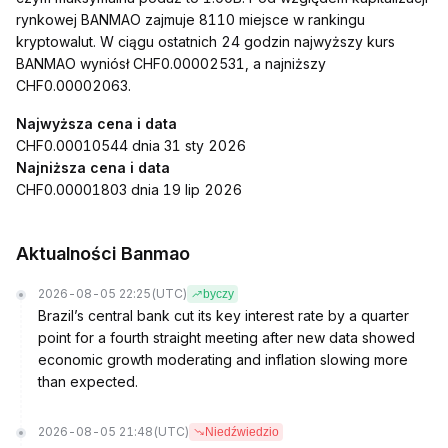
rynkowej BANMAO zajmuje 8110 miejsce w rankingu
kryptowalut. W ciągu ostatnich 24 godzin najwyższy kurs
BANMAO wyniósł CHF0.00002531, a najniższy
CHF0.00002063.
Najwyższa cena i data
CHF0.00010544 dnia 31 sty 2026
Najniższa cena i data
CHF0.00001803 dnia 19 lip 2026
Aktualności Banmao
2026-08-05 22:25
(UTC)
byczy
Brazil’s central bank cut its key interest rate by a quarter
point for a fourth straight meeting after new data showed
economic growth moderating and inflation slowing more
than expected.
2026-08-05 21:48
(UTC)
Niedźwiedzio