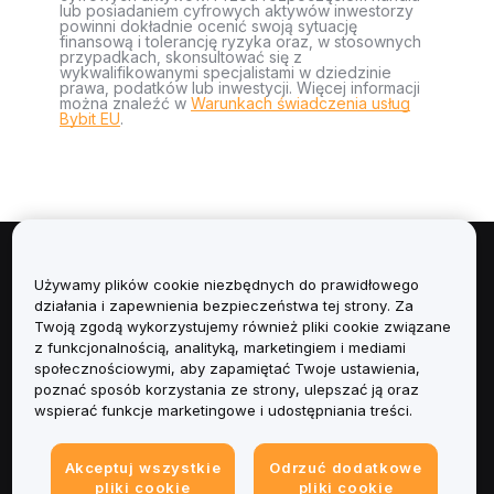
lub posiadaniem cyfrowych aktywów inwestorzy
powinni dokładnie ocenić swoją sytuację
finansową i tolerancję ryzyka oraz, w stosownych
przypadkach, skonsultować się z
wykwalifikowanymi specjalistami w dziedzinie
prawa, podatków lub inwestycji. Więcej informacji
można znaleźć w
Warunkach świadczenia usług
Bybit EU
.
Informacje
Używamy plików cookie niezbędnych do prawidłowego
działania i zapewnienia bezpieczeństwa tej strony. Za
Usługi
Twoją zgodą wykorzystujemy również pliki cookie związane
z funkcjonalnością, analityką, marketingiem i mediami
społecznościowymi, aby zapamiętać Twoje ustawienia,
Obsługa Klienta
poznać sposób korzystania ze strony, ulepszać ją oraz
wspierać funkcje marketingowe i udostępniania treści.
Produkty
Akceptuj wszystkie
Odrzuć dodatkowe
Informacje prawne
pliki cookie
pliki cookie