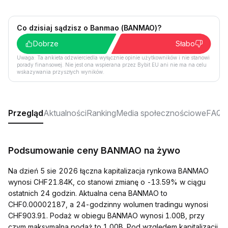
Co dzisiaj sądzisz o Banmao (BANMAO)?
Dobrze
Słabo
Uwaga: Ta ankieta odzwierciedla wyłącznie opinie użytkowników i nie stanowi
porady finansowej. Nie jest ona wspierana przez Bybit EU ani nie ma na celu
wskazywania przyszłych wyników.
Przegląd
Aktualności
Ranking
Media społecznościowe
FAQ
Podsumowanie ceny BANMAO na żywo
Na dzień 5 sie 2026 łączna kapitalizacja rynkowa BANMAO
wynosi CHF21.84K, co stanowi zmianę o -13.59% w ciągu
ostatnich 24 godzin. Aktualna cena BANMAO to
CHF0.00002187, a 24-godzinny wolumen tradingu wynosi
CHF903.91. Podaż w obiegu BANMAO wynosi 1.00B, przy
czym maksymalna podaż to 1.00B. Pod względem kapitalizacji