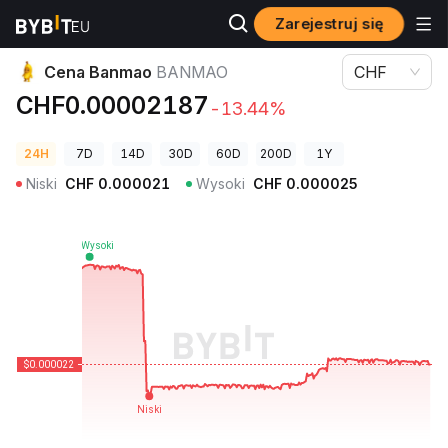
Zarejestruj się
Ceny kryptowalut
Cena Banmao BANMAO
Cena Banmao
BANMAO
CHF
CHF0.00002187
-13.44%
24H
7D
14D
30D
60D
200D
1Y
Niski
CHF
0.000021
Wysoki
CHF
0.000025