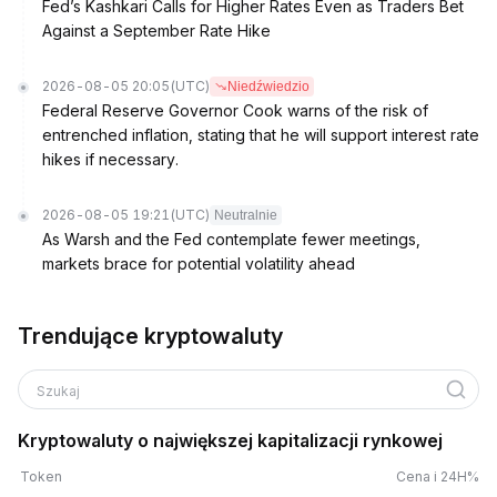
Fed’s Kashkari Calls for Higher Rates Even as Traders Bet
Against a September Rate Hike
2026-08-05 20:05
(UTC)
Niedźwiedzio
Federal Reserve Governor Cook warns of the risk of
entrenched inflation, stating that he will support interest rate
hikes if necessary.
2026-08-05 19:21
(UTC)
Neutralnie
As Warsh and the Fed contemplate fewer meetings,
markets brace for potential volatility ahead
Trendujące kryptowaluty
Szukaj
Kryptowaluty o największej kapitalizacji rynkowej
Token
Cena i 24H%