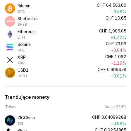
CHF
64,583.00
Bitcoin
+0.58%
BTC
CHF
10.65
Sheboshis
--
SHEB
CHF
1,906.05
Ethereum
+1.72%
ETH
CHF
73.99
Solana
-0.04%
SOL
CHF
1.062
XRP
-1.19%
XRP
CHF
0.999458
USD1
+0.01%
USD1
Trendujące monety
Token
Cena i 24H%
CHF
0.04099288
ZIGChain
+0.98%
ZIG
CHF
0.0254965
Bless