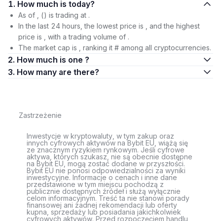
1. How much is today?
As of , () is trading at .
In the last 24 hours, the lowest price is , and the highest
price is , with a trading volume of .
The market cap is , ranking it # among all cryptocurrencies.
2. How much is one ?
3. How many are there?
Zastrzeżenie
Inwestycje w kryptowaluty, w tym zakup oraz
innych cyfrowych aktywów na Bybit EU, wiążą się
ze znacznym ryzykiem rynkowym. Jeśli cyfrowe
aktywa, których szukasz, nie są obecnie dostępne
na Bybit EU, mogą zostać dodane w przyszłości.
Bybit EU nie ponosi odpowiedzialności za wyniki
inwestycyjne. Informacje o cenach i inne dane
przedstawione w tym miejscu pochodzą z
publicznie dostępnych źródeł i służą wyłącznie
celom informacyjnym. Treść ta nie stanowi porady
finansowej ani żadnej rekomendacji lub oferty
kupna, sprzedaży lub posiadania jakichkolwiek
cyfrowych aktywów. Przed rozpoczęciem handlu