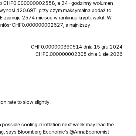
PE to CHF0.000000002558, a 24-godzinny wolumen
wynosi 420.69T, przy czym maksymalna podaż to
E zajmuje 2574 miejsce w rankingu kryptowalut. W
wyniósł CHF0.000000002627, a najniższy
CHF0.000000390514 dnia 15 gru 2024
CHF0.000000002305 dnia 1 sie 2026
n rate to slow slightly.
a possible cooling in inflation next week may lead the
eeting, says Bloomberg Economic’s @AnnaEconomist