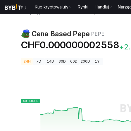
Kup kryptowaluty
Rynki
Handluj
Narzęd
Ceny kryptowalut
Cena Based Pepe PEPE
Cena Based Pepe
PEPE
CHF0.000000002558
+2
24H
7D
14D
30D
60D
200D
1Y