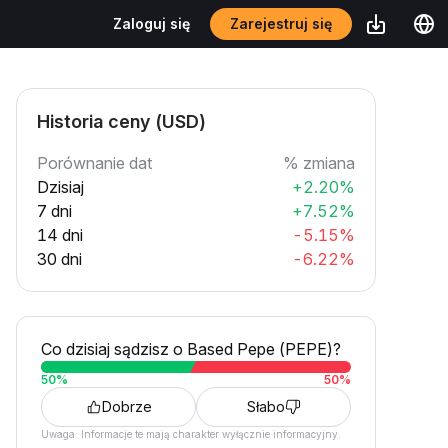
Zarejestruj się
Zaloguj się
Historia ceny (USD)
Porównanie dat
% zmiana
Dzisiaj
+2.20%
7 dni
+7.52%
14 dni
-5.15%
30 dni
-6.22%
Co dzisiaj sądzisz o Based Pepe (PEPE)?
50
%
50
%
Dobrze
Słabo
Uwaga: Informacje te mają charakter wyłącznie informacyjny.