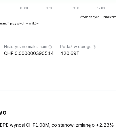
Źródło danych: CoinGecko
warancji przyszłych wyników.
Historyczne maksimum
Podaż w obiegu
0.000000390514
420.69T
wo
a PEPE wynosi CHF1.08M, co stanowi zmianę o +2.23%