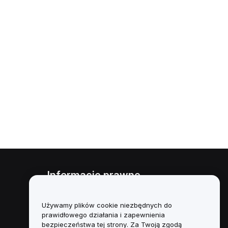
Informacje prawne
Polityka dotycząca konfliktu
interesów
Używamy plików cookie niezbędnych do
prawidłowego działania i zapewnienia
Podsumowanie polityki
bezpieczeństwa tej strony. Za Twoją zgodą