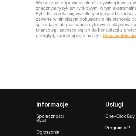
Wyłączenie odpowiedzialności cywilnej Inwestow
znacznym ryzykiem rynkowym, w tym ekstremalną z
Bybit EU zrzeka się wszelkiej odpowiedzialności 
zawarte w niniejszym dokumencie nie stanowią po
sprzedaży lub posiadania cyfrowych aktywów. Inw
finansową i zachęca się ich do konsultacji z pr
przegląd, zapoznaj się z naszym
Dokumentem uja
Informacje
Usługi
Społeczności
One-Click Buy
Bybit
Program VIP
Ogłoszenia