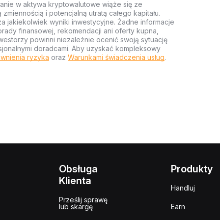
anie w aktywa kryptowalutowe wiąże się ze
miennością i potencjalną utratą całego kapitału.
za jakiekolwiek wyniki inwestycyjne. Żadne informacje
rady finansowej, rekomendacji ani oferty kupna,
estorzy powinni niezależnie ocenić swoją sytuację
ofesjonalnymi doradcami. Aby uzyskać kompleksowy
wnienia ryzyka
oraz
Warunkami świadczenia usług
.
Obsługa
Produkty
Klienta
Handluj
Prześlij sprawę
lub skargę
Earn