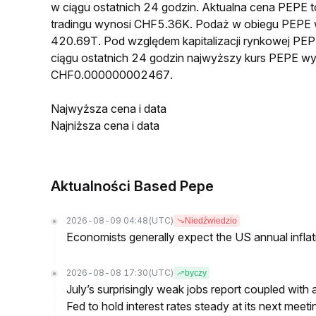
w ciągu ostatnich 24 godzin. Aktualna cena PE
tradingu wynosi CHF5.36K. Podaż w obiegu PEPE 
420.69T. Pod względem kapitalizacji rynkowej PEP
ciągu ostatnich 24 godzin najwyższy kurs PEPE 
CHF0.000000002467.
Najwyższa cena i data
Najniższa cena i data
Aktualności Based Pepe
2026-08-09 04:48
(UTC)
Niedźwiedzio
Economists generally expect the US annual inflatio
2026-08-08 17:30
(UTC)
byczy
July’s surprisingly weak jobs report coupled with 
Fed to hold interest rates steady at its next m