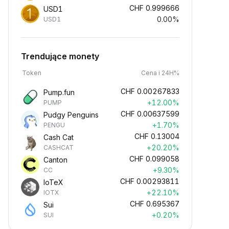
CHF
0.999666
USD1
0.00%
USD1
Trendujące monety
Token
Cena i 24H%
CHF
0.00267833
Pump.fun
+12.00%
PUMP
CHF
0.00637599
Pudgy Penguins
+1.70%
PENGU
CHF
0.13004
Cash Cat
+20.20%
CASHCAT
CHF
0.099058
Canton
+9.30%
CC
CHF
0.00293811
IoTeX
+22.10%
IOTX
CHF
0.695367
Sui
+0.20%
SUI