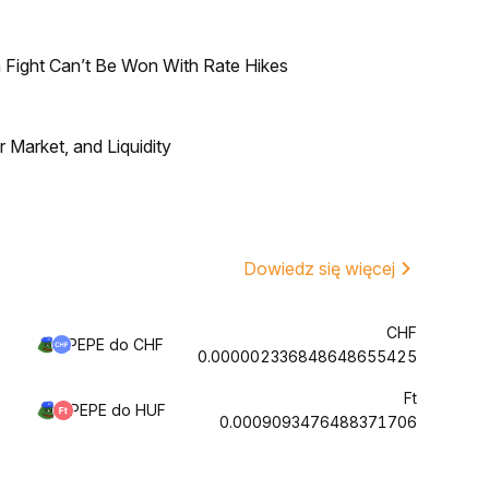
 Fight Can’t Be Won With Rate Hikes
Market, and Liquidity
Dowiedz się więcej
CHF
PEPE do CHF
0.000002336848648655425
Ft
PEPE do HUF
0.0009093476488371706