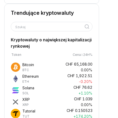
Trendujące kryptowaluty
Szukaj
Kryptowaluty o największej kapitalizacji
rynkowej
Token
Cena i 24H%
CHF
65,168.00
Bitcoin
0.00%
BTC
CHF
1,922.51
Ethereum
-0.20%
ETH
CHF
76.62
Solana
+1.10%
SOL
CHF
1.039
XRP
0.00%
XRP
CHF
0.150523
Tutorial
+174.20%
TUT