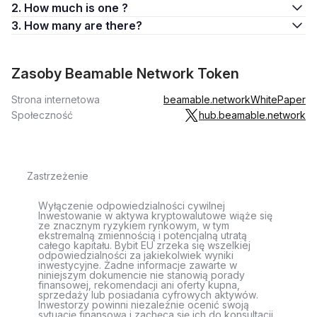
2. How much is one ?
3. How many are there?
Zasoby Beamable Network Token
Strona internetowa
beamable.network
WhitePaper
Społeczność
hub.beamable.network
Zastrzeżenie
Wyłączenie odpowiedzialności cywilnej
Inwestowanie w aktywa kryptowalutowe wiąże się
ze znacznym ryzykiem rynkowym, w tym
ekstremalną zmiennością i potencjalną utratą
całego kapitału. Bybit EU zrzeka się wszelkiej
odpowiedzialności za jakiekolwiek wyniki
inwestycyjne. Żadne informacje zawarte w
niniejszym dokumencie nie stanowią porady
finansowej, rekomendacji ani oferty kupna,
sprzedaży lub posiadania cyfrowych aktywów.
Inwestorzy powinni niezależnie ocenić swoją
sytuację finansową i zachęca się ich do konsultacji