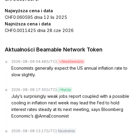
Najwyższa cena i data
CHF0.060595 dnia 12 lis 2025
Najniższa cena i data
CHF0.0011425 dnia 28 cze 2026
Aktualności Beamable Network Token
2026-08-09 04:48
(UTC)
Niedźwiedzio
Economists generally expect the US annual inflation rate to
slow slightly.
2026-08-08 17:30
(UTC)
byczy
July’s surprisingly weak jobs report coupled with a possible
cooling in inflation next week may lead the Fed to hold
interest rates steady at its next meeting, says Bloomberg
Economic’s @AnnaEconomist
2026-08-08 13:17
(UTC)
Neutralnie