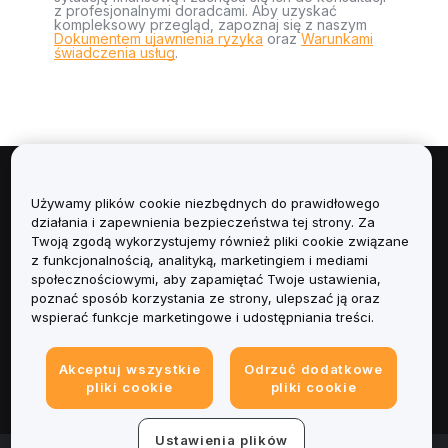
z profesjonalnymi doradcami. Aby uzyskać
kompleksowy przegląd, zapoznaj się z naszym
Dokumentem ujawnienia ryzyka
oraz
Warunkami
świadczenia usług
.
Informacje
Używamy plików cookie niezbędnych do prawidłowego
działania i zapewnienia bezpieczeństwa tej strony. Za
Usługi
Twoją zgodą wykorzystujemy również pliki cookie związane
z funkcjonalnością, analityką, marketingiem i mediami
społecznościowymi, aby zapamiętać Twoje ustawienia,
Obsługa Klienta
poznać sposób korzystania ze strony, ulepszać ją oraz
wspierać funkcje marketingowe i udostępniania treści.
Produkty
Akceptuj wszystkie
Odrzuć dodatkowe
Informacje prawne
pliki cookie
pliki cookie
Ustawienia plików