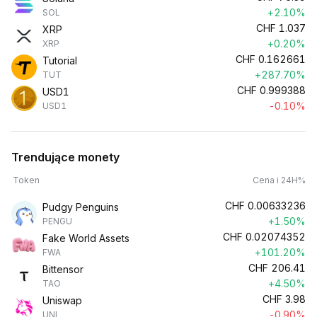
+2.10%
SOL
CHF
1.037
XRP
+0.20%
XRP
CHF
0.162661
Tutorial
+287.70%
TUT
CHF
0.999388
USD1
-0.10%
USD1
Trendujące monety
Token
Cena i 24H%
CHF
0.00633236
Pudgy Penguins
+1.50%
PENGU
CHF
0.02074352
Fake World Assets
+101.20%
FWA
CHF
206.41
Bittensor
+4.50%
TAO
CHF
3.98
Uniswap
-0.90%
UNI