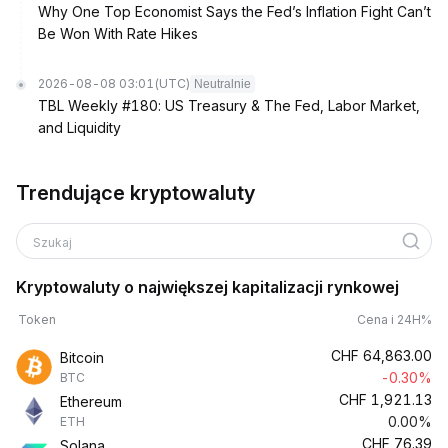
Why One Top Economist Says the Fed’s Inflation Fight Can’t
Be Won With Rate Hikes
2026-08-08 03:01
(UTC)
Neutralnie
TBL Weekly #180: US Treasury & The Fed, Labor Market,
and Liquidity
Trendujące kryptowaluty
Szukaj
Kryptowaluty o największej kapitalizacji rynkowej
Token
Cena i 24H%
CHF
64,863.00
Bitcoin
-0.30%
BTC
CHF
1,921.13
Ethereum
0.00%
ETH
CHF
76.39
Solana