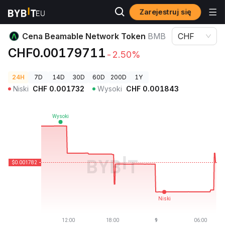
Zarejestruj się
Ceny kryptowalut
Cena Beamable Network Token BMB
Cena Beamable Network Token
BMB
CHF
CHF0.00179711
-2.50%
24H
7D
14D
30D
60D
200D
1Y
Niski
CHF
0.001732
Wysoki
CHF
0.001843