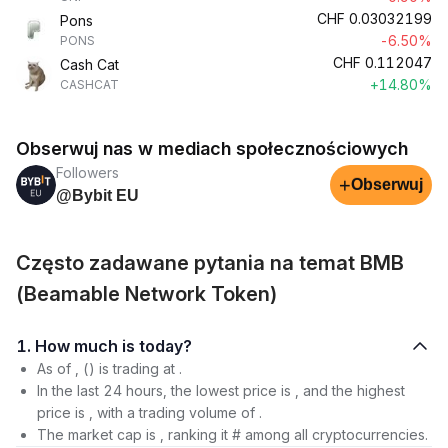
CHF
0.03032199
Pons
-6.50%
PONS
CHF
0.112047
Cash Cat
+14.80%
CASHCAT
Obserwuj nas w mediach społecznościowych
Followers
+
Obserwuj
@Bybit EU
Często zadawane pytania na temat BMB
(Beamable Network Token)
1. How much is today?
As of , () is trading at .
In the last 24 hours, the lowest price is , and the highest
price is , with a trading volume of .
The market cap is , ranking it # among all cryptocurrencies.