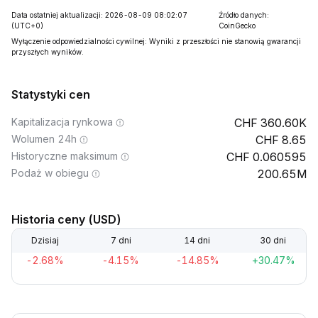
Data ostatniej aktualizacji: 2026-08-09 08:02:07
Źródło danych:
(UTC+0)
CoinGecko
Wyłączenie odpowiedzialności cywilnej: Wyniki z przeszłości nie stanowią gwarancji
przyszłych wyników.
Statystyki cen
Kapitalizacja rynkowa
360.60K
Wolumen 24h
8.65
Historyczne maksimum
0.060595
Podaż w obiegu
200.65M
Historia ceny (USD)
Dzisiaj
7 dni
14 dni
30 dni
-2.68%
-4.15%
-14.85%
+30.47%