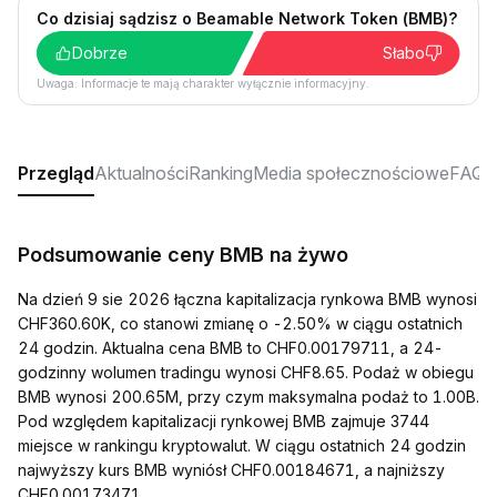
Co dzisiaj sądzisz o Beamable Network Token (BMB)?
Dobrze
Słabo
Uwaga: Informacje te mają charakter wyłącznie informacyjny.
Przegląd
Aktualności
Ranking
Media społecznościowe
FAQ
Podsumowanie ceny BMB na żywo
Na dzień 9 sie 2026 łączna kapitalizacja rynkowa BMB wynosi
CHF360.60K, co stanowi zmianę o -2.50% w ciągu ostatnich
24 godzin. Aktualna cena BMB to CHF0.00179711, a 24-
godzinny wolumen tradingu wynosi CHF8.65. Podaż w obiegu
BMB wynosi 200.65M, przy czym maksymalna podaż to 1.00B.
Pod względem kapitalizacji rynkowej BMB zajmuje 3744
miejsce w rankingu kryptowalut. W ciągu ostatnich 24 godzin
najwyższy kurs BMB wyniósł CHF0.00184671, a najniższy
CHF0.00173471.