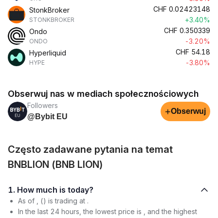
CHF
0.02423148
StonkBroker
+3.40%
STONKBROKER
CHF
0.350339
Ondo
-3.20%
ONDO
CHF
54.18
Hyperliquid
-3.80%
HYPE
Obserwuj nas w mediach społecznościowych
Followers
+
Obserwuj
@Bybit EU
Często zadawane pytania na temat
BNBLION (BNB LION)
1. How much is today?
As of , () is trading at .
In the last 24 hours, the lowest price is , and the highest