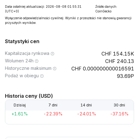
Data ostatniej aktualizacji: 2026-08-08 01:55:31
Źródło danych:
(UTC+0)
CoinGecko
Wyłączenie odpowiedzialności cywilnej: Wyniki z przeszłości nie stanowią gwarancji
przyszłych wyników.
Statystyki cen
Kapitalizacja rynkowa
154.15K
Wolumen 24h
240.13
Historyczne maksimum
0.000000000016591
Podaż w obiegu
93.69P
Historia ceny (USD)
Dzisiaj
7 dni
14 dni
30 dni
+1.61%
-22.39%
-24.01%
-37.16%