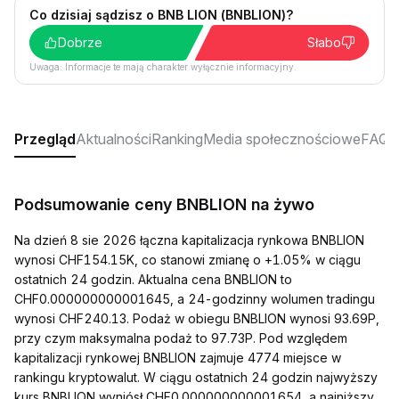
Co dzisiaj sądzisz o BNB LION (BNBLION)?
Dobrze
Słabo
Uwaga: Informacje te mają charakter wyłącznie informacyjny.
Przegląd
Aktualności
Ranking
Media społecznościowe
FAQ
Podsumowanie ceny BNBLION na żywo
Na dzień 8 sie 2026 łączna kapitalizacja rynkowa BNBLION
wynosi CHF154.15K, co stanowi zmianę o +1.05% w ciągu
ostatnich 24 godzin. Aktualna cena BNBLION to
CHF0.000000000001645, a 24-godzinny wolumen tradingu
wynosi CHF240.13. Podaż w obiegu BNBLION wynosi 93.69P,
przy czym maksymalna podaż to 97.73P. Pod względem
kapitalizacji rynkowej BNBLION zajmuje 4774 miejsce w
rankingu kryptowalut. W ciągu ostatnich 24 godzin najwyższy
kurs BNBLION wyniósł CHF0.000000000001654, a najniższy