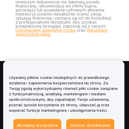
niniejszym dokumencie nie stanowią porady
finansowej, rekomendacji ani oferty kupna,
sprzedaży lub posiadania cyfrowych aktywów.
Inwestorzy powinni niezależnie ocenić swoją
sytuację finansową i zachęca się ich do konsultacji
z profesjonalnymi doradcami. Aby uzyskać
kompleksowy przegląd, zapoznaj się z naszym
Dokumentem ujawnienia ryzyka
oraz
Warunkami
świadczenia usług
.
Informacje
Używamy plików cookie niezbędnych do prawidłowego
działania i zapewnienia bezpieczeństwa tej strony. Za
Usługi
Twoją zgodą wykorzystujemy również pliki cookie związane
z funkcjonalnością, analityką, marketingiem i mediami
społecznościowymi, aby zapamiętać Twoje ustawienia,
Obsługa Klienta
poznać sposób korzystania ze strony, ulepszać ją oraz
wspierać funkcje marketingowe i udostępniania treści.
Produkty
Akceptuj wszystkie
Odrzuć dodatkowe