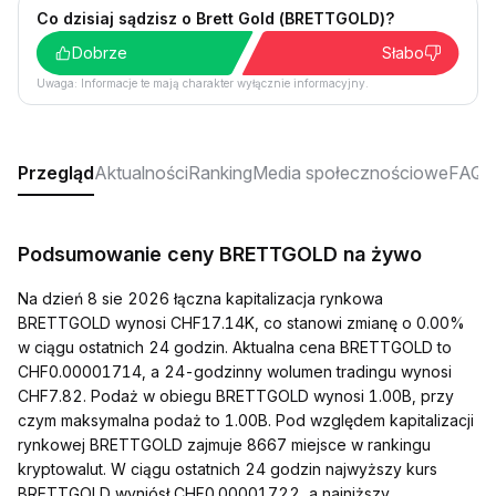
Co dzisiaj sądzisz o Brett Gold (BRETTGOLD)?
Dobrze
Słabo
Uwaga: Informacje te mają charakter wyłącznie informacyjny.
Przegląd
Aktualności
Ranking
Media społecznościowe
FAQ
Podsumowanie ceny BRETTGOLD na żywo
Na dzień 8 sie 2026 łączna kapitalizacja rynkowa
BRETTGOLD wynosi CHF17.14K, co stanowi zmianę o 0.00%
w ciągu ostatnich 24 godzin. Aktualna cena BRETTGOLD to
CHF0.00001714, a 24-godzinny wolumen tradingu wynosi
CHF7.82. Podaż w obiegu BRETTGOLD wynosi 1.00B, przy
czym maksymalna podaż to 1.00B. Pod względem kapitalizacji
rynkowej BRETTGOLD zajmuje 8667 miejsce w rankingu
kryptowalut. W ciągu ostatnich 24 godzin najwyższy kurs
BRETTGOLD wyniósł CHF0.00001722, a najniższy