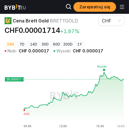
Zarejestruj się
Ceny kryptowalut
Cena Brett Gold BRETTGOLD
Cena Brett Gold
BRETTGOLD
CHF
CHF0.00001714
+1.97%
24H
7D
14D
30D
60D
200D
1Y
Niski
CHF
0.000017
Wysoki
CHF
0.000017