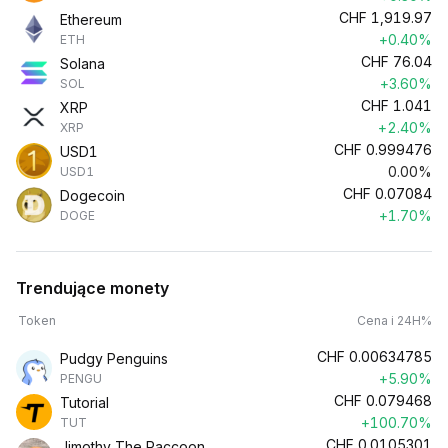
CHF
1,919.97
Ethereum
+0.40%
ETH
CHF
76.04
Solana
+3.60%
SOL
CHF
1.041
XRP
+2.40%
XRP
CHF
0.999476
USD1
0.00%
USD1
CHF
0.07084
Dogecoin
+1.70%
DOGE
Trendujące monety
Token
Cena i 24H%
CHF
0.00634785
Pudgy Penguins
+5.90%
PENGU
CHF
0.079468
Tutorial
+100.70%
TUT
CHF
0.0105301
Jimothy The Raccoon