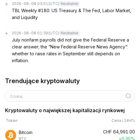
2026-08-08 03:01
(UTC)
Neutralnie
TBL Weekly #180: US Treasury & The Fed, Labor Market,
and Liquidity
2026-08-08 01:39
(UTC)
Neutralnie
July nonfarm payrolls did not give the Federal Reserve a
clear answer; the “New Federal Reserve News Agency”:
whether to raise rates in September still depends on
inflation.
Trendujące kryptowaluty
Szukaj
Kryptowaluty o największej kapitalizacji rynkowej
Token
Cena i 24H%
CHF
64,991.00
Bitcoin
+0.30%
BTC