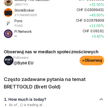
+31.50%
JIMOTHY
CHF
0.03069431
StonkBroker
+45.00%
STONKBROKER
CHF
0.02978909
Pons
+11.00%
PONS
CHF
0.09161
Pi Network
+3.40%
PI
Obserwuj nas w mediach społecznościowych
Followers
+
Obserwuj
@Bybit EU
Często zadawane pytania na temat
BRETTGOLD (Brett Gold)
1. How much is today?
As of , () is trading at .