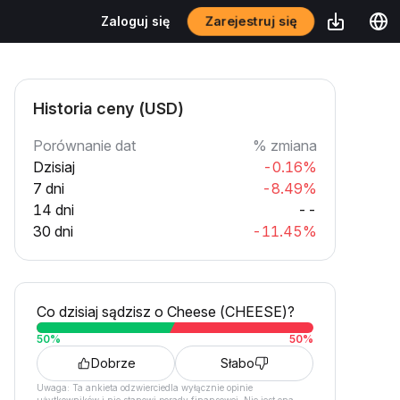
Zarejestruj się
Zaloguj się
Historia ceny (USD)
Porównanie dat
% zmiana
Dzisiaj
-0.16%
7 dni
-8.49%
14 dni
--
30 dni
-11.45%
Co dzisiaj sądzisz o Cheese (CHEESE)?
50
%
50
%
Dobrze
Słabo
Uwaga: Ta ankieta odzwierciedla wyłącznie opinie