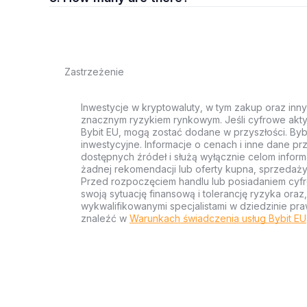
Zastrzeżenie
Inwestycje w kryptowaluty, w tym zakup oraz inn
znacznym ryzykiem rynkowym. Jeśli cyfrowe akty
Bybit EU, mogą zostać dodane w przyszłości. Byb
inwestycyjne. Informacje o cenach i inne dane p
dostępnych źródeł i służą wyłącznie celom inform
żadnej rekomendacji lub oferty kupna, sprzedaży
Przed rozpoczęciem handlu lub posiadaniem cyf
swoją sytuację finansową i tolerancję ryzyka ora
wykwalifikowanymi specjalistami w dziedzinie pra
znaleźć w
Warunkach świadczenia usług Bybit EU