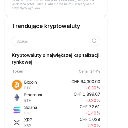
użytkowników i nie stanowi porady finansowej. Nie jest ona
wspierana przez Bybit EU ani nie ma na celu wskazywania
przyszłych wyników.
Trendujące kryptowaluty
Szukaj
Kryptowaluty o największej kapitalizacji
rynkowej
Token
Cena i 24H%
CHF
64,300.00
Bitcoin
-0.30%
BTC
CHF
1,899.67
Ethereum
-0.20%
ETH
CHF
72.61
Solana
-1.40%
SOL
CHF
1.028
XRP
-2.20%
XRP