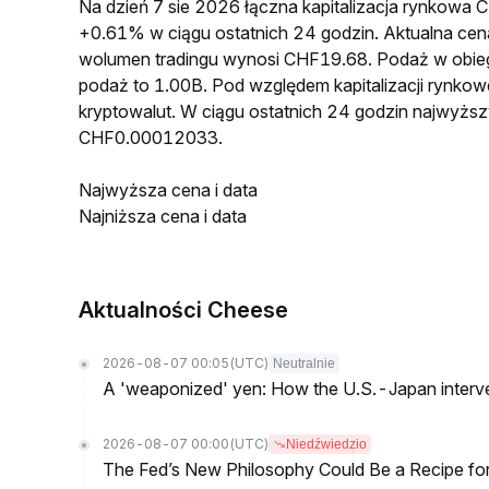
Na dzień 7 sie 2026 łączna kapitalizacja rynkow
+0.61% w ciągu ostatnich 24 godzin. Aktualna 
wolumen tradingu wynosi CHF19.68. Podaż w obi
podaż to 1.00B. Pod względem kapitalizacji rynko
kryptowalut. W ciągu ostatnich 24 godzin najwyż
CHF0.00012033.
Najwyższa cena i data
Najniższa cena i data
Aktualności Cheese
2026-08-07 00:05
(UTC)
Neutralnie
A 'weaponized' yen: How the U.S.-Japan interve
2026-08-07 00:00
(UTC)
Niedźwiedzio
The Fed’s New Philosophy Could Be a Recipe for I