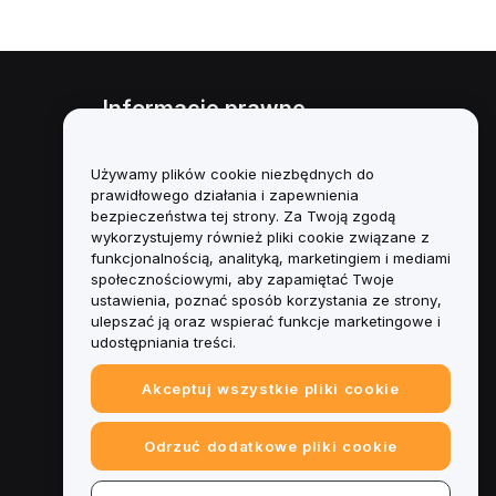
Informacje prawne
Polityka dotycząca konfliktu
interesów
Używamy plików cookie niezbędnych do
prawidłowego działania i zapewnienia
Podsumowanie polityki
bezpieczeństwa tej strony. Za Twoją zgodą
powiernictwa i zarządzania
wykorzystujemy również pliki cookie związane z
funkcjonalnością, analityką, marketingiem i mediami
Informacje ESG
społecznościowymi, aby zapamiętać Twoje
ustawienia, poznać sposób korzystania ze strony,
Biuletyny informacyjne
ulepszać ją oraz wspierać funkcje marketingowe i
kryptoaktywów
udostępniania treści.
Akceptuj wszystkie pliki cookie
Odrzuć dodatkowe pliki cookie