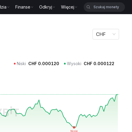
zia
Finanse
Odkryj
Więcej
CHF
Niski
CHF
0.000120
Wysoki
CHF
0.000122