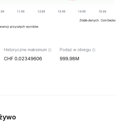
Źródło danych: CoinGecko
warancji przyszłych wyników.
Historyczne maksimum
Podaż w obiegu
0.02349606
999.98M
 żywo