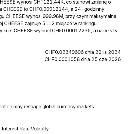
a CHEESE wynosi CHF121.44K, co stanowi zmianę o
cena CHEESE to CHF0.00012144, a 24-godzinny
egu CHEESE wynosi 999.98M, przy czym maksymalna
wej CHEESE zajmuje 5112 miejsce w rankingu
szy kurs CHEESE wyniósł CHF0.00012235, a najniższy
CHF0.02349606 dnia 20 lis 2024
CHF0.0001058 dnia 25 cze 2026
ntion may reshape global currency markets
nterest Rate Volatility