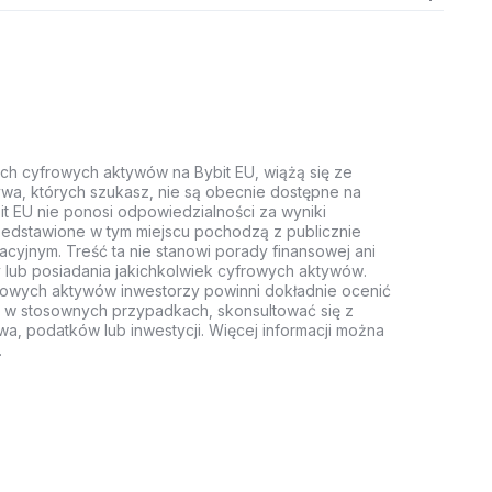
ych cyfrowych aktywów na Bybit EU, wiążą się ze
wa, których szukasz, nie są obecnie dostępne na
it EU nie ponosi odpowiedzialności za wyniki
rzedstawione w tym miejscu pochodzą z publicznie
acyjnym. Treść ta nie stanowi porady finansowej ani
 lub posiadania jakichkolwiek cyfrowych aktywów.
rowych aktywów inwestorzy powinni dokładnie ocenić
z, w stosownych przypadkach, skonsultować się z
wa, podatków lub inwestycji. Więcej informacji można
.