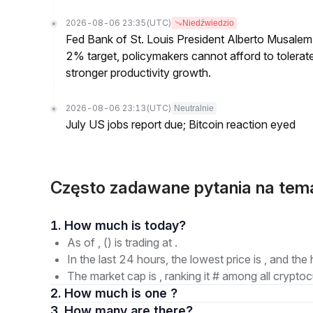
2026-08-06 23:35
(UTC)
Niedźwiedzio
Fed Bank of St. Louis President Alberto Musalem s
2% target, policymakers cannot afford to tolerate h
stronger productivity growth.
2026-08-06 23:13
(UTC)
Neutralnie
July US jobs report due; Bitcoin reaction eyed
Często zadawane pytania na te
1. How much is today?
As of , () is trading at .
In the last 24 hours, the lowest price is , and the 
The market cap is , ranking it # among all cryptoc
2. How much is one ?
3. How many are there?