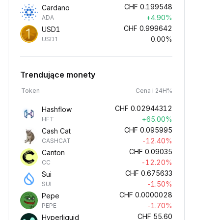
CHF
0.199548
Cardano
+4.90%
ADA
CHF
0.999642
USD1
0.00%
USD1
Trendujące monety
Token
Cena i 24H%
CHF
0.02944312
Hashflow
+65.00%
HFT
CHF
0.095995
Cash Cat
-12.40%
CASHCAT
CHF
0.09035
Canton
-12.20%
CC
CHF
0.675633
Sui
-1.50%
SUI
CHF
0.0000028
Pepe
-1.70%
PEPE
CHF
55.60
Hyperliquid