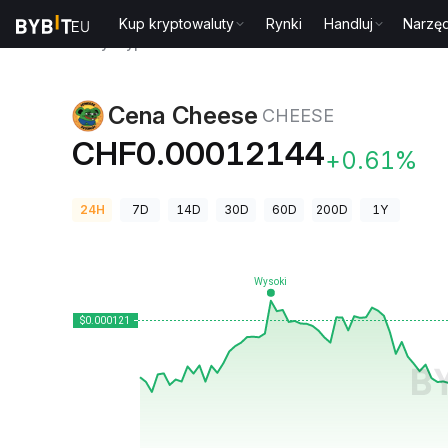
Kup kryptowaluty
Rynki
Handluj
Narzęd
Ceny kryptowalut
Cena Cheese CHEESE
Cena Cheese
CHEESE
CHF0.00012144
+0.61%
24H
7D
14D
30D
60D
200D
1Y