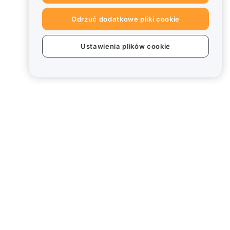
Odrzuć dodatkowe pliki cookie
Ustawienia plików cookie
Informacje prawne
Polityka dotycząca konfliktu
interesów
Podsumowanie polityki
powiernictwa i zarządzania
Informacje ESG
Biuletyny informacyjne
kryptoaktywów