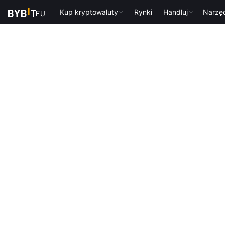
Kup kryptowaluty
Rynki
Handluj
Narzę