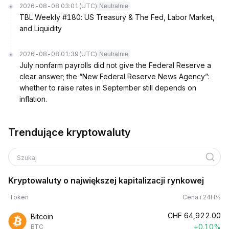
2026-08-08 03:01
(UTC)
Neutralnie
TBL Weekly #180: US Treasury & The Fed, Labor Market,
and Liquidity
2026-08-08 01:39
(UTC)
Neutralnie
July nonfarm payrolls did not give the Federal Reserve a
clear answer; the “New Federal Reserve News Agency”:
whether to raise rates in September still depends on
inflation.
Trendujące kryptowaluty
Szukaj
Kryptowaluty o największej kapitalizacji rynkowej
Token
Cena i 24H%
CHF
64,922.00
Bitcoin
+0.10%
BTC