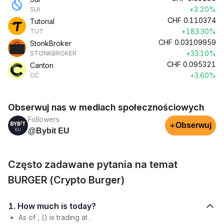
+3.20%
SUI
CHF
0.110374
Tutorial
+183.30%
TUT
CHF
0.03109959
StonkBroker
+33.10%
STONKBROKER
CHF
0.095321
Canton
+3.60%
CC
Obserwuj nas w mediach społecznościowych
Followers
+
Obserwuj
@Bybit EU
Często zadawane pytania na temat
BURGER (Crypto Burger)
1. How much is today?
As of , () is trading at .