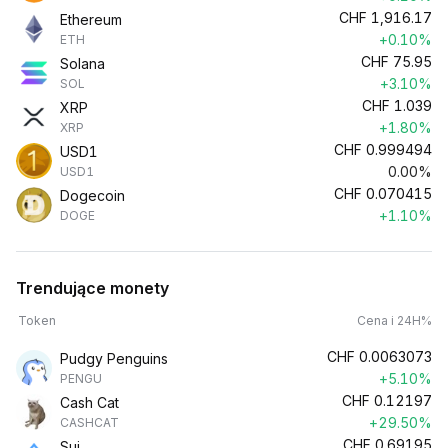
CHF
1,916.17
Ethereum
+0.10%
ETH
CHF
75.95
Solana
+3.10%
SOL
CHF
1.039
XRP
+1.80%
XRP
CHF
0.999494
USD1
0.00%
USD1
CHF
0.070415
Dogecoin
+1.10%
DOGE
Trendujące monety
Token
Cena i 24H%
CHF
0.0063073
Pudgy Penguins
+5.10%
PENGU
CHF
0.12197
Cash Cat
+29.50%
CASHCAT
CHF
0.69195
Sui