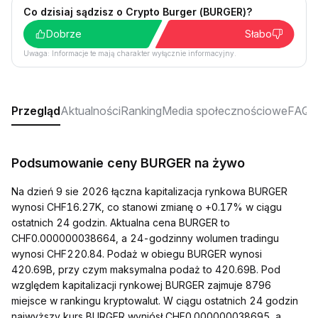
Co dzisiaj sądzisz o Crypto Burger (BURGER)?
Dobrze
Słabo
Uwaga: Informacje te mają charakter wyłącznie informacyjny.
Przegląd
Aktualności
Ranking
Media społecznościowe
FAQ
Podsumowanie ceny BURGER na żywo
Na dzień 9 sie 2026 łączna kapitalizacja rynkowa BURGER
wynosi CHF16.27K, co stanowi zmianę o +0.17% w ciągu
ostatnich 24 godzin. Aktualna cena BURGER to
CHF0.000000038664, a 24-godzinny wolumen tradingu
wynosi CHF220.84. Podaż w obiegu BURGER wynosi
420.69B, przy czym maksymalna podaż to 420.69B. Pod
względem kapitalizacji rynkowej BURGER zajmuje 8796
miejsce w rankingu kryptowalut. W ciągu ostatnich 24 godzin
najwyższy kurs BURGER wyniósł CHF0.000000038695, a