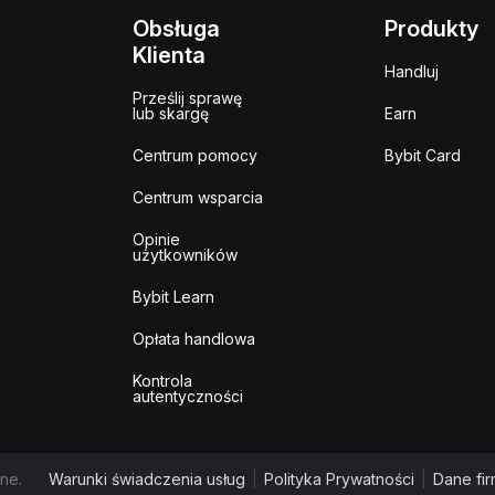
Obsługa
Produkty
Klienta
Handluj
Prześlij sprawę
lub skargę
Earn
Centrum pomocy
Bybit Card
Centrum wsparcia
Opinie
użytkowników
Bybit Learn
Opłata handlowa
Kontrola
autentyczności
ne.
Warunki świadczenia usług
|
Polityka Prywatności
|
Dane fi