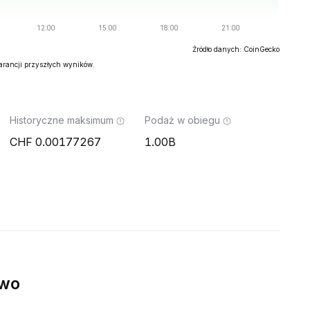
Źródło danych: CoinGecko
warancji przyszłych wyników.
Historyczne maksimum
Podaż w obiegu
0.00177267
1.00B
ywo