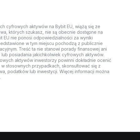
ych cyfrowych aktywów na Bybit EU, wiążą się ze
wa, których szukasz, nie są obecnie dostępne na
it EU nie ponosi odpowiedzialności za wyniki
rzedstawione w tym miejscu pochodzą z publicznie
acyjnym. Treść ta nie stanowi porady finansowej ani
 lub posiadania jakichkolwiek cyfrowych aktywów.
rowych aktywów inwestorzy powinni dokładnie ocenić
z, w stosownych przypadkach, skonsultować się z
wa, podatków lub inwestycji. Więcej informacji można
.