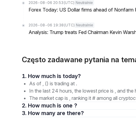
2026-08-06 20:53
(UTC)
Neutralnie
Forex Today: US Dollar firms ahead of Nonfarm P
2026-08-06 19:38
(UTC)
Neutralnie
Analysis: Trump treats Fed Chairman Kevin Warsh 
Często zadawane pytania na te
1. How much is today?
As of , () is trading at .
In the last 24 hours, the lowest price is , and the 
The market cap is , ranking it # among all cryptoc
2. How much is one ?
3. How many are there?