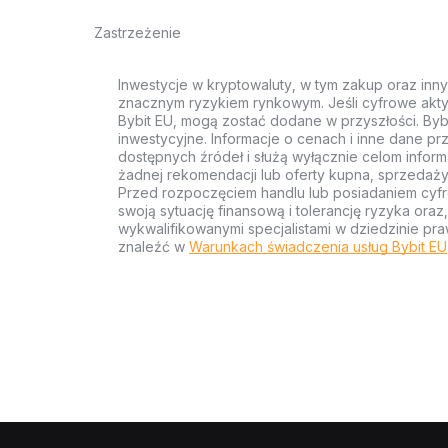
Zastrzeżenie
Inwestycje w kryptowaluty, w tym zakup oraz inn
znacznym ryzykiem rynkowym. Jeśli cyfrowe akty
Bybit EU, mogą zostać dodane w przyszłości. Byb
inwestycyjne. Informacje o cenach i inne dane p
dostępnych źródeł i służą wyłącznie celom inform
żadnej rekomendacji lub oferty kupna, sprzedaży
Przed rozpoczęciem handlu lub posiadaniem cyf
swoją sytuację finansową i tolerancję ryzyka ora
wykwalifikowanymi specjalistami w dziedzinie pra
znaleźć w
Warunkach świadczenia usług Bybit EU