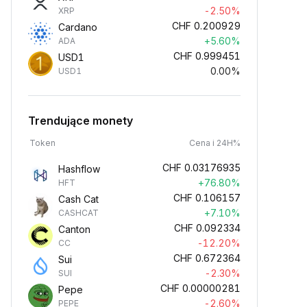
-2.50%
XRP
CHF
0.200929
Cardano
+5.60%
ADA
CHF
0.999451
USD1
0.00%
USD1
Trendujące monety
Token
Cena i 24H%
CHF
0.03176935
Hashflow
+76.80%
HFT
CHF
0.106157
Cash Cat
+7.10%
CASHCAT
CHF
0.092334
Canton
-12.20%
CC
CHF
0.672364
Sui
-2.30%
SUI
CHF
0.00000281
Pepe
-2.60%
PEPE