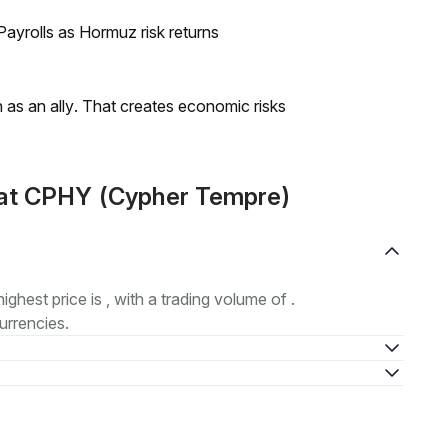
ayrolls as Hormuz risk returns
as an ally. That creates economic risks
mat CPHY (Cypher Tempre)
highest price is , with a trading volume of .
urrencies.