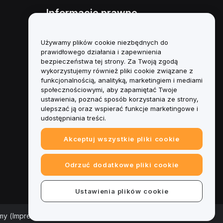
Informacje prawne
Polityka dotycząca konfliktu
interesów
Używamy plików cookie niezbędnych do
prawidłowego działania i zapewnienia
Podsumowanie polityki
bezpieczeństwa tej strony. Za Twoją zgodą
powiernictwa i zarządzania
wykorzystujemy również pliki cookie związane z
funkcjonalnością, analityką, marketingiem i mediami
Informacje ESG
społecznościowymi, aby zapamiętać Twoje
ustawienia, poznać sposób korzystania ze strony,
Biuletyny informacyjne
ulepszać ją oraz wspierać funkcje marketingowe i
kryptoaktywów
udostępniania treści.
Akceptuj wszystkie pliki cookie
Odrzuć dodatkowe pliki cookie
Ustawienia plików cookie
rmy (Impressum)
|
Centrum preferencji plików cookie