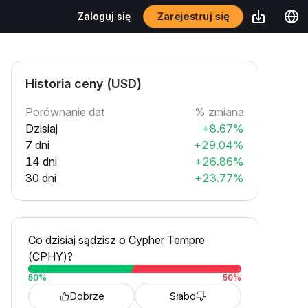
Zarejestruj się
Zaloguj się
Historia ceny (USD)
Porównanie dat
% zmiana
Dzisiaj
+8.67%
7 dni
+29.04%
14 dni
+26.86%
30 dni
+23.77%
Co dzisiaj sądzisz o Cypher Tempre
(CPHY)?
50
%
50
%
Dobrze
Słabo