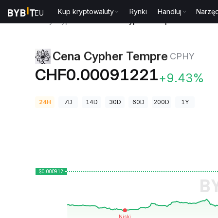
Kup kryptowaluty
Rynki
Handluj
Narzęd
Ceny kryptowalut
Cena Cypher Tempre CPHY
Cena Cypher Tempre
CPHY
CHF0.00091221
+9.43%
24H
7D
14D
30D
60D
200D
1Y