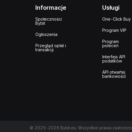
Informacje
Usługi
Społeczności
One-Click Buy
Bybit
Program VIP
Ogłoszenia
Program
Przegląd opłat i
poleceń
transakcji
Interfejs API
podatków
API otwartej
bankowości
© 2025-2026 Bybit.eu. Wszystkie prawa zastrzeżo