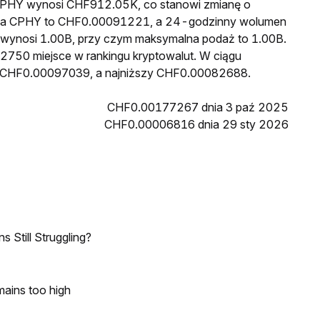
a CPHY wynosi CHF912.05K, co stanowi zmianę o
cena CPHY to CHF0.00091221, a 24-godzinny wolumen
wynosi 1.00B, przy czym maksymalna podaż to 1.00B.
 2750 miejsce w rankingu kryptowalut. W ciągu
ł CHF0.00097039, a najniższy CHF0.00082688.
CHF0.00177267 dnia 3 paź 2025
CHF0.00006816 dnia 29 sty 2026
 Still Struggling?
mains too high