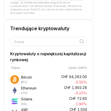
Uwaga: Ta ankieta odzwierciedla wyłącznie opinie
użytkowników i nie stanowi porady finansowej. Nie jest ona
wspierana przez Bybit EU ani nie ma na celu wskazywania
przyszłych wyników.
Trendujące kryptowaluty
Szukaj
Kryptowaluty o największej kapitalizacji
rynkowej
Token
Cena i 24H%
CHF
64,282.00
Bitcoin
-0.50%
BTC
CHF
1,903.28
Ethereum
-0.20%
ETH
CHF
72.60
Solana
-1.90%
SOL
CHF
1.034
XRP