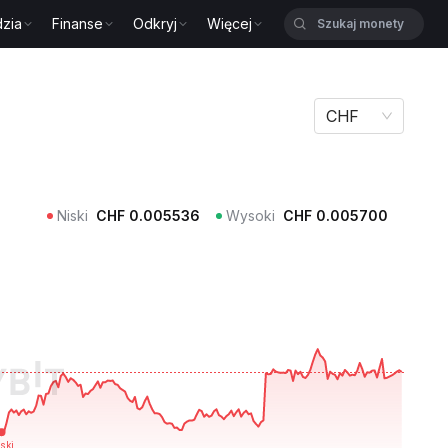
zia
Finanse
Odkryj
Więcej
CHF
Niski
CHF
0.005536
Wysoki
CHF
0.005700