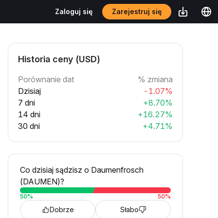
Zarejestruj się
Zaloguj się
Historia ceny (USD)
Porównanie dat
% zmiana
Dzisiaj
-1.07%
7 dni
+8.70%
14 dni
+16.27%
30 dni
+4.71%
Co dzisiaj sądzisz o Daumenfrosch
(DAUMEN)?
50
%
50
%
Dobrze
Słabo