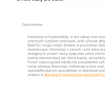
Zastrzeżenie
Inwestycje w kryptowaluty, w tym zakup oraz inn
znacznym ryzykiem rynkowym. Jeśli cyfrowe akty
Bybit EU, mogą zostać dodane w przyszłości. Byb
inwestycyjne. Informacje o cenach i inne dane p
dostępnych źródeł i służą wyłącznie celom inform
żadnej rekomendacji lub oferty kupna, sprzedaży
Przed rozpoczęciem handlu lub posiadaniem cyf
swoją sytuację finansową i tolerancję ryzyka ora
wykwalifikowanymi specjalistami w dziedzinie pra
znaleźć w
Warunkach świadczenia usług Bybit EU