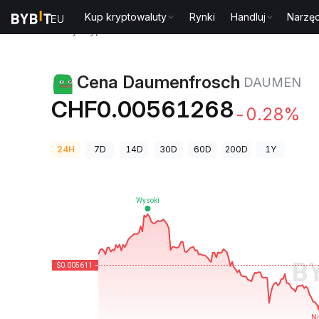
Kup kryptowaluty
Rynki
Handluj
Narzęd
Ceny kryptowalut
Cena Daumenfrosch DAUMEN
Cena Daumenfrosch
DAUMEN
CHF0.00561268
-0.28%
24H
7D
14D
30D
60D
200D
1Y