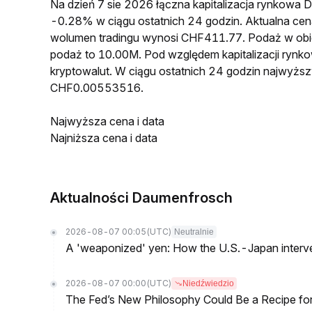
Na dzień 7 sie 2026 łączna kapitalizacja rynkow
-0.28% w ciągu ostatnich 24 godzin. Aktualna 
wolumen tradingu wynosi CHF411.77. Podaż w o
podaż to 10.00M. Pod względem kapitalizacji ryn
kryptowalut. W ciągu ostatnich 24 godzin najwyż
CHF0.00553516.
Najwyższa cena i data
Najniższa cena i data
Aktualności Daumenfrosch
2026-08-07 00:05
(UTC)
Neutralnie
A 'weaponized' yen: How the U.S.-Japan interve
2026-08-07 00:00
(UTC)
Niedźwiedzio
The Fed’s New Philosophy Could Be a Recipe for I