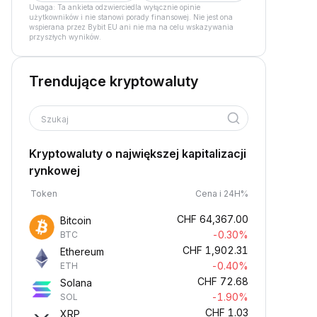
Uwaga: Ta ankieta odzwierciedla wyłącznie opinie
użytkowników i nie stanowi porady finansowej. Nie jest ona
wspierana przez Bybit EU ani nie ma na celu wskazywania
przyszłych wyników.
Trendujące kryptowaluty
Szukaj
Kryptowaluty o największej kapitalizacji
rynkowej
Token
Cena i 24H%
CHF
64,367.00
Bitcoin
-0.30%
BTC
CHF
1,902.31
Ethereum
-0.40%
ETH
CHF
72.68
Solana
-1.90%
SOL
CHF
1.03
XRP