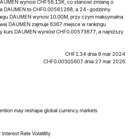
a DAUMEN wynosi CHF56.13K, co stanowi zmianę o
cena DAUMEN to CHF0.00561268, a 24-godzinny
biegu DAUMEN wynosi 10.00M, przy czym maksymalna
kowej DAUMEN zajmuje 6367 miejsce w rankingu
szy kurs DAUMEN wyniósł CHF0.00573677, a najniższy
CHF1.34 dnia 9 mar 2024
CHF0.00305607 dnia 27 mar 2026
ntion may reshape global currency markets
nterest Rate Volatility