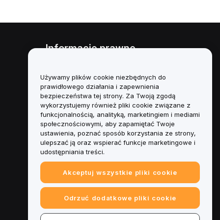
Informacje prawne
Polityka dotycząca konfliktu
interesów
Używamy plików cookie niezbędnych do
prawidłowego działania i zapewnienia
Podsumowanie polityki
bezpieczeństwa tej strony. Za Twoją zgodą
powiernictwa i zarządzania
wykorzystujemy również pliki cookie związane z
funkcjonalnością, analityką, marketingiem i mediami
Informacje ESG
społecznościowymi, aby zapamiętać Twoje
ustawienia, poznać sposób korzystania ze strony,
Biuletyny informacyjne
ulepszać ją oraz wspierać funkcje marketingowe i
kryptoaktywów
udostępniania treści.
Akceptuj wszystkie pliki cookie
Odrzuć dodatkowe pliki cookie