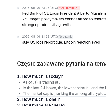
2026-08-06 23:35
(UTC)
Niedźwiedzio
Fed Bank of St. Louis President Alberto Musalem s
2% target, policymakers cannot afford to tolerate h
stronger productivity growth.
2026-08-06 23:13
(UTC)
Neutralnie
July US jobs report due; Bitcoin reaction eyed
Często zadawane pytania na te
1. How much is today?
As of , () is trading at .
In the last 24 hours, the lowest price is , and the 
The market cap is , ranking it # among all cryptoc
2. How much is one ?
3. How many are there?