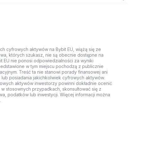
ych cyfrowych aktywów na Bybit EU, wiążą się ze
wa, których szukasz, nie są obecnie dostępne na
it EU nie ponosi odpowiedzialności za wyniki
rzedstawione w tym miejscu pochodzą z publicznie
acyjnym. Treść ta nie stanowi porady finansowej ani
 lub posiadania jakichkolwiek cyfrowych aktywów.
rowych aktywów inwestorzy powinni dokładnie ocenić
z, w stosownych przypadkach, skonsultować się z
wa, podatków lub inwestycji. Więcej informacji można
.