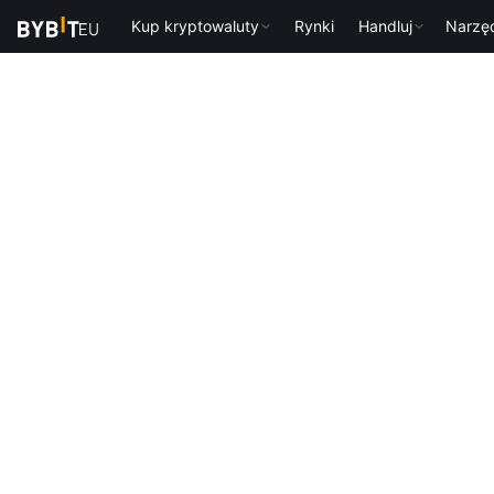
Kup kryptowaluty
Rynki
Handluj
Narzę