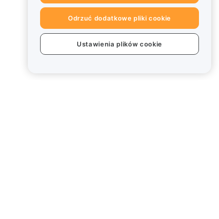
Odrzuć dodatkowe pliki cookie
Ustawienia plików cookie
Informacje prawne
Polityka dotycząca konfliktu
interesów
Podsumowanie polityki
powiernictwa i zarządzania
Informacje ESG
Biuletyny informacyjne
kryptoaktywów