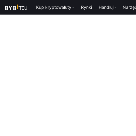
Kup kryptowaluty
Rynki
Handluj
Narzę