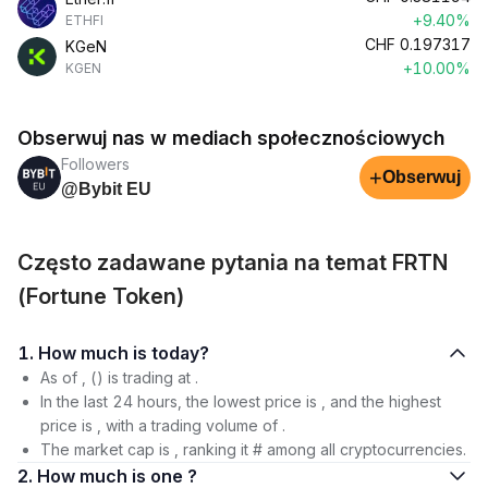
+9.40%
ETHFI
CHF
0.197317
KGeN
+10.00%
KGEN
Obserwuj nas w mediach społecznościowych
Followers
+
Obserwuj
@Bybit EU
Często zadawane pytania na temat FRTN
(Fortune Token)
1. How much is today?
As of , () is trading at .
In the last 24 hours, the lowest price is , and the highest
price is , with a trading volume of .
The market cap is , ranking it # among all cryptocurrencies.
2. How much is one ?