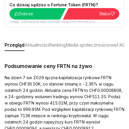
Co dzisiaj sądzisz o Fortune Token (FRTN)?
Dobrze
Słabo
Uwaga: Informacje te mają charakter wyłącznie informacyjny.
Przegląd
Aktualności
Ranking
Media społecznościowe
FAQ
Podsumowanie ceny FRTN na żywo
Na dzień 7 sie 2026 łączna kapitalizacja rynkowa FRTN
wynosi CHF36.50K, co stanowi zmianę o -2.36% w ciągu
ostatnich 24 godzin. Aktualna cena FRTN to CHF0.00008808,
a 24-godzinny wolumen tradingu wynosi CHF511.20. Podaż
w obiegu FRTN wynosi 415.01M, przy czym maksymalna
podaż to 999.95M. Pod względem kapitalizacji rynkowej FRTN
zajmuje 7138 miejsce w rankingu kryptowalut. W ciągu
ostatnich 24 godzin najwyższy kurs FRTN wyniósł
CHF0.00009094, a najniższy CHF0.00008912.