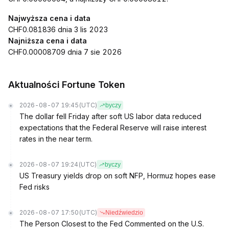
Najwyższa cena i data
CHF0.081836 dnia 3 lis 2023
Najniższa cena i data
CHF0.00008709 dnia 7 sie 2026
Aktualności Fortune Token
2026-08-07 19:45
(UTC)
byczy
The dollar fell Friday after soft US labor data reduced
expectations that the Federal Reserve will raise interest
rates in the near term.
2026-08-07 19:24
(UTC)
byczy
US Treasury yields drop on soft NFP, Hormuz hopes ease
Fed risks
2026-08-07 17:50
(UTC)
Niedźwiedzio
The Person Closest to the Fed Commented on the U.S.