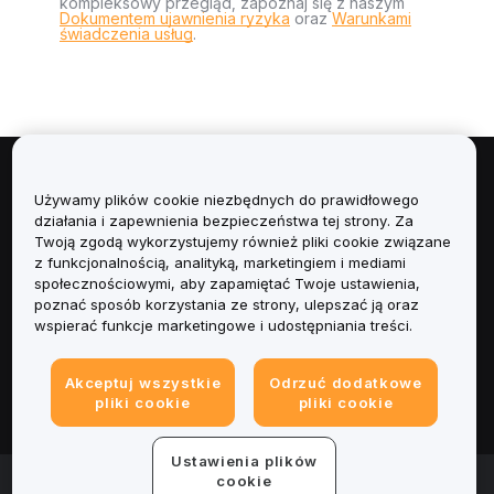
kompleksowy przegląd, zapoznaj się z naszym
Dokumentem ujawnienia ryzyka
oraz
Warunkami
świadczenia usług
.
Informacje
Używamy plików cookie niezbędnych do prawidłowego
działania i zapewnienia bezpieczeństwa tej strony. Za
Usługi
Twoją zgodą wykorzystujemy również pliki cookie związane
z funkcjonalnością, analityką, marketingiem i mediami
społecznościowymi, aby zapamiętać Twoje ustawienia,
Obsługa Klienta
poznać sposób korzystania ze strony, ulepszać ją oraz
wspierać funkcje marketingowe i udostępniania treści.
Produkty
Akceptuj wszystkie
Odrzuć dodatkowe
Informacje prawne
pliki cookie
pliki cookie
Ustawienia plików
© 2025-2026 Bybit.eu. All rights reserved.
cookie