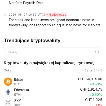
Nonfarm Payrolls Data
2026-08-07 16:35
(UTC)
Niedźwiedzio
For stock and bond investors, good economic news in
today’s July jobs report could equal bad news for markets.
Trendujące kryptowaluty
Szukaj
Kryptowaluty o największej kapitalizacji rynkowej
Token
Cena i 24H%
CHF
64,919.00
Bitcoin
+0.80%
BTC
CHF
1,914.75
Ethereum
+0.60%
ETH
CHF
1.025
XRP
-1.00%
XRP