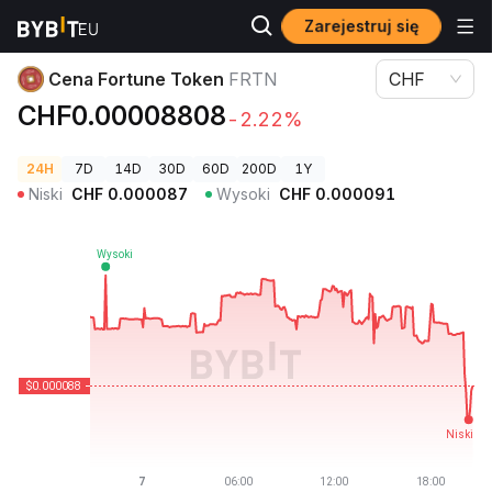
Zarejestruj się
Ceny kryptowalut
Cena Fortune Token FRTN
Cena Fortune Token
FRTN
CHF
CHF0.00008808
-2.22%
24H
7D
14D
30D
60D
200D
1Y
Niski
CHF
0.000087
Wysoki
CHF
0.000091