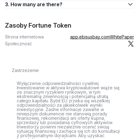
3. How many are there?
Zasoby Fortune Token
Strona internetowa
app.ebisusbay.com
WhitePaper
Społeczność
Zastrzeżenie
Wyłączenie odpowiedzialności cywilnej
Inwestowanie w aktywa kryptowalutowe wiąże się
ze znacznym ryzykiem rynkowym, w tym
ekstremalną zmiennością i potencjalną utratą
całego kapitału. Bybit EU zrzeka się wszelkiej
odpowiedzialności za jakiekolwiek wyniki
inwestycyjne. Żadne informacje zawarte w
niniejszym dokumencie nie stanowią porady
finansowej, rekomendacji ani oferty kupna,
sprzedaży lub posiadania cyfrowych aktywów.
Inwestorzy powinni niezależnie ocenić swoją
sytuację finansową i zachęca się ich do konsultacji
z profesjonalnymi doradcami. Aby uzyskać