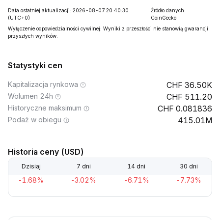
Data ostatniej aktualizacji: 2026-08-07 20:40:30
Źródło danych:
(UTC+0)
CoinGecko
Wyłączenie odpowiedzialności cywilnej: Wyniki z przeszłości nie stanowią gwarancji
przyszłych wyników.
Statystyki cen
Kapitalizacja rynkowa
36.50K
Wolumen 24h
511.20
Historyczne maksimum
0.081836
Podaż w obiegu
415.01M
Historia ceny (USD)
Dzisiaj
7 dni
14 dni
30 dni
-1.68%
-3.02%
-6.71%
-7.73%