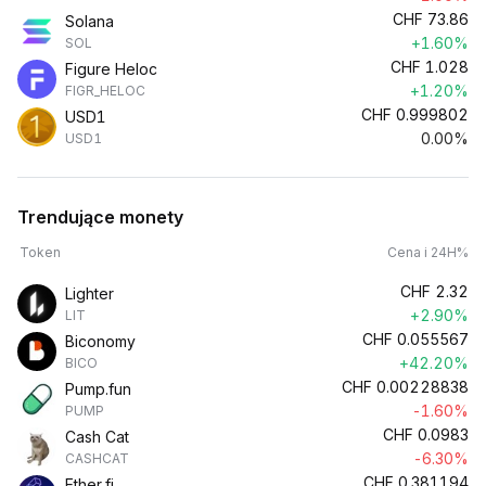
CHF
73.86
Solana
+1.60%
SOL
CHF
1.028
Figure Heloc
+1.20%
FIGR_HELOC
CHF
0.999802
USD1
0.00%
USD1
Trendujące monety
Token
Cena i 24H%
CHF
2.32
Lighter
+2.90%
LIT
CHF
0.055567
Biconomy
+42.20%
BICO
CHF
0.00228838
Pump.fun
-1.60%
PUMP
CHF
0.0983
Cash Cat
-6.30%
CASHCAT
CHF
0.381194
Ether.fi