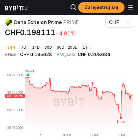
Zarejestruj się
Ceny kryptowalut
Cena Echelon Prime PRIME
Cena Echelon Prime
PRIME
CHF
CHF0.198111
-4.91%
24H
7D
14D
30D
60D
200D
1Y
Niski
CHF
0.185628
Wysoki
CHF
0.208684