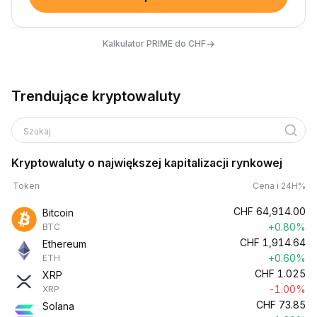
→
Kalkulator PRIME do CHF
Trendujące kryptowaluty
Szukaj
Kryptowaluty o największej kapitalizacji rynkowej
Token
Cena i 24H%
CHF
64,914.00
Bitcoin
+0.80%
BTC
CHF
1,914.64
Ethereum
+0.60%
ETH
CHF
1.025
XRP
-1.00%
XRP
CHF
73.85
Solana