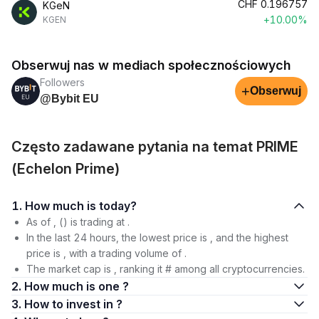
CHF
0.196757
KGeN
+10.00%
KGEN
Obserwuj nas w mediach społecznościowych
Followers
+
Obserwuj
@Bybit EU
Często zadawane pytania na temat PRIME
(Echelon Prime)
1. How much is today?
As of , () is trading at .
In the last 24 hours, the lowest price is , and the highest
price is , with a trading volume of .
The market cap is , ranking it # among all cryptocurrencies.
2. How much is one ?
3. How to invest in ?