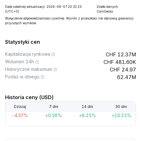
Data ostatniej aktualizacji: 2026-08-07 20:32:25
Źródło danych:
(UTC+0)
CoinGecko
Wyłączenie odpowiedzialności cywilnej: Wyniki z przeszłości nie stanowią gwarancji
przyszłych wyników.
Statystyki cen
Kapitalizacja rynkowa
12.37M
Wolumen 24h
481.60K
Historyczne maksimum
24.97
Podaż w obiegu
62.47M
Historia ceny (USD)
Dzisiaj
7 dni
14 dni
30 dni
-4.37%
+0.56%
+8.25%
+10.15%