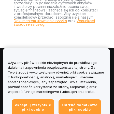
sprzedaży lub posiadania cyfrowych aktywów.
Inwestorzy powinni niezależnie ocenić swoją
sytuację finansową i zachęca się ich do konsultacji
z profesjonalnymi doradcami. Aby uzyskać
kompleksowy przegląd, zapoznaj się z naszym
Dokumentem ujawnienia ryzyka
oraz
Warunkami
świadczenia usług
.
Informacje
Używamy plików cookie niezbędnych do prawidłowego
działania i zapewnienia bezpieczeństwa tej strony. Za
Usługi
Twoją zgodą wykorzystujemy również pliki cookie związane
z funkcjonalnością, analityką, marketingiem i mediami
społecznościowymi, aby zapamiętać Twoje ustawienia,
Obsługa Klienta
poznać sposób korzystania ze strony, ulepszać ją oraz
wspierać funkcje marketingowe i udostępniania treści.
Produkty
Akceptuj wszystkie
Odrzuć dodatkowe
Informacje prawne
pliki cookie
pliki cookie