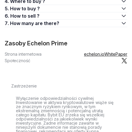
4. Where to buy ?
5. How to buy ?
6. How to sell ?
7. How many are there?
Zasoby Echelon Prime
Strona internetowa
echelon.io
WhitePaper
Społeczność
Zastrzeżenie
Wyłączenie odpowiedzialności cywilnej
Inwestowanie w aktywa kryptowalutowe wiąże się
ze znacznym ryzykiem rynkowym, w tym
ekstremalną zmiennością i potencjalną utratą
całego kapitału. Bybit EU zrzeka się wszelkiej
odpowiedzialności za jakiekolwiek wyniki
inwestycyjne. Żadne informacje zawarte w
niniejszym dokumencie nie stanowią porady
finansowej, rekomendacji ani oferty kupna,