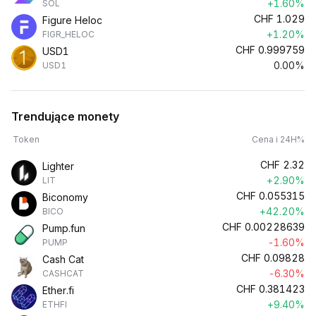
+1.60%
SOL
CHF
1.029
Figure Heloc
+1.20%
FIGR_HELOC
CHF
0.999759
USD1
0.00%
USD1
Trendujące monety
Token
Cena i 24H%
CHF
2.32
Lighter
+2.90%
LIT
CHF
0.055315
Biconomy
+42.20%
BICO
CHF
0.00228639
Pump.fun
-1.60%
PUMP
CHF
0.09828
Cash Cat
-6.30%
CASHCAT
CHF
0.381423
Ether.fi
+9.40%
ETHFI