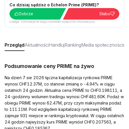
Co dzisiaj sądzisz o Echelon Prime (PRIME)?
Dobrze
Słabo
Uwaga: Informacje te mają charakter wyłącznie informacyjny.
Przegląd
Aktualności
Handluj
Ranking
Media społecznościo
Podsumowanie ceny PRIME na żywo
Na dzień 7 sie 2026 łączna kapitalizacja rynkowa PRIME
wynosi CHF12.37M, co stanowi zmianę o -4.94% w ciągu
ostatnich 24 godzin. Aktualna cena PRIME to CHF0.198111, a
24-godzinny wolumen tradingu wynosi CHF481.60K. Podaż w
obiegu PRIME wynosi 62.47M, przy czym maksymalna podaż
to 111.11M. Pod względem kapitalizacji rynkowej PRIME
zajmuje 931 miejsce w rankingu kryptowalut. W ciągu ostatnich
24 godzin najwyższy kurs PRIME wyniósł CHF0.207563, a
najniższy CHF0.185367.