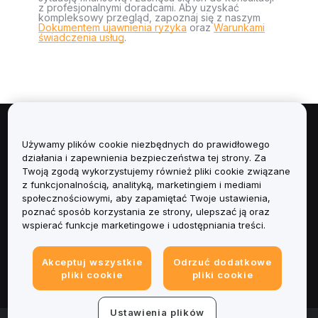
z profesjonalnymi doradcami. Aby uzyskać
kompleksowy przegląd, zapoznaj się z naszym
Dokumentem ujawnienia ryzyka
oraz
Warunkami
świadczenia usług
.
Informacje
Używamy plików cookie niezbędnych do prawidłowego
działania i zapewnienia bezpieczeństwa tej strony. Za
Usługi
Twoją zgodą wykorzystujemy również pliki cookie związane
z funkcjonalnością, analityką, marketingiem i mediami
społecznościowymi, aby zapamiętać Twoje ustawienia,
Obsługa Klienta
poznać sposób korzystania ze strony, ulepszać ją oraz
wspierać funkcje marketingowe i udostępniania treści.
Produkty
Akceptuj wszystkie
Odrzuć dodatkowe
Informacje prawne
pliki cookie
pliki cookie
Ustawienia plików