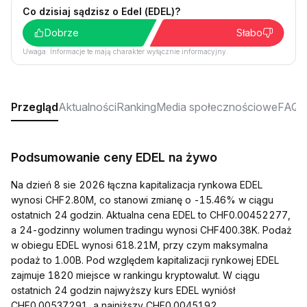
Co dzisiaj sądzisz o Edel (EDEL)?
Dobrze
Słabo
Uwaga: Informacje te mają charakter wyłącznie informacyjny.
Przegląd
Aktualności
Ranking
Media społecznościowe
FAQ
Podsumowanie ceny EDEL na żywo
Na dzień 8 sie 2026 łączna kapitalizacja rynkowa EDEL
wynosi CHF2.80M, co stanowi zmianę o -15.46% w ciągu
ostatnich 24 godzin. Aktualna cena EDEL to CHF0.00452277,
a 24-godzinny wolumen tradingu wynosi CHF400.38K. Podaż
w obiegu EDEL wynosi 618.21M, przy czym maksymalna
podaż to 1.00B. Pod względem kapitalizacji rynkowej EDEL
zajmuje 1820 miejsce w rankingu kryptowalut. W ciągu
ostatnich 24 godzin najwyższy kurs EDEL wyniósł
CHF0.00537291, a najniższy CHF0.0045192.