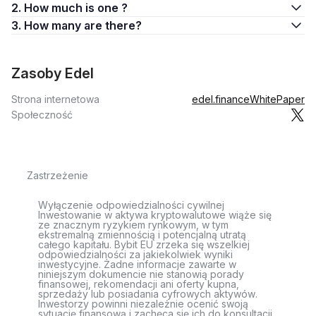
2. How much is one ?
3. How many are there?
Zasoby Edel
Strona internetowa
edel.finance
WhitePaper
Społeczność
Zastrzeżenie
Wyłączenie odpowiedzialności cywilnej
Inwestowanie w aktywa kryptowalutowe wiąże się
ze znacznym ryzykiem rynkowym, w tym
ekstremalną zmiennością i potencjalną utratą
całego kapitału. Bybit EU zrzeka się wszelkiej
odpowiedzialności za jakiekolwiek wyniki
inwestycyjne. Żadne informacje zawarte w
niniejszym dokumencie nie stanowią porady
finansowej, rekomendacji ani oferty kupna,
sprzedaży lub posiadania cyfrowych aktywów.
Inwestorzy powinni niezależnie ocenić swoją
sytuację finansową i zachęca się ich do konsultacji