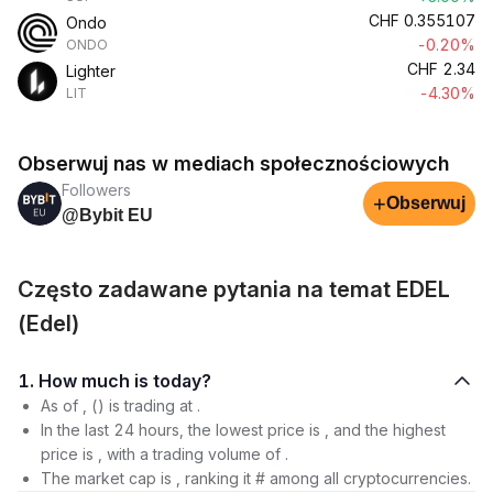
CHF
0.355107
Ondo
-0.20%
ONDO
CHF
2.34
Lighter
-4.30%
LIT
Obserwuj nas w mediach społecznościowych
Followers
+
Obserwuj
@Bybit EU
Często zadawane pytania na temat EDEL
(Edel)
1. How much is today?
As of , () is trading at .
In the last 24 hours, the lowest price is , and the highest
price is , with a trading volume of .
The market cap is , ranking it # among all cryptocurrencies.