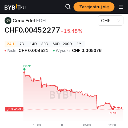
Zarejestruj się
Ceny kryptowalut
Cena Edel EDEL
Cena Edel
EDEL
CHF
CHF0.00452277
-15.48%
24H
7D
14D
30D
60D
200D
1Y
Niski
CHF
0.004521
Wysoki
CHF
0.005376