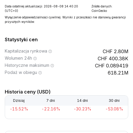
Data ostatniej aktualizacji: 2026-08-08 14:40:20
Źródło danych:
(UTC+0)
CoinGecko
Wyłączenie odpowiedzialności cywilnej: Wyniki z przeszłości nie stanowią gwarancji
przyszłych wyników.
Statystyki cen
Kapitalizacja rynkowa
2.80M
Wolumen 24h
400.38K
Historyczne maksimum
0.089419
Podaż w obiegu
618.21M
Historia ceny (USD)
Dzisiaj
7 dni
14 dni
30 dni
-15.52%
-22.16%
-30.23%
-53.08%