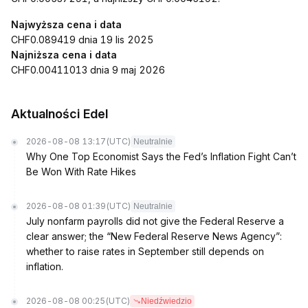
Najwyższa cena i data
CHF0.089419 dnia 19 lis 2025
Najniższa cena i data
CHF0.00411013 dnia 9 maj 2026
Aktualności Edel
2026-08-08 13:17
(UTC)
Neutralnie
Why One Top Economist Says the Fed’s Inflation Fight Can’t
Be Won With Rate Hikes
2026-08-08 01:39
(UTC)
Neutralnie
July nonfarm payrolls did not give the Federal Reserve a
clear answer; the “New Federal Reserve News Agency”:
whether to raise rates in September still depends on
inflation.
2026-08-08 00:25
(UTC)
Niedźwiedzio