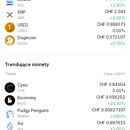
+2.30%
SOL
CHF
1.043
XRP
+0.50%
XRP
CHF
0.999573
USD1
0.00%
USD1
CHF
0.071107
Dogecoin
+0.70%
DOGE
Trendujące monety
Token
Cena i 24H%
CHF
0.84504
Cysic
0.00%
CYS
CHF
0.056202
Biconomy
+20.30%
BICO
CHF
0.00627337
Pudgy Penguins
+3.60%
PENGU
CHF
0.697623
Sui
+3.00%
SUI