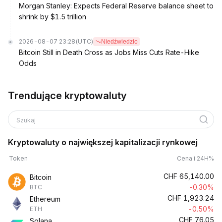
Morgan Stanley: Expects Federal Reserve balance sheet to
shrink by $1.5 trillion
2026-08-07 23:28
(UTC)
Niedźwiedzio
Bitcoin Still in Death Cross as Jobs Miss Cuts Rate-Hike
Odds
Trendujące kryptowaluty
Szukaj
Kryptowaluty o największej kapitalizacji rynkowej
Token
Cena i 24H%
CHF
65,140.00
Bitcoin
-0.30%
BTC
CHF
1,923.24
Ethereum
-0.50%
ETH
CHF
76.05
Solana