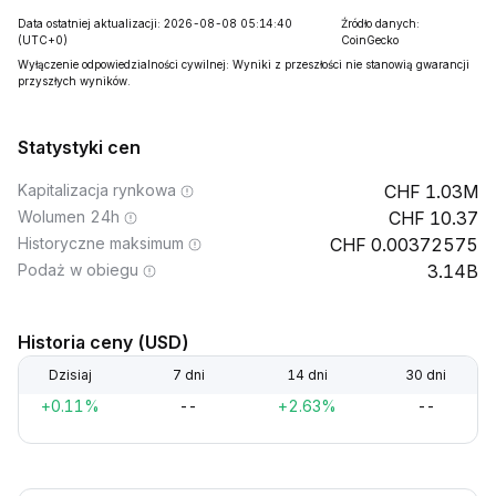
Data ostatniej aktualizacji: 2026-08-08 05:14:40
Źródło danych:
(UTC+0)
CoinGecko
Wyłączenie odpowiedzialności cywilnej: Wyniki z przeszłości nie stanowią gwarancji
przyszłych wyników.
Statystyki cen
Kapitalizacja rynkowa
1.03M
Wolumen 24h
10.37
Historyczne maksimum
0.00372575
Podaż w obiegu
3.14B
Historia ceny (USD)
Dzisiaj
7 dni
14 dni
30 dni
+0.11%
--
+2.63%
--