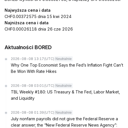
Najwyższa cena i data
CHF0.00372575 dnia 15 kwi 2024
Najniższa cena i data
CHF0.00026118 dnia 26 cze 2026
Aktualności BORED
2026-08-08 13:17
(UTC)
Neutralnie
Why One Top Economist Says the Fed’s Inflation Fight Can’t
Be Won With Rate Hikes
2026-08-08 03:01
(UTC)
Neutralnie
TBL Weekly #180: US Treasury & The Fed, Labor Market,
and Liquidity
2026-08-08 01:39
(UTC)
Neutralnie
July nonfarm payrolls did not give the Federal Reserve a
clear answer; the “New Federal Reserve News Agency”: