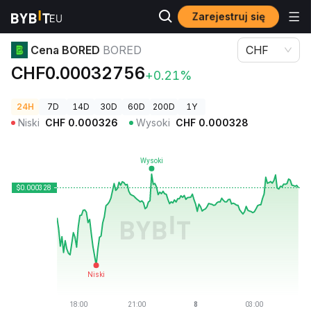
Zarejestruj się
Ceny kryptowalut
Cena BORED BORED
Cena BORED
BORED
CHF
CHF0.00032756
+0.21%
24H
7D
14D
30D
60D
200D
1Y
Niski
CHF
0.000326
Wysoki
CHF
0.000328