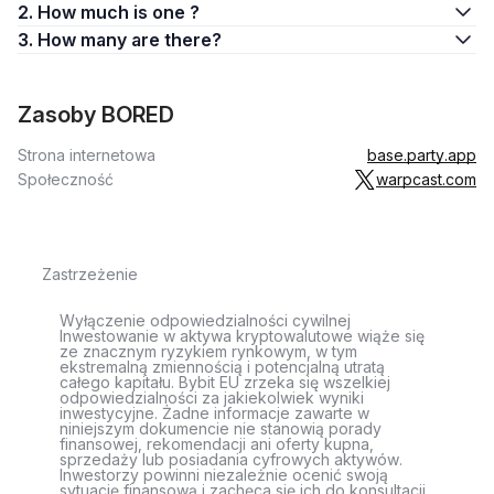
2. How much is one ?
3. How many are there?
Zasoby BORED
Strona internetowa
base.party.app
Społeczność
warpcast.com
Zastrzeżenie
Wyłączenie odpowiedzialności cywilnej
Inwestowanie w aktywa kryptowalutowe wiąże się
ze znacznym ryzykiem rynkowym, w tym
ekstremalną zmiennością i potencjalną utratą
całego kapitału. Bybit EU zrzeka się wszelkiej
odpowiedzialności za jakiekolwiek wyniki
inwestycyjne. Żadne informacje zawarte w
niniejszym dokumencie nie stanowią porady
finansowej, rekomendacji ani oferty kupna,
sprzedaży lub posiadania cyfrowych aktywów.
Inwestorzy powinni niezależnie ocenić swoją
sytuację finansową i zachęca się ich do konsultacji