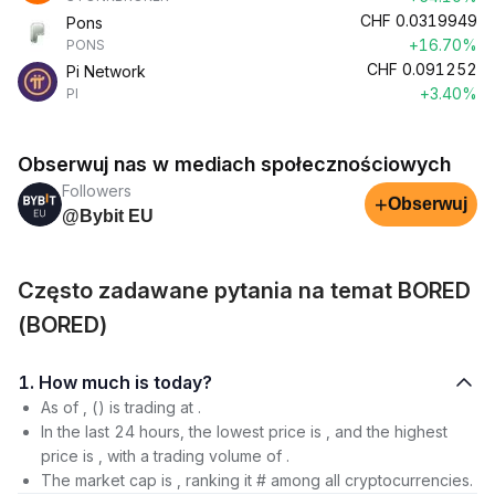
CHF
0.0319949
Pons
+16.70%
PONS
CHF
0.091252
Pi Network
+3.40%
PI
Obserwuj nas w mediach społecznościowych
Followers
+
Obserwuj
@Bybit EU
Często zadawane pytania na temat BORED
(BORED)
1. How much is today?
As of , () is trading at .
In the last 24 hours, the lowest price is , and the highest
price is , with a trading volume of .
The market cap is , ranking it # among all cryptocurrencies.