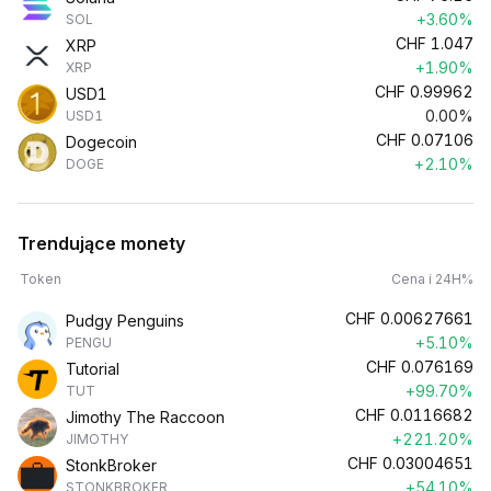
+3.60%
SOL
CHF
1.047
XRP
+1.90%
XRP
CHF
0.99962
USD1
0.00%
USD1
CHF
0.07106
Dogecoin
+2.10%
DOGE
Trendujące monety
Token
Cena i 24H%
CHF
0.00627661
Pudgy Penguins
+5.10%
PENGU
CHF
0.076169
Tutorial
+99.70%
TUT
CHF
0.0116682
Jimothy The Raccoon
+221.20%
JIMOTHY
CHF
0.03004651
StonkBroker
+54.10%
STONKBROKER