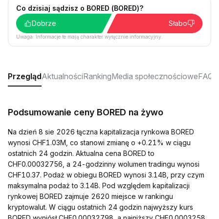
Co dzisiaj sądzisz o BORED (BORED)?
Dobrze
Słabo
Uwaga: Informacje te mają charakter wyłącznie informacyjny.
Przegląd
Aktualności
Ranking
Media społecznościowe
FAQ
Podsumowanie ceny BORED na żywo
Na dzień 8 sie 2026 łączna kapitalizacja rynkowa BORED
wynosi CHF1.03M, co stanowi zmianę o +0.21% w ciągu
ostatnich 24 godzin. Aktualna cena BORED to
CHF0.00032756, a 24-godzinny wolumen tradingu wynosi
CHF10.37. Podaż w obiegu BORED wynosi 3.14B, przy czym
maksymalna podaż to 3.14B. Pod względem kapitalizacji
rynkowej BORED zajmuje 2620 miejsce w rankingu
kryptowalut. W ciągu ostatnich 24 godzin najwyższy kurs
BORED wyniósł CHF0.00032798, a najniższy CHF0.0003258.