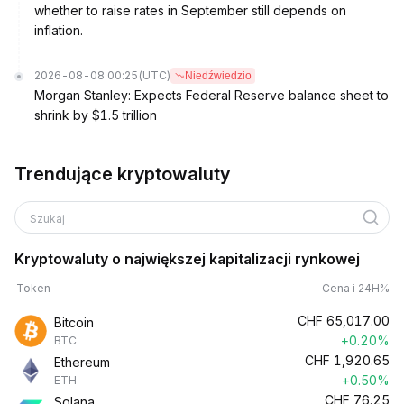
whether to raise rates in September still depends on
inflation.
2026-08-08 00:25
(UTC)
Niedźwiedzio
Morgan Stanley: Expects Federal Reserve balance sheet to
shrink by $1.5 trillion
Trendujące kryptowaluty
Szukaj
Kryptowaluty o największej kapitalizacji rynkowej
Token
Cena i 24H%
CHF
65,017.00
Bitcoin
+0.20%
BTC
CHF
1,920.65
Ethereum
+0.50%
ETH
CHF
76.25
Solana