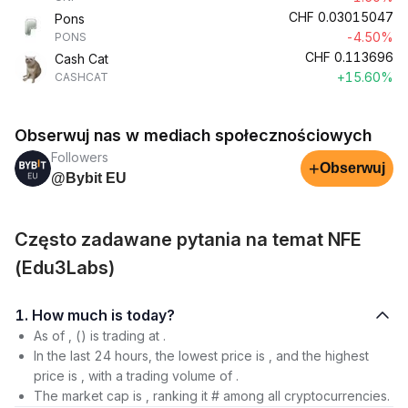
CHF
0.03015047
Pons
-4.50%
PONS
CHF
0.113696
Cash Cat
+15.60%
CASHCAT
Obserwuj nas w mediach społecznościowych
Followers
+
Obserwuj
@Bybit EU
Często zadawane pytania na temat NFE
(Edu3Labs)
1. How much is today?
As of , () is trading at .
In the last 24 hours, the lowest price is , and the highest
price is , with a trading volume of .
The market cap is , ranking it # among all cryptocurrencies.