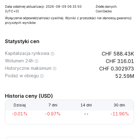
Data ostatniej aktualizacji: 2026-08-09 06:33:50
Źródło danych:
(UTC+0)
CoinGecko
Wyłączenie odpowiedzialności cywilnej: Wyniki z przeszłości nie stanowią gwarancji
przyszłych wyników.
Statystyki cen
Kapitalizacja rynkowa
588.43K
Wolumen 24h
316.01
Historyczne maksimum
0.302973
Podaż w obiegu
52.59M
Historia ceny (USD)
Dzisiaj
7 dni
14 dni
30 dni
-0.01%
-0.97%
--
-11.96%