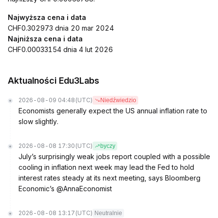
Najwyższa cena i data
CHF0.302973 dnia 20 mar 2024
Najniższa cena i data
CHF0.00033154 dnia 4 lut 2026
Aktualności Edu3Labs
2026-08-09 04:48
(UTC)
Niedźwiedzio
Economists generally expect the US annual inflation rate to
slow slightly.
2026-08-08 17:30
(UTC)
byczy
July’s surprisingly weak jobs report coupled with a possible
cooling in inflation next week may lead the Fed to hold
interest rates steady at its next meeting, says Bloomberg
Economic’s @AnnaEconomist
2026-08-08 13:17
(UTC)
Neutralnie