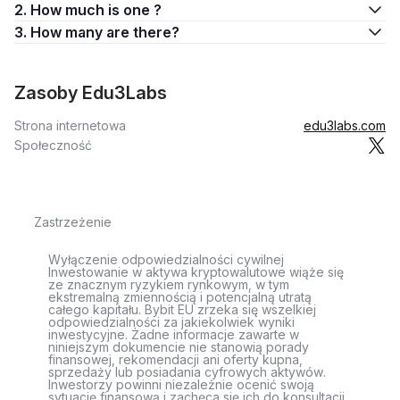
2. How much is one ?
3. How many are there?
Zasoby Edu3Labs
Strona internetowa
edu3labs.com
Społeczność
Zastrzeżenie
Wyłączenie odpowiedzialności cywilnej
Inwestowanie w aktywa kryptowalutowe wiąże się
ze znacznym ryzykiem rynkowym, w tym
ekstremalną zmiennością i potencjalną utratą
całego kapitału. Bybit EU zrzeka się wszelkiej
odpowiedzialności za jakiekolwiek wyniki
inwestycyjne. Żadne informacje zawarte w
niniejszym dokumencie nie stanowią porady
finansowej, rekomendacji ani oferty kupna,
sprzedaży lub posiadania cyfrowych aktywów.
Inwestorzy powinni niezależnie ocenić swoją
sytuację finansową i zachęca się ich do konsultacji