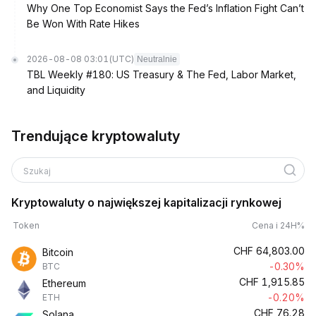
Why One Top Economist Says the Fed’s Inflation Fight Can’t
Be Won With Rate Hikes
2026-08-08 03:01
(UTC)
Neutralnie
TBL Weekly #180: US Treasury & The Fed, Labor Market,
and Liquidity
Trendujące kryptowaluty
Szukaj
Kryptowaluty o największej kapitalizacji rynkowej
Token
Cena i 24H%
CHF
64,803.00
Bitcoin
-0.30%
BTC
CHF
1,915.85
Ethereum
-0.20%
ETH
CHF
76.28
Solana