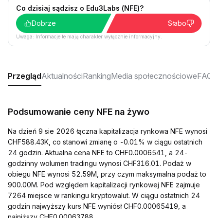
Co dzisiaj sądzisz o Edu3Labs (NFE)?
Dobrze
Słabo
Uwaga: Informacje te mają charakter wyłącznie informacyjny.
Przegląd
Aktualności
Ranking
Media społecznościowe
FAQ
Podsumowanie ceny NFE na żywo
Na dzień 9 sie 2026 łączna kapitalizacja rynkowa NFE wynosi
CHF588.43K, co stanowi zmianę o -0.01% w ciągu ostatnich
24 godzin. Aktualna cena NFE to CHF0.0006541, a 24-
godzinny wolumen tradingu wynosi CHF316.01. Podaż w
obiegu NFE wynosi 52.59M, przy czym maksymalna podaż to
900.00M. Pod względem kapitalizacji rynkowej NFE zajmuje
7264 miejsce w rankingu kryptowalut. W ciągu ostatnich 24
godzin najwyższy kurs NFE wyniósł CHF0.00065419, a
najniższy CHF0.00063788.