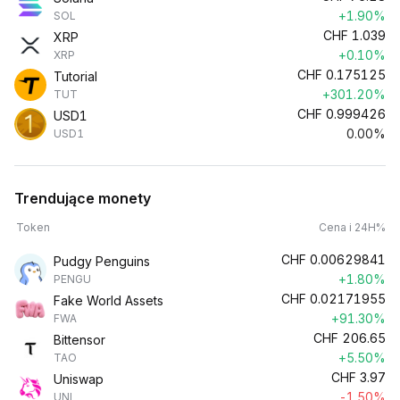
+1.90%
SOL
CHF
1.039
XRP
+0.10%
XRP
CHF
0.175125
Tutorial
+301.20%
TUT
CHF
0.999426
USD1
0.00%
USD1
Trendujące monety
Token
Cena i 24H%
CHF
0.00629841
Pudgy Penguins
+1.80%
PENGU
CHF
0.02171955
Fake World Assets
+91.30%
FWA
CHF
206.65
Bittensor
+5.50%
TAO
CHF
3.97
Uniswap
-1.50%
UNI