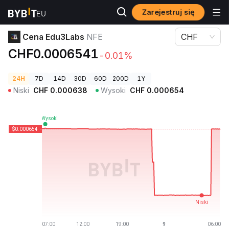
Zarejestruj się
Ceny kryptowalut
Cena Edu3Labs NFE
Cena Edu3Labs
NFE
CHF
CHF0.0006541
-0.01%
24H
7D
14D
30D
60D
200D
1Y
Niski
CHF
0.000638
Wysoki
CHF
0.000654