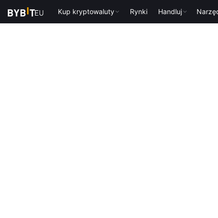
Kup kryptowaluty
Rynki
Handluj
Narzę