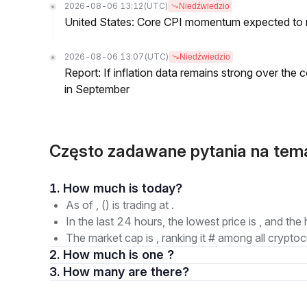
2026-08-06 13:12
(UTC)
Niedźwiedzio
United States: Core CPI momentum expected to re
2026-08-06 13:07
(UTC)
Niedźwiedzio
Report: If inflation data remains strong over the 
in September
Często zadawane pytania na tem
1. How much is today?
As of , () is trading at .
In the last 24 hours, the lowest price is , and the 
The market cap is , ranking it # among all cryptoc
2. How much is one ?
3. How many are there?