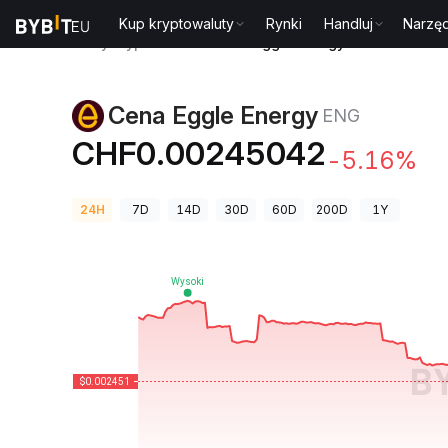
Kup kryptowaluty
Rynki
Handluj
Narzęd
Ceny kryptowalut
Cena Eggle Energy ENG
Cena Eggle Energy
ENG
CHF0.00245042
-5.16%
24H
7D
14D
30D
60D
200D
1Y