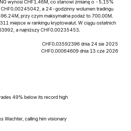
a ENG wynosi CHF1.46M, co stanowi zmianę o -5.15%
 to CHF0.00245042, a 24-godzinny wolumen tradingu
596.24M, przy czym maksymalna podaż to 700.00M.
311 miejsce w rankingu kryptowalut. W ciągu ostatnich
63992, a najniższy CHF0.00235453.
CHF0.03592396 dnia 24 sie 2025
CHF0.00064609 dnia 13 cze 2026
rades 49% below its record high
s Wachter, calling him visionary