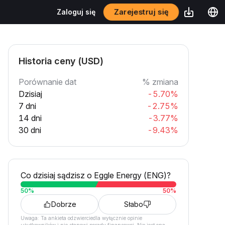
Zarejestruj się
Zaloguj się
Historia ceny (USD)
Porównanie dat
% zmiana
Dzisiaj
-5.70%
7 dni
-2.75%
14 dni
-3.77%
30 dni
-9.43%
Co dzisiaj sądzisz o Eggle Energy (ENG)?
50
%
50
%
Dobrze
Słabo
Uwaga: Ta ankieta odzwierciedla wyłącznie opinie