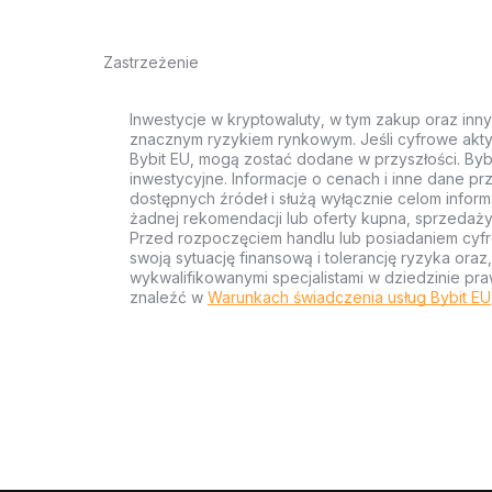
Zastrzeżenie
Inwestycje w kryptowaluty, w tym zakup oraz inn
znacznym ryzykiem rynkowym. Jeśli cyfrowe akty
Bybit EU, mogą zostać dodane w przyszłości. Byb
inwestycyjne. Informacje o cenach i inne dane p
dostępnych źródeł i służą wyłącznie celom inform
żadnej rekomendacji lub oferty kupna, sprzedaży
Przed rozpoczęciem handlu lub posiadaniem cyf
swoją sytuację finansową i tolerancję ryzyka ora
wykwalifikowanymi specjalistami w dziedzinie pra
znaleźć w
Warunkach świadczenia usług Bybit EU