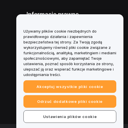
Informacje prawne
Polityka dotycząca konfliktu
interesów
Używamy plików cookie niezbędnych do
prawidłowego działania i zapewnienia
Podsumowanie polityki
bezpieczeństwa tej strony. Za Twoją zgodą
powiernictwa i zarządzania
wykorzystujemy również pliki cookie związane z
funkcjonalnością, analityką, marketingiem i mediami
Informacje ESG
społecznościowymi, aby zapamiętać Twoje
ustawienia, poznać sposób korzystania ze strony,
Biuletyny informacyjne
ulepszać ją oraz wspierać funkcje marketingowe i
kryptoaktywów
udostępniania treści.
Akceptuj wszystkie pliki cookie
Odrzuć dodatkowe pliki cookie
Ustawienia plików cookie