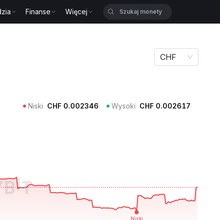
zia
Finanse
Więcej
CHF
Niski
CHF
0.002346
Wysoki
CHF
0.002617