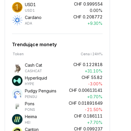
CHF
0.999554
USD1
0.00%
USD1
CHF
0.208772
Cardano
+9.30%
ADA
Trendujące monety
Token
Cena i 24H%
CHF
0.122818
Cash Cat
+31.10%
CASHCAT
CHF
55.82
Hyperliquid
-3.00%
HYPE
CHF
0.00613141
Pudgy Penguins
+0.70%
PENGU
CHF
0.01891649
Pons
-21.50%
PONS
CHF
0.186111
Heima
+7.70%
HEI
CHF
0.099237
Canton