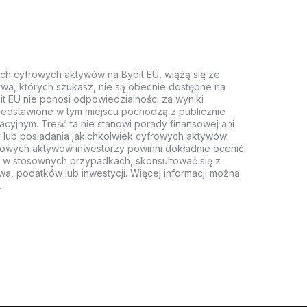
ych cyfrowych aktywów na Bybit EU, wiążą się ze
wa, których szukasz, nie są obecnie dostępne na
it EU nie ponosi odpowiedzialności za wyniki
rzedstawione w tym miejscu pochodzą z publicznie
acyjnym. Treść ta nie stanowi porady finansowej ani
 lub posiadania jakichkolwiek cyfrowych aktywów.
rowych aktywów inwestorzy powinni dokładnie ocenić
z, w stosownych przypadkach, skonsultować się z
wa, podatków lub inwestycji. Więcej informacji można
.