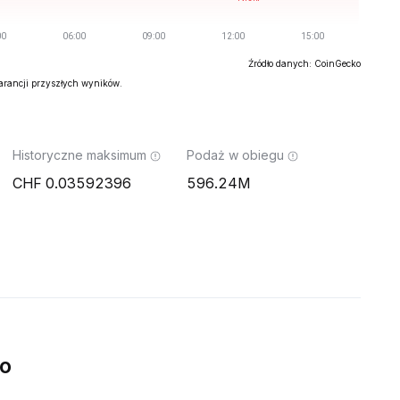
Źródło danych: CoinGecko
warancji przyszłych wyników.
Historyczne maksimum
Podaż w obiegu
0.03592396
596.24M
o