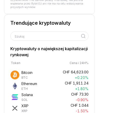
użytkowników i nie stanowi porady finansowej. Nie jest ona
wspierana przez Bybit EU ani nie ma na celu wskazywania
przyszłych wyników.
Trendujące kryptowaluty
Szukaj
Kryptowaluty o największej kapitalizacji
rynkowej
Token
Cena i 24H%
CHF
64,623.00
Bitcoin
+0.20%
BTC
CHF
1,911.24
Ethereum
+1.80%
ETH
CHF
73.30
Solana
-0.90%
SOL
CHF
1.044
XRP
-1.50%
XRP