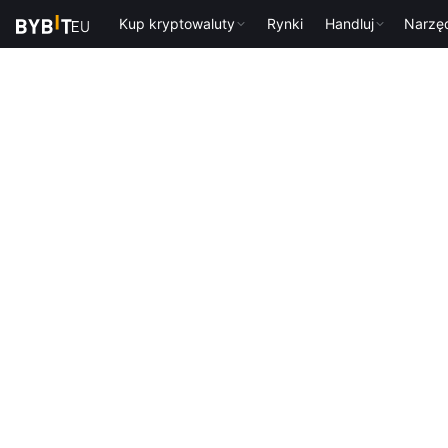
Kup kryptowaluty
Rynki
Handluj
Narzę