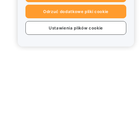
Odrzuć dodatkowe pliki cookie
Ustawienia plików cookie
Informacje prawne
Polityka dotycząca konfliktu
interesów
Podsumowanie polityki
powiernictwa i zarządzania
Informacje ESG
Biuletyny informacyjne
kryptoaktywów