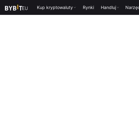
Kup kryptowaluty
Rynki
Handluj
Narzę