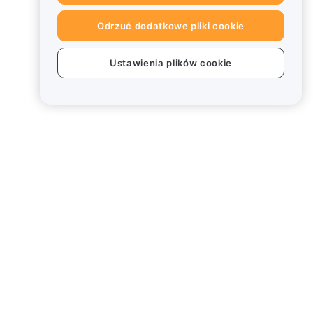
Odrzuć dodatkowe pliki cookie
Ustawienia plików cookie
Informacje prawne
Polityka dotycząca konfliktu
interesów
Podsumowanie polityki
powiernictwa i zarządzania
Informacje ESG
Biuletyny informacyjne
kryptoaktywów