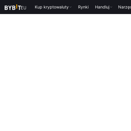
Kup kryptowaluty
Rynki
Handluj
Narzę