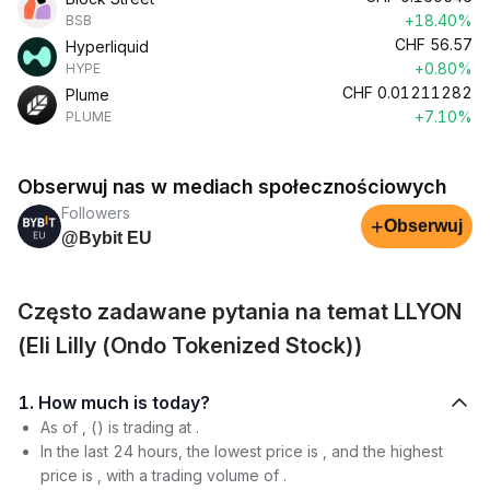
+18.40%
BSB
CHF
56.57
Hyperliquid
+0.80%
HYPE
CHF
0.01211282
Plume
+7.10%
PLUME
Obserwuj nas w mediach społecznościowych
Followers
+
Obserwuj
@Bybit EU
Często zadawane pytania na temat LLYON
(Eli Lilly (Ondo Tokenized Stock))
1. How much is today?
As of , () is trading at .
In the last 24 hours, the lowest price is , and the highest
price is , with a trading volume of .