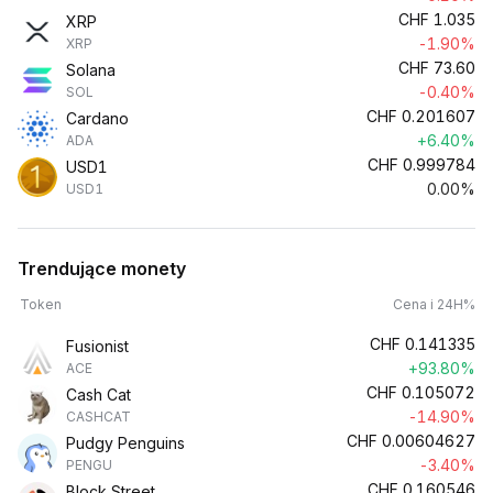
CHF
1.035
XRP
-1.90%
XRP
CHF
73.60
Solana
-0.40%
SOL
CHF
0.201607
Cardano
+6.40%
ADA
CHF
0.999784
USD1
0.00%
USD1
Trendujące monety
Token
Cena i 24H%
CHF
0.141335
Fusionist
+93.80%
ACE
CHF
0.105072
Cash Cat
-14.90%
CASHCAT
CHF
0.00604627
Pudgy Penguins
-3.40%
PENGU
CHF
0.160546
Block Street