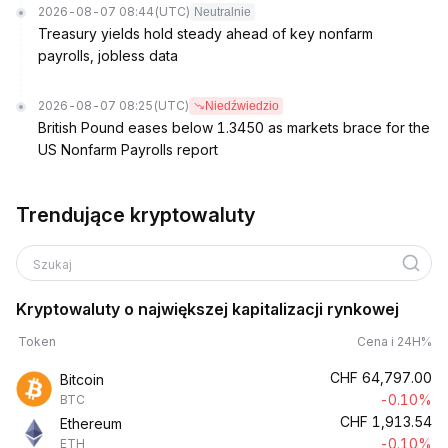
2026-08-07 08:44
(UTC)
Neutralnie
Treasury yields hold steady ahead of key nonfarm
payrolls, jobless data
2026-08-07 08:25
(UTC)
Niedźwiedzio
British Pound eases below 1.3450 as markets brace for the
US Nonfarm Payrolls report
Trendujące kryptowaluty
Szukaj
Kryptowaluty o największej kapitalizacji rynkowej
Token
Cena i 24H%
CHF
64,797.00
Bitcoin
-0.10%
BTC
CHF
1,913.54
Ethereum
-0.10%
ETH