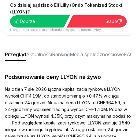
Co dzisiaj sądzisz o Eli Lilly (Ondo Tokenized Stock)
(LLYON)?
Dobrze
Słabo
Uwaga: Informacje te mają charakter wyłącznie informacyjny.
Przegląd
Aktualności
Ranking
Media społecznościowe
FAQ
Podsumowanie ceny LLYON na żywo
Na dzień 7 sie 2026 łączna kapitalizacja rynkowa LLYON
wynosi CHF4.19M, co stanowi zmianę o +0.47% w ciągu
ostatnich 24 godzin. Aktualna cena LLYON to CHF964.59, a
24-godzinny wolumen tradingu wynosi CHF1.10M. Podaż w
obiegu LLYON wynosi 4.35K, przy czym maksymalna podaż to
--. Pod względem kapitalizacji rynkowej LLYON zajmuje 1540
miejsce w rankingu kryptowalut. W ciągu ostatnich 24 godzin
najwyższy kurs LLYON wyniósł CHF985.24, a najniższy