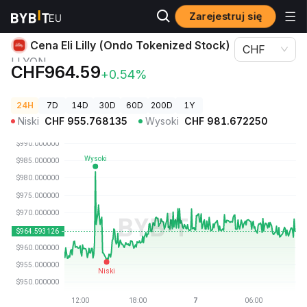
Zarejestruj się
Ceny kryptowalut
Cena Eli Lilly (Ondo Tokenized Stock) LLYON
Cena Eli Lilly (Ondo Tokenized Stock)
CHF
LLYON
CHF964.59
+0.54%
24H
7D
14D
30D
60D
200D
1Y
Niski
CHF
955.768135
Wysoki
CHF
981.672250