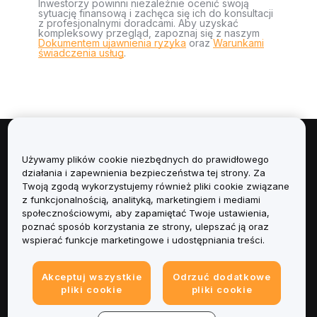
Inwestorzy powinni niezależnie ocenić swoją
sytuację finansową i zachęca się ich do konsultacji
z profesjonalnymi doradcami. Aby uzyskać
kompleksowy przegląd, zapoznaj się z naszym
Dokumentem ujawnienia ryzyka
oraz
Warunkami
świadczenia usług
.
Informacje
Używamy plików cookie niezbędnych do prawidłowego
działania i zapewnienia bezpieczeństwa tej strony. Za
Usługi
Twoją zgodą wykorzystujemy również pliki cookie związane
z funkcjonalnością, analityką, marketingiem i mediami
społecznościowymi, aby zapamiętać Twoje ustawienia,
Obsługa Klienta
poznać sposób korzystania ze strony, ulepszać ją oraz
wspierać funkcje marketingowe i udostępniania treści.
Produkty
Akceptuj wszystkie
Odrzuć dodatkowe
Informacje prawne
pliki cookie
pliki cookie