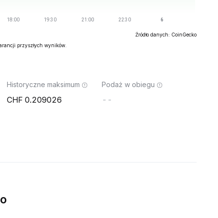
Źródło danych: CoinGecko
warancji przyszłych wyników.
Historyczne maksimum
Podaż w obiegu
0.209026
--
wo