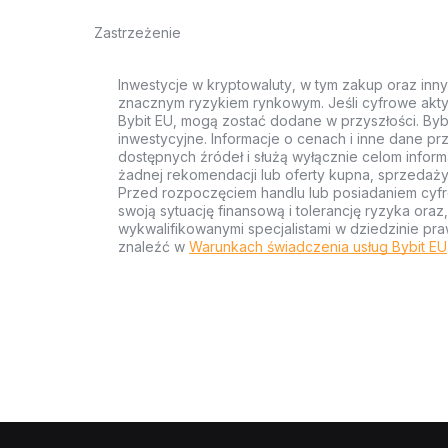
Zastrzeżenie
Inwestycje w kryptowaluty, w tym zakup oraz inn
znacznym ryzykiem rynkowym. Jeśli cyfrowe akty
Bybit EU, mogą zostać dodane w przyszłości. Byb
inwestycyjne. Informacje o cenach i inne dane p
dostępnych źródeł i służą wyłącznie celom inform
żadnej rekomendacji lub oferty kupna, sprzedaży
Przed rozpoczęciem handlu lub posiadaniem cyf
swoją sytuację finansową i tolerancję ryzyka ora
wykwalifikowanymi specjalistami w dziedzinie pra
znaleźć w
Warunkach świadczenia usług Bybit EU