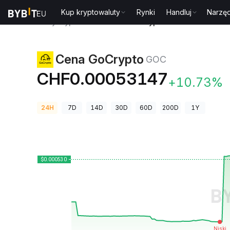
Kup kryptowaluty
Rynki
Handluj
Narzęd
Ceny kryptowalut
Cena GoCrypto GOC
Cena GoCrypto
GOC
CHF0.00053147
+10.73%
24H
7D
14D
30D
60D
200D
1Y