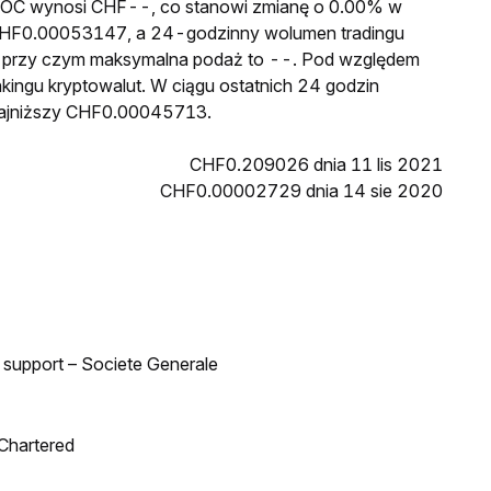
a GOC wynosi CHF--, co stanowi zmianę o 0.00% w
o CHF0.00053147, a 24-godzinny wolumen tradingu
 przy czym maksymalna podaż to --. Pod względem
nkingu kryptowalut. W ciągu ostatnich 24 godzin
najniższy CHF0.00045713.
CHF0.209026 dnia 11 lis 2021
CHF0.00002729 dnia 14 sie 2020
d support – Societe Generale
 Chartered