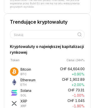
użytkowników i nie stanowi porady finansowej. Nie jest ona
wspierana przez Bybit EU ani nie ma na celu wskazywania
przyszłych wyników.
Trendujące kryptowaluty
Szukaj
Kryptowaluty o największej kapitalizacji
rynkowej
Token
Cena i 24H%
CHF
64,604.00
Bitcoin
+0.90%
BTC
CHF
1,902.89
Ethereum
+2.00%
ETH
CHF
73.31
Solana
-1.00%
SOL
CHF
1.045
XRP
-1.90%
XRP