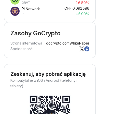
-16.80%
GRVT
CHF
0.091586
Pi Network
+5.90%
PI
Zasoby GoCrypto
Strona internetowa
gocrypto.com
WhitePaper
Społeczność
Zeskanuj, aby pobrać aplikację
Kompatybilne z iOS i Android (telefony i
tablety)