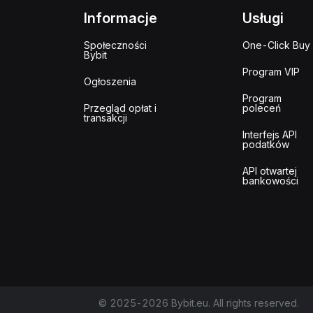
Informacje
Usługi
Społeczności
One-Click Buy
Bybit
Program VIP
Ogłoszenia
Program
Przegląd opłat i
poleceń
transakcji
Interfejs API
podatków
API otwartej
bankowości
© 2025-2026 Bybit.eu. All rights reserved.