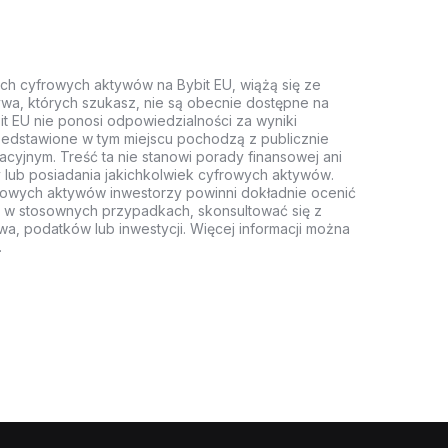
ych cyfrowych aktywów na Bybit EU, wiążą się ze
wa, których szukasz, nie są obecnie dostępne na
it EU nie ponosi odpowiedzialności za wyniki
rzedstawione w tym miejscu pochodzą z publicznie
acyjnym. Treść ta nie stanowi porady finansowej ani
 lub posiadania jakichkolwiek cyfrowych aktywów.
rowych aktywów inwestorzy powinni dokładnie ocenić
z, w stosownych przypadkach, skonsultować się z
wa, podatków lub inwestycji. Więcej informacji można
.