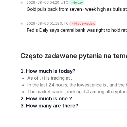
2026-08-06 04:20
(UTC)
byczy
Gold pulls back from seven-week high as bulls s
2026-08-06 01:18
(UTC)
Niedźwiedzio
Fed's Daly says central bank was right to hold ra
Często zadawane pytania na tem
1. How much is today?
As of , () is trading at .
In the last 24 hours, the lowest price is , and the 
The market cap is , ranking it # among all cryptoc
2. How much is one ?
3. How many are there?