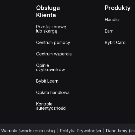
Obsługa
Produkty
Klienta
Handluj
Prześlij sprawę
lub skargę
Earn
Centrum pomocy
Bybit Card
Centrum wsparcia
Opinie
użytkowników
Bybit Learn
Opłata handlowa
Kontrola
autentyczności
Warunki świadczenia usług
|
Polityka Prywatności
|
Dane firmy (I