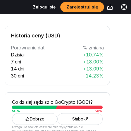
Zarejestruj się
Zaloguj się
Historia ceny (USD)
Porównanie dat
% zmiana
Dzisiaj
+10.74%
7 dni
+18.00%
14 dni
+13.09%
30 dni
+14.23%
Co dzisiaj sądzisz o GoCrypto (GOC)?
50
%
50
%
Dobrze
Słabo
Uwaga: Ta ankieta odzwierciedla wyłącznie opinie