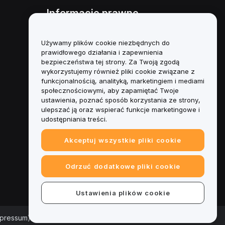
Informacje prawne
Polityka dotycząca konfliktu
interesów
Używamy plików cookie niezbędnych do
prawidłowego działania i zapewnienia
Podsumowanie polityki
bezpieczeństwa tej strony. Za Twoją zgodą
powiernictwa i zarządzania
wykorzystujemy również pliki cookie związane z
funkcjonalnością, analityką, marketingiem i mediami
Informacje ESG
społecznościowymi, aby zapamiętać Twoje
ustawienia, poznać sposób korzystania ze strony,
Biuletyny informacyjne
ulepszać ją oraz wspierać funkcje marketingowe i
kryptoaktywów
udostępniania treści.
Akceptuj wszystkie pliki cookie
Odrzuć dodatkowe pliki cookie
Ustawienia plików cookie
mpressum)
|
Centrum preferencji plików cookie