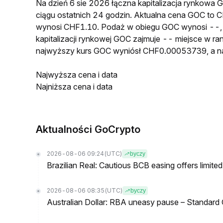
Na dzień 6 sie 2026 łączna kapitalizacja rynkow
ciągu ostatnich 24 godzin. Aktualna cena GOC t
wynosi CHF1.10. Podaż w obiegu GOC wynosi --,
kapitalizacji rynkowej GOC zajmuje -- miejsce w ra
najwyższy kurs GOC wyniósł CHF0.00053739, a 
Najwyższa cena i data
Najniższa cena i data
Aktualności GoCrypto
2026-08-06 09:24
(UTC)
byczy
Brazilian Real: Cautious BCB easing offers limite
2026-08-06 08:35
(UTC)
byczy
Australian Dollar: RBA uneasy pause – Standard