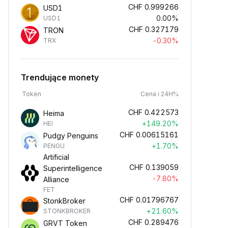
CHF
0.999266
USD1
0.00%
USD1
CHF
0.327179
TRON
-0.30%
TRX
Trendujące monety
Token
Cena i 24H%
CHF
0.422573
Heima
+149.20%
HEI
CHF
0.00615161
Pudgy Penguins
+1.70%
PENGU
Artificial
CHF
0.139059
Superintelligence
-7.80%
Alliance
FET
CHF
0.01796767
StonkBroker
+21.60%
STONKBROKER
CHF
0.289476
GRVT Token