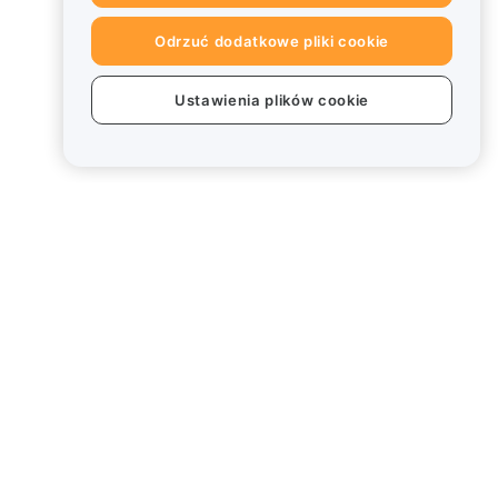
Odrzuć dodatkowe pliki cookie
Ustawienia plików cookie
Informacje prawne
Polityka dotycząca konfliktu
interesów
Podsumowanie polityki
powiernictwa i zarządzania
Informacje ESG
Biuletyny informacyjne
kryptoaktywów