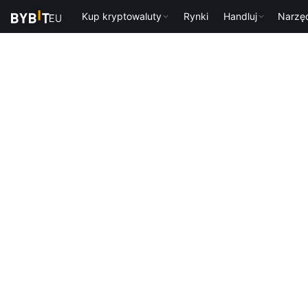
Kup kryptowaluty
Rynki
Handluj
Narzę