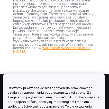
Bybit EU nie ponosi odpowiedzialności za wyniki
inwestycyjne. Informacje o cenach i inne dane
przedstawione w tym miejscu pochodzą z
publicznie dostępnych źródeł i służą wyłącznie
celom informacyjnym. Treść ta nie stanowi porady
finansowej ani żadnej rekomendacji lub oferty
kupna, sprzedaży lub posiadania jakichkolwiek
cyfrowych aktywów. Przed rozpoczęciem handlu
lub posiadaniem cyfrowych aktywów inwestorzy
powinni dokładnie ocenić swoją sytuację
finansową i tolerancję ryzyka oraz, w stosownych
przypadkach, skonsultować się z
wykwalifikowanymi specjalistami w dziedzinie
prawa, podatków lub inwestycji. Więcej informacji
można znaleźć w
Warunkach świadczenia usług
Bybit EU
.
Informacje
Używamy plików cookie niezbędnych do prawidłowego
działania i zapewnienia bezpieczeństwa tej strony. Za
Usługi
Twoją zgodą wykorzystujemy również pliki cookie związane
z funkcjonalnością, analityką, marketingiem i mediami
społecznościowymi, aby zapamiętać Twoje ustawienia,
Obsługa Klienta