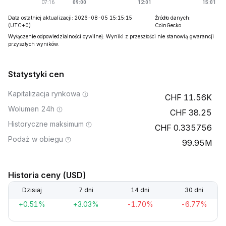
Data ostatniej aktualizacji: 2026-08-05 15:15:15
Źródło danych:
(UTC+0)
CoinGecko
Wyłączenie odpowiedzialności cywilnej: Wyniki z przeszłości nie stanowią gwarancji
przyszłych wyników.
Statystyki cen
Kapitalizacja rynkowa
11.56K
Wolumen 24h
38.25
Historyczne maksimum
0.335756
Podaż w obiegu
99.95M
Historia ceny (USD)
Dzisiaj
7 dni
14 dni
30 dni
+0.51%
+3.03%
-1.70%
-6.77%