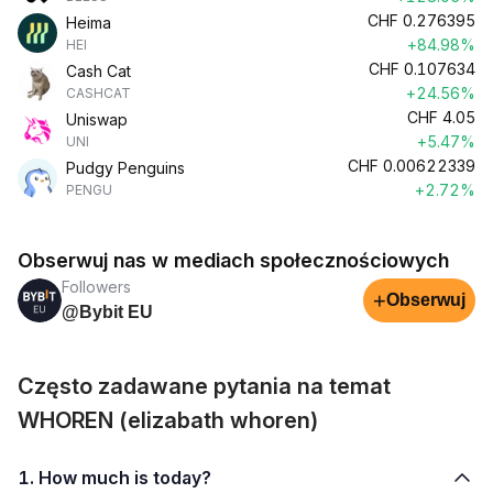
CHF
0.276395
Heima
+84.98%
HEI
CHF
0.107634
Cash Cat
+24.56%
CASHCAT
CHF
4.05
Uniswap
+5.47%
UNI
CHF
0.00622339
Pudgy Penguins
+2.72%
PENGU
Obserwuj nas w mediach społecznościowych
Followers
+
Obserwuj
@Bybit EU
Często zadawane pytania na temat
WHOREN (elizabath whoren)
1. How much is today?