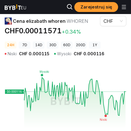
Zarejestruj się
Ceny kryptowalut
Cena elizabath whoren WHOREN
Cena elizabath whoren
WHOREN
CHF
CHF0.00011571
+0.34%
24H
7D
14D
30D
60D
200D
1Y
Niski
CHF
0.000115
Wysoki
CHF
0.000116