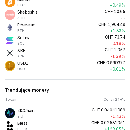
+0.49%
BTC
CHF
10.65
Sheboshis
--
SHEB
CHF
1,904.49
Ethereum
+1.83%
ETH
CHF
73.74
Solana
-0.19%
SOL
CHF
1.057
XRP
-1.28%
XRP
CHF
0.999377
USD1
+0.01%
USD1
Trendujące monety
Token
Cena i 24H%
CHF
0.04041089
ZIGChain
-0.43%
ZIG
CHF
0.02581051
Bless
+128.05%
BLESS