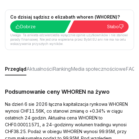
Co dzisiaj sądzisz o elizabath whoren (WHOREN)?
Dobrze
Słabo
Uwaga: Ta ankieta odzwierciedla wyłącznie opinie użytkowników i nie stanowi
porady finansowej. Nie jest ona wspierana przez Bybit EU ani nie ma na celu
wskazywania przyszłych wyników.
Przegląd
Aktualności
Ranking
Media społecznościowe
FAQ
Podsumowanie ceny WHOREN na żywo
Na dzień 6 sie 2026 łączna kapitalizacja rynkowa WHOREN
wynosi CHF11.56K, co stanowi zmianę o +0.34% w ciągu
ostatnich 24 godzin. Aktualna cena WHOREN to
CHF0.00011571, a 24-godzinny wolumen tradingu wynosi
CHF38.25. Podaż w obiegu WHOREN wynosi 99.95M, przy
czym maksymalna podaż to 99.95M. Pod względem