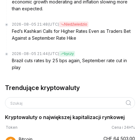
economic growth moderating and inflation slowing more
than expected.
2026-08-05 21:48
(UTC)
Niedźwiedzio
Fed’s Kashkari Calls for Higher Rates Even as Traders Bet
Against a September Rate Hike
2026-08-05 21:44
(UTC)
byczy
Brazil cuts rates by 25 bps again, September rate cut in
play
Trendujące kryptowaluty
Szukaj
Kryptowaluty o największej kapitalizacji rynkowej
Token
Cena i 24H%
CHF
64,503.00
Bitcoin