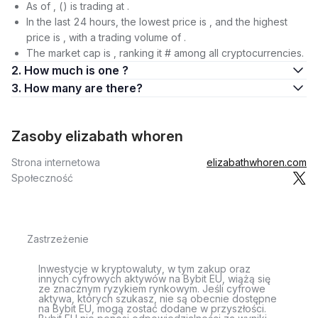
As of , () is trading at .
In the last 24 hours, the lowest price is , and the highest
price is , with a trading volume of .
The market cap is , ranking it # among all cryptocurrencies.
2. How much is one ?
3. How many are there?
Zasoby elizabath whoren
Strona internetowa
elizabathwhoren.com
Społeczność
Zastrzeżenie
Inwestycje w kryptowaluty, w tym zakup oraz
innych cyfrowych aktywów na Bybit EU, wiążą się
ze znacznym ryzykiem rynkowym. Jeśli cyfrowe
aktywa, których szukasz, nie są obecnie dostępne
na Bybit EU, mogą zostać dodane w przyszłości.