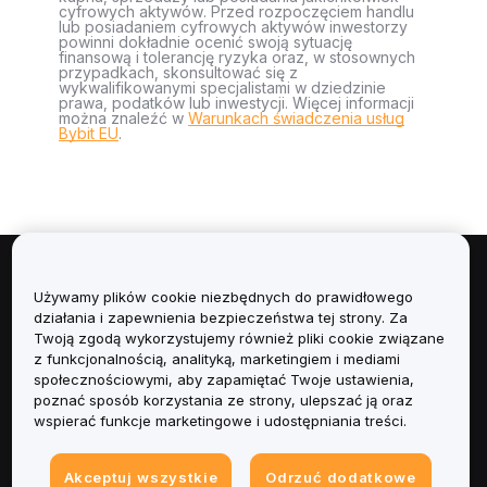
cyfrowych aktywów. Przed rozpoczęciem handlu
lub posiadaniem cyfrowych aktywów inwestorzy
powinni dokładnie ocenić swoją sytuację
finansową i tolerancję ryzyka oraz, w stosownych
przypadkach, skonsultować się z
wykwalifikowanymi specjalistami w dziedzinie
prawa, podatków lub inwestycji. Więcej informacji
można znaleźć w
Warunkach świadczenia usług
Bybit EU
.
Informacje
Używamy plików cookie niezbędnych do prawidłowego
działania i zapewnienia bezpieczeństwa tej strony. Za
Usługi
Twoją zgodą wykorzystujemy również pliki cookie związane
z funkcjonalnością, analityką, marketingiem i mediami
społecznościowymi, aby zapamiętać Twoje ustawienia,
Obsługa Klienta
poznać sposób korzystania ze strony, ulepszać ją oraz
wspierać funkcje marketingowe i udostępniania treści.
Produkty
Akceptuj wszystkie
Odrzuć dodatkowe