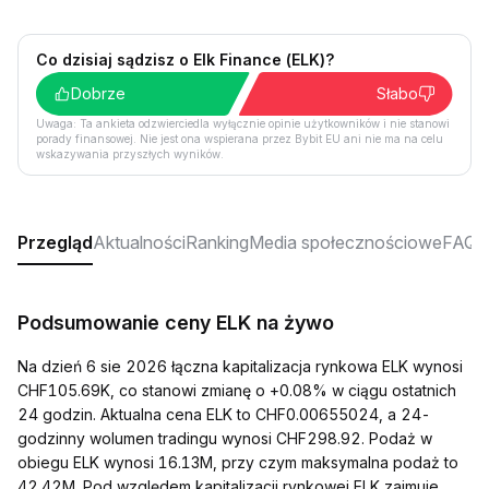
Co dzisiaj sądzisz o Elk Finance (ELK)?
Dobrze
Słabo
Uwaga: Ta ankieta odzwierciedla wyłącznie opinie użytkowników i nie stanowi
porady finansowej. Nie jest ona wspierana przez Bybit EU ani nie ma na celu
wskazywania przyszłych wyników.
Przegląd
Aktualności
Ranking
Media społecznościowe
FAQ
Podsumowanie ceny ELK na żywo
Na dzień 6 sie 2026 łączna kapitalizacja rynkowa ELK wynosi
CHF105.69K, co stanowi zmianę o +0.08% w ciągu ostatnich
24 godzin. Aktualna cena ELK to CHF0.00655024, a 24-
godzinny wolumen tradingu wynosi CHF298.92. Podaż w
obiegu ELK wynosi 16.13M, przy czym maksymalna podaż to
42.42M. Pod względem kapitalizacji rynkowej ELK zajmuje