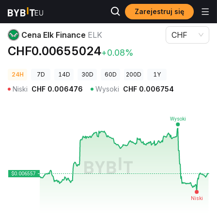
Zarejestruj się
Ceny kryptowalut
Cena Elk Finance ELK
Cena Elk Finance
ELK
CHF
CHF0.00655024
+0.08%
24H
7D
14D
30D
60D
200D
1Y
Niski
CHF
0.006476
Wysoki
CHF
0.006754