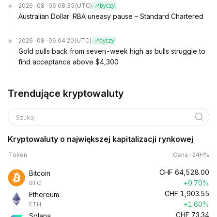
2026-08-06 08:35
(UTC)
byczy
Australian Dollar: RBA uneasy pause – Standard Chartered
2026-08-06 04:20
(UTC)
byczy
Gold pulls back from seven-week high as bulls struggle to
find acceptance above $4,300
Trendujące kryptowaluty
Szukaj
Kryptowaluty o największej kapitalizacji rynkowej
Token
Cena i 24H%
CHF
64,528.00
Bitcoin
+0.70%
BTC
CHF
1,903.55
Ethereum
+1.60%
ETH
CHF
73.34
Solana