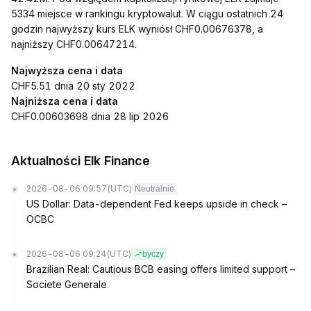
5334 miejsce w rankingu kryptowalut. W ciągu ostatnich 24
godzin najwyższy kurs ELK wyniósł CHF0.00676378, a
najniższy CHF0.00647214.
Najwyższa cena i data
CHF5.51 dnia 20 sty 2022
Najniższa cena i data
CHF0.00603698 dnia 28 lip 2026
Aktualności Elk Finance
2026-08-06 09:57
(UTC)
Neutralnie
US Dollar: Data-dependent Fed keeps upside in check –
OCBC
2026-08-06 09:24
(UTC)
byczy
Brazilian Real: Cautious BCB easing offers limited support –
Societe Generale