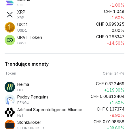
-1.00%
SOL
CHF
1.048
XRP
-1.60%
XRP
CHF
0.999325
USD1
0.00%
USD1
CHF
0.285347
GRVT Token
-14.50%
GRVT
Trendujące monety
Token
Cena i 24H%
CHF
0.322469
Heima
+119.30%
HEI
CHF
0.00612404
Pudgy Penguins
+1.50%
PENGU
CHF
0.137374
Artificial Superintelligence Alliance
-9.90%
FET
CHF
0.0198888
StonkBroker
+38.80%
STONKBROKER