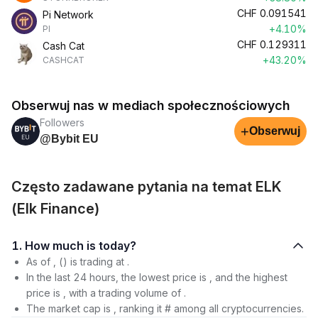
CHF
0.091541
Pi Network
+4.10%
PI
CHF
0.129311
Cash Cat
+43.20%
CASHCAT
Obserwuj nas w mediach społecznościowych
Followers
+
Obserwuj
@Bybit EU
Często zadawane pytania na temat ELK
(Elk Finance)
1. How much is today?
As of , () is trading at .
In the last 24 hours, the lowest price is , and the highest
price is , with a trading volume of .
The market cap is , ranking it # among all cryptocurrencies.