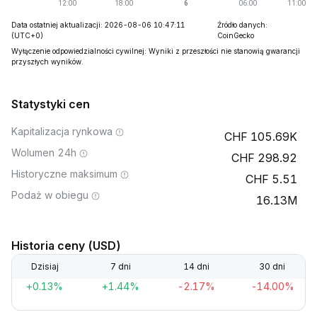
Data ostatniej aktualizacji: 2026-08-06 10:47:11
Źródło danych:
(UTC+0)
CoinGecko
Wyłączenie odpowiedzialności cywilnej: Wyniki z przeszłości nie stanowią gwarancji
przyszłych wyników.
Statystyki cen
Kapitalizacja rynkowa
105.69K
Wolumen 24h
298.92
Historyczne maksimum
5.51
Podaż w obiegu
16.13M
Historia ceny (USD)
Dzisiaj
7 dni
14 dni
30 dni
+0.13%
+1.44%
-2.17%
-14.00%