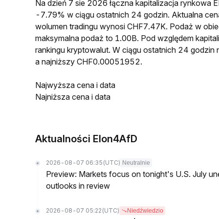
Na dzień 7 sie 2026 łączna kapitalizacja rynko
-7.79% w ciągu ostatnich 24 godzin. Aktualna 
wolumen tradingu wynosi CHF7.47K. Podaż w ob
maksymalna podaż to 1.00B. Pod względem kapital
rankingu kryptowalut. W ciągu ostatnich 24 god
a najniższy CHF0.00051952.
Najwyższa cena i data
Najniższa cena i data
Aktualności Elon4AfD
2026-08-07 06:35
(UTC)
Neutralnie
Preview: Markets focus on tonight's U.S. July un
outlooks in review
2026-08-07 05:22
(UTC)
Niedźwiedzio