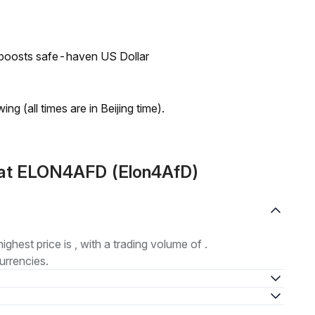
 boosts safe-haven US Dollar
ng (all times are in Beijing time).
mat ELON4AFD (Elon4AfD)
highest price is , with a trading volume of .
urrencies.