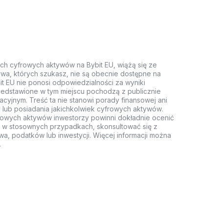
ych cyfrowych aktywów na Bybit EU, wiążą się ze
wa, których szukasz, nie są obecnie dostępne na
it EU nie ponosi odpowiedzialności za wyniki
rzedstawione w tym miejscu pochodzą z publicznie
acyjnym. Treść ta nie stanowi porady finansowej ani
 lub posiadania jakichkolwiek cyfrowych aktywów.
rowych aktywów inwestorzy powinni dokładnie ocenić
z, w stosownych przypadkach, skonsultować się z
wa, podatków lub inwestycji. Więcej informacji można
.