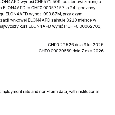
wa ELON4AFD wynosi CHF571.50K, co stanowi zmianę o
cena ELON4AFD to CHF0.00057157, a 24-godzinny
iegu ELON4AFD wynosi 999.87M, przy czym
izacji rynkowej ELON4AFD zajmuje 3210 miejsce w
zin najwyższy kurs ELON4AFD wyniósł CHF0.00062701,
CHF0.22526 dnia 3 lut 2025
CHF0.00029669 dnia 7 cze 2026
employment rate and non-farm data, with institutional