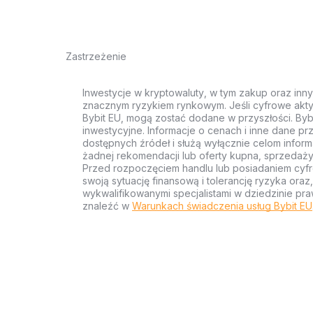
Zastrzeżenie
Inwestycje w kryptowaluty, w tym zakup oraz inn
znacznym ryzykiem rynkowym. Jeśli cyfrowe akty
Bybit EU, mogą zostać dodane w przyszłości. Byb
inwestycyjne. Informacje o cenach i inne dane p
dostępnych źródeł i służą wyłącznie celom inform
żadnej rekomendacji lub oferty kupna, sprzedaży
Przed rozpoczęciem handlu lub posiadaniem cyf
swoją sytuację finansową i tolerancję ryzyka ora
wykwalifikowanymi specjalistami w dziedzinie pra
znaleźć w
Warunkach świadczenia usług Bybit EU