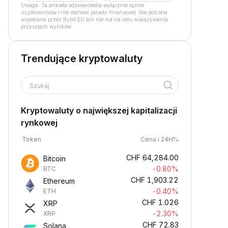
Uwaga: Ta ankieta odzwierciedla wyłącznie opinie
użytkowników i nie stanowi porady finansowej. Nie jest ona
wspierana przez Bybit EU ani nie ma na celu wskazywania
przyszłych wyników.
Trendujące kryptowaluty
Szukaj
Kryptowaluty o największej kapitalizacji
rynkowej
Token
Cena i 24H%
CHF
64,284.00
Bitcoin
-0.80%
BTC
CHF
1,903.22
Ethereum
-0.40%
ETH
CHF
1.026
XRP
-2.30%
XRP
CHF
72.83
Solana