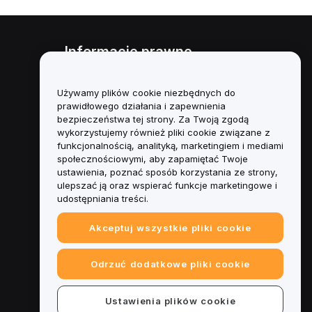
Informacje prawne
Polityka dotycząca konfliktu
interesów
Używamy plików cookie niezbędnych do
prawidłowego działania i zapewnienia
Podsumowanie polityki
bezpieczeństwa tej strony. Za Twoją zgodą
powiernictwa i zarządzania
wykorzystujemy również pliki cookie związane z
funkcjonalnością, analityką, marketingiem i mediami
Informacje ESG
społecznościowymi, aby zapamiętać Twoje
ustawienia, poznać sposób korzystania ze strony,
Biuletyny informacyjne
ulepszać ją oraz wspierać funkcje marketingowe i
kryptoaktywów
udostępniania treści.
Akceptuj wszystkie pliki cookie
Odrzuć dodatkowe pliki cookie
Ustawienia plików cookie