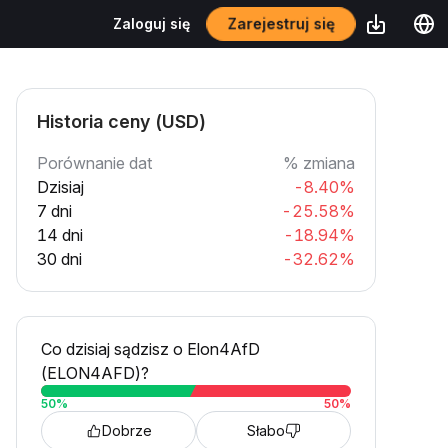
Zarejestruj się
Zaloguj się
Historia ceny (USD)
Porównanie dat
% zmiana
Dzisiaj
-8.40%
7 dni
-25.58%
14 dni
-18.94%
30 dni
-32.62%
Co dzisiaj sądzisz o Elon4AfD
(ELON4AFD)?
50
%
50
%
Dobrze
Słabo