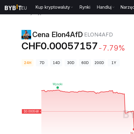
Kup kryptowaluty
Rynki
Handluj
Narzęd
Ceny kryptowalut
Cena Elon4AfD ELON4AFD
Cena Elon4AfD
ELON4AFD
CHF0.00057157
-7.79%
24H
7D
14D
30D
60D
200D
1Y