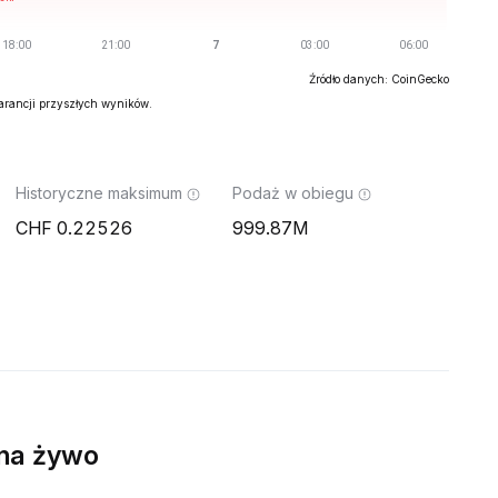
Źródło danych: CoinGecko
warancji przyszłych wyników.
Historyczne maksimum
Podaż w obiegu
0.22526
999.87M
na żywo