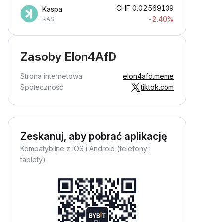
CHF
0.02569139
Kaspa
-2.40%
KAS
Zasoby Elon4AfD
Strona internetowa
elon4afd.meme
Społeczność
tiktok.com
Zeskanuj, aby pobrać aplikację
Kompatybilne z iOS i Android (telefony i
tablety)