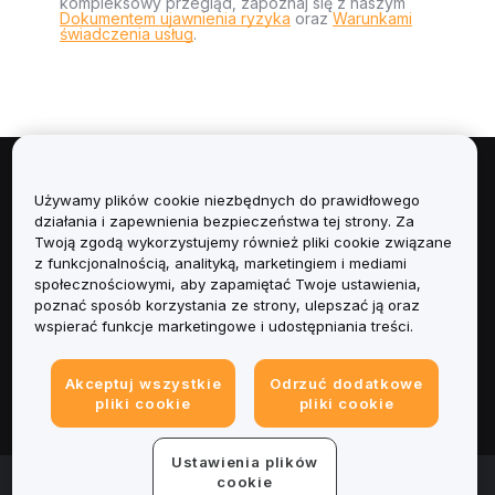
kompleksowy przegląd, zapoznaj się z naszym
Dokumentem ujawnienia ryzyka
oraz
Warunkami
świadczenia usług
.
Informacje
Używamy plików cookie niezbędnych do prawidłowego
działania i zapewnienia bezpieczeństwa tej strony. Za
Usługi
Twoją zgodą wykorzystujemy również pliki cookie związane
z funkcjonalnością, analityką, marketingiem i mediami
społecznościowymi, aby zapamiętać Twoje ustawienia,
Obsługa Klienta
poznać sposób korzystania ze strony, ulepszać ją oraz
wspierać funkcje marketingowe i udostępniania treści.
Produkty
Akceptuj wszystkie
Odrzuć dodatkowe
Informacje prawne
pliki cookie
pliki cookie
Ustawienia plików
© 2025-2026 Bybit.eu. All rights reserved.
cookie