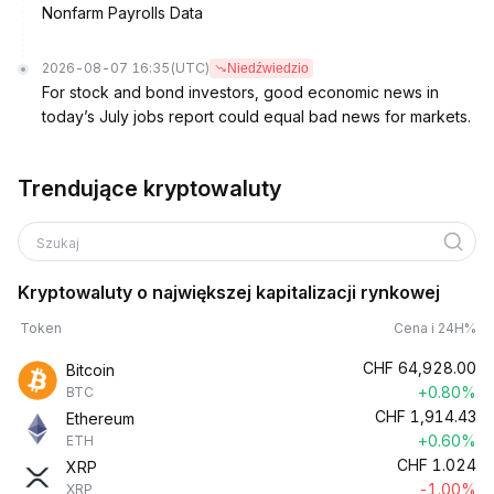
Nonfarm Payrolls Data
2026-08-07 16:35
(UTC)
Niedźwiedzio
For stock and bond investors, good economic news in
today’s July jobs report could equal bad news for markets.
Trendujące kryptowaluty
Szukaj
Kryptowaluty o największej kapitalizacji rynkowej
Token
Cena i 24H%
CHF
64,928.00
Bitcoin
+0.80%
BTC
CHF
1,914.43
Ethereum
+0.60%
ETH
CHF
1.024
XRP
-1.00%
XRP