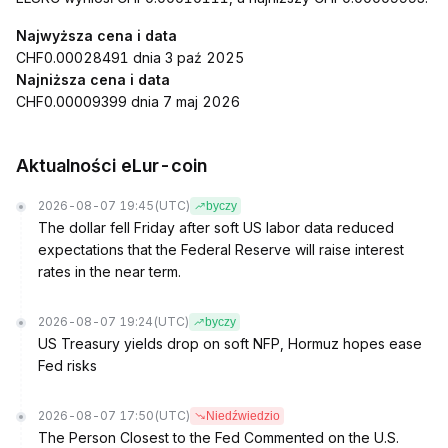
Najwyższa cena i data
CHF0.00028491 dnia 3 paź 2025
Najniższa cena i data
CHF0.00009399 dnia 7 maj 2026
Aktualności eLur-coin
2026-08-07 19:45
(UTC)
byczy
The dollar fell Friday after soft US labor data reduced
expectations that the Federal Reserve will raise interest
rates in the near term.
2026-08-07 19:24
(UTC)
byczy
US Treasury yields drop on soft NFP, Hormuz hopes ease
Fed risks
2026-08-07 17:50
(UTC)
Niedźwiedzio
The Person Closest to the Fed Commented on the U.S.