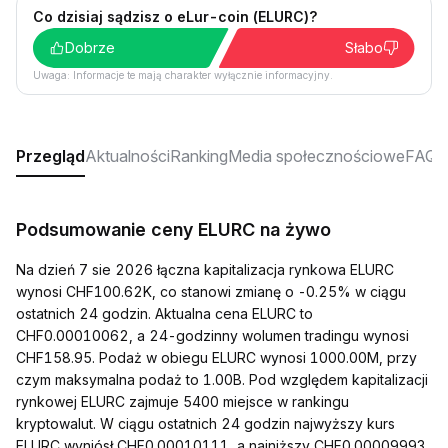
Co dzisiaj sądzisz o eLur-coin (ELURC)?
Dobrze
Słabo
Uwaga: Informacje te mają charakter wyłącznie informacyjny.
Przegląd
Aktualności
Ranking
Media społecznościowe
FAQ
Podsumowanie ceny ELURC na żywo
Na dzień 7 sie 2026 łączna kapitalizacja rynkowa ELURC
wynosi CHF100.62K, co stanowi zmianę o -0.25% w ciągu
ostatnich 24 godzin. Aktualna cena ELURC to
CHF0.00010062, a 24-godzinny wolumen tradingu wynosi
CHF158.95. Podaż w obiegu ELURC wynosi 1000.00M, przy
czym maksymalna podaż to 1.00B. Pod względem kapitalizacji
rynkowej ELURC zajmuje 5400 miejsce w rankingu
kryptowalut. W ciągu ostatnich 24 godzin najwyższy kurs
ELURC wyniósł CHF0.00010111, a najniższy CHF0.00009993.