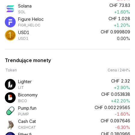
CHF
73.83
Solana
+1.60%
SOL
CHF
1.028
Figure Heloc
+1.20%
FIGR_HELOC
CHF
0.999809
USD1
0.00%
USD1
Trendujące monety
Token
Cena i 24H%
CHF
2.32
Lighter
+2.90%
LIT
CHF
0.053838
Biconomy
+42.20%
BICO
CHF
0.00229565
Pump.fun
-1.60%
PUMP
CHF
0.097646
Cash Cat
-6.30%
CASHCAT
CHF
0.380966
Ether.fi