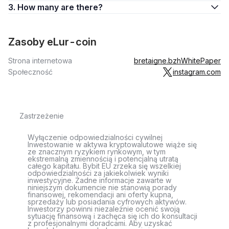
3. How many are there?
Zasoby eLur-coin
Strona internetowa
bretaigne.bzh
WhitePaper
Społeczność
instagram.com
Zastrzeżenie
Wyłączenie odpowiedzialności cywilnej
Inwestowanie w aktywa kryptowalutowe wiąże się
ze znacznym ryzykiem rynkowym, w tym
ekstremalną zmiennością i potencjalną utratą
całego kapitału. Bybit EU zrzeka się wszelkiej
odpowiedzialności za jakiekolwiek wyniki
inwestycyjne. Żadne informacje zawarte w
niniejszym dokumencie nie stanowią porady
finansowej, rekomendacji ani oferty kupna,
sprzedaży lub posiadania cyfrowych aktywów.
Inwestorzy powinni niezależnie ocenić swoją
sytuację finansową i zachęca się ich do konsultacji
z profesjonalnymi doradcami. Aby uzyskać