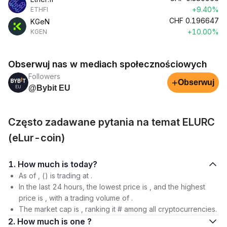
+9.40%
ETHFI
CHF
0.196647
KGeN
+10.00%
KGEN
Obserwuj nas w mediach społecznościowych
Followers
+
Obserwuj
@Bybit EU
Często zadawane pytania na temat ELURC
(eLur-coin)
1. How much is today?
As of , () is trading at .
In the last 24 hours, the lowest price is , and the highest
price is , with a trading volume of .
The market cap is , ranking it # among all cryptocurrencies.
2. How much is one ?