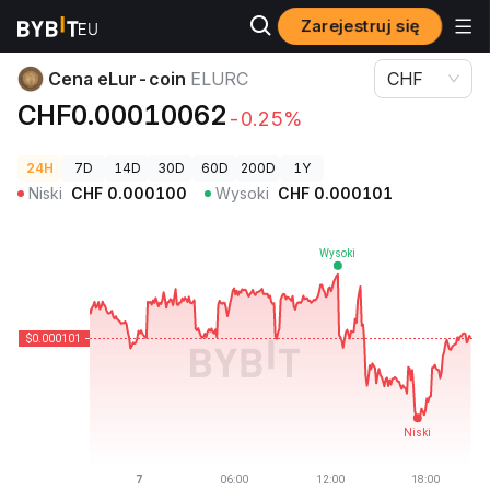
Zarejestruj się
Ceny kryptowalut
Cena eLur-coin ELURC
Cena eLur-coin
ELURC
CHF
CHF0.00010062
-0.25%
24H
7D
14D
30D
60D
200D
1Y
Niski
CHF
0.000100
Wysoki
CHF
0.000101