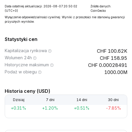
Data ostatniej aktualizacji: 2026-08-07 20:50:02
Źródło danych:
(UTC+0)
CoinGecko
Wyłączenie odpowiedzialności cywilnej: Wyniki z przeszłości nie stanowią gwarancji
przyszłych wyników.
Statystyki cen
Kapitalizacja rynkowa
100.62K
Wolumen 24h
158.95
Historyczne maksimum
0.00028491
Podaż w obiegu
1000.00M
Historia ceny (USD)
Dzisiaj
7 dni
14 dni
30 dni
+0.31%
+1.20%
+0.51%
-7.85%