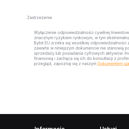
Zastrzeżenie
Wyłączenie odpowiedzialności cywilnej Inwestow
znacznym ryzykiem rynkowym, w tym ekstremalną z
Bybit EU zrzeka się wszelkiej odpowiedzialności 
zawarte w niniejszym dokumencie nie stanowią po
sprzedaży lub posiadania cyfrowych aktywów. Inw
finansową i zachęca się ich do konsultacji z pr
przegląd, zapoznaj się z naszym
Dokumentem uja