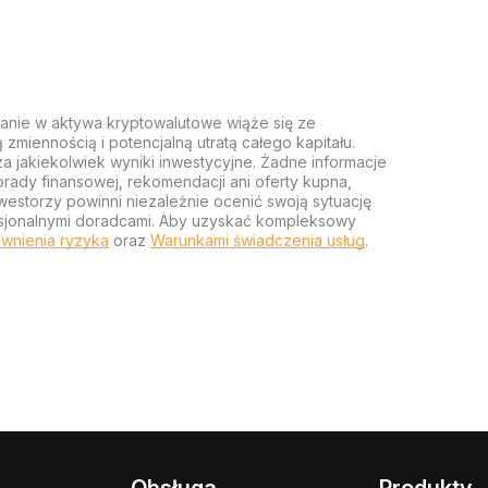
anie w aktywa kryptowalutowe wiąże się ze
miennością i potencjalną utratą całego kapitału.
za jakiekolwiek wyniki inwestycyjne. Żadne informacje
rady finansowej, rekomendacji ani oferty kupna,
estorzy powinni niezależnie ocenić swoją sytuację
ofesjonalnymi doradcami. Aby uzyskać kompleksowy
wnienia ryzyka
oraz
Warunkami świadczenia usług
.