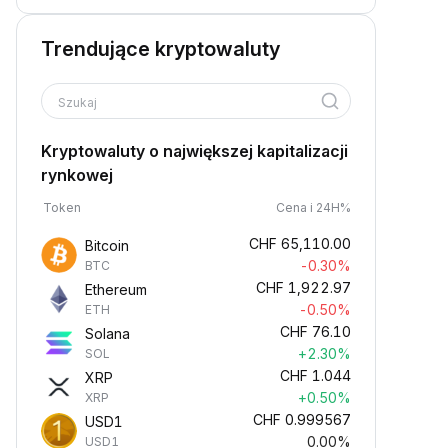
Trendujące kryptowaluty
Szukaj
Kryptowaluty o największej kapitalizacji
rynkowej
Token
Cena i 24H%
CHF
65,110.00
Bitcoin
-0.30%
BTC
CHF
1,922.97
Ethereum
-0.50%
ETH
CHF
76.10
Solana
+2.30%
SOL
CHF
1.044
XRP
+0.50%
XRP
CHF
0.999567
USD1
0.00%
USD1