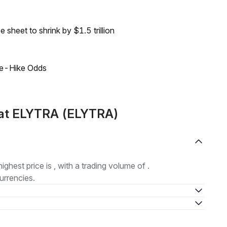
sheet to shrink by $1.5 trillion
ate-Hike Odds
mat ELYTRA (ELYTRA)
highest price is , with a trading volume of .
urrencies.