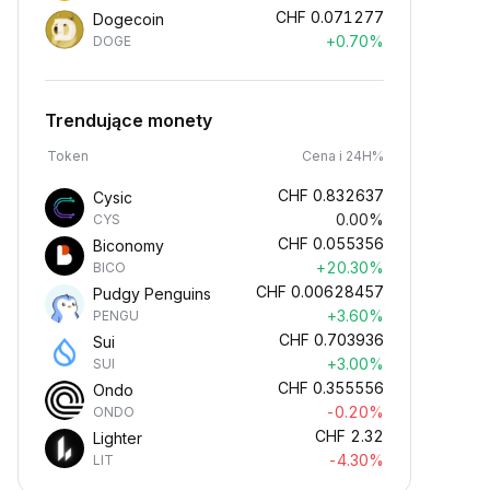
CHF
0.071277
Dogecoin
+0.70%
DOGE
Trendujące monety
Token
Cena i 24H%
CHF
0.832637
Cysic
0.00%
CYS
CHF
0.055356
Biconomy
+20.30%
BICO
CHF
0.00628457
Pudgy Penguins
+3.60%
PENGU
CHF
0.703936
Sui
+3.00%
SUI
CHF
0.355556
Ondo
-0.20%
ONDO
CHF
2.32
Lighter
-4.30%
LIT