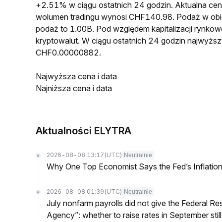
+2.51% w ciągu ostatnich 24 godzin. Aktualna 
wolumen tradingu wynosi CHF140.98. Podaż w ob
podaż to 1.00B. Pod względem kapitalizacji rynko
kryptowalut. W ciągu ostatnich 24 godzin najwyż
CHF0.00000882.
Najwyższa cena i data
Najniższa cena i data
Aktualności ELYTRA
2026-08-08 13:17
(UTC)
Neutralnie
Why One Top Economist Says the Fed’s Inflation
2026-08-08 01:39
(UTC)
Neutralnie
July nonfarm payrolls did not give the Federal 
Agency”: whether to raise rates in September still