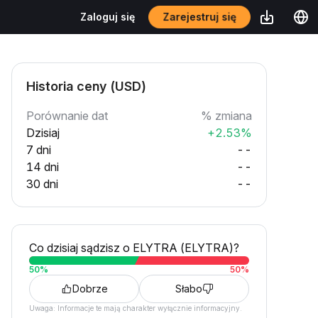
Zarejestruj się
Zaloguj się
Historia ceny (USD)
Porównanie dat
% zmiana
Dzisiaj
+2.53%
7 dni
--
14 dni
--
30 dni
--
Co dzisiaj sądzisz o ELYTRA (ELYTRA)?
50
%
50
%
Dobrze
Słabo
Uwaga: Informacje te mają charakter wyłącznie informacyjny.