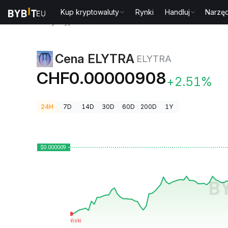
Kup kryptowaluty
Rynki
Handluj
Narzęd
Ceny kryptowalut
Cena ELYTRA ELYTRA
Cena ELYTRA
ELYTRA
CHF0.00000908
+2.51%
24H
7D
14D
30D
60D
200D
1Y