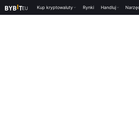
Kup kryptowaluty
Rynki
Handluj
Narzę