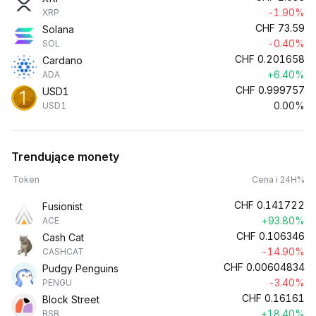
-1.90%
XRP
CHF
73.59
Solana
-0.40%
SOL
CHF
0.201658
Cardano
+6.40%
ADA
CHF
0.999757
USD1
0.00%
USD1
Trendujące monety
Token
Cena i 24H%
CHF
0.141722
Fusionist
+93.80%
ACE
CHF
0.106346
Cash Cat
-14.90%
CASHCAT
CHF
0.00604834
Pudgy Penguins
-3.40%
PENGU
CHF
0.16161
Block Street
+18.40%
BSB