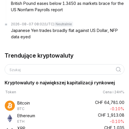
British Pound eases below 1.3450 as markets brace for the
US Nonfarm Payrolls report
2026-08-07 08:02
(UTC)
Neutralnie
Japanese Yen trades broadly flat against US Dollar, NFP
data eyed
Trendujące kryptowaluty
Szukaj
Kryptowaluty o największej kapitalizacji rynkowej
Token
Cena i 24H%
CHF
64,781.00
Bitcoin
-0.10%
BTC
CHF
1,913.08
Ethereum
-0.10%
ETH
CHF
1.035
XRP