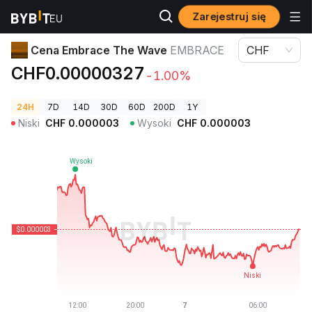
Zarejestruj się
Ceny kryptowalut
Cena Embrace The Wave EMBRACE
Cena Embrace The Wave
EMBRACE
CHF
CHF0.00000327
-1.00%
24H
7D
14D
30D
60D
200D
1Y
Niski
CHF
0.000003
Wysoki
CHF
0.000003