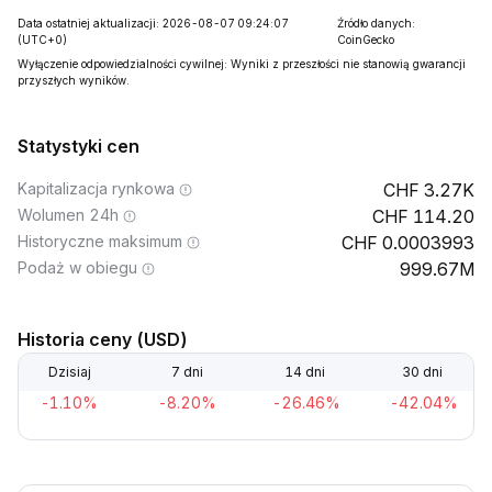
Data ostatniej aktualizacji: 2026-08-07 09:24:07
Źródło danych:
(UTC+0)
CoinGecko
Wyłączenie odpowiedzialności cywilnej: Wyniki z przeszłości nie stanowią gwarancji
przyszłych wyników.
Statystyki cen
Kapitalizacja rynkowa
3.27K
Wolumen 24h
114.20
Historyczne maksimum
0.0003993
Podaż w obiegu
999.67M
Historia ceny (USD)
Dzisiaj
7 dni
14 dni
30 dni
-1.10%
-8.20%
-26.46%
-42.04%