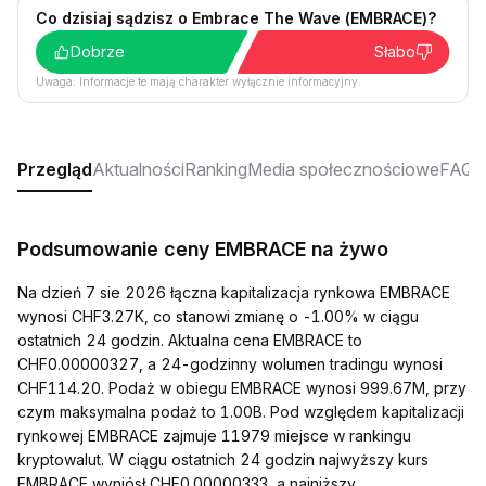
Co dzisiaj sądzisz o Embrace The Wave (EMBRACE)?
Dobrze
Słabo
Uwaga: Informacje te mają charakter wyłącznie informacyjny.
Przegląd
Aktualności
Ranking
Media społecznościowe
FAQ
Podsumowanie ceny EMBRACE na żywo
Na dzień 7 sie 2026 łączna kapitalizacja rynkowa EMBRACE
wynosi CHF3.27K, co stanowi zmianę o -1.00% w ciągu
ostatnich 24 godzin. Aktualna cena EMBRACE to
CHF0.00000327, a 24-godzinny wolumen tradingu wynosi
CHF114.20. Podaż w obiegu EMBRACE wynosi 999.67M, przy
czym maksymalna podaż to 1.00B. Pod względem kapitalizacji
rynkowej EMBRACE zajmuje 11979 miejsce w rankingu
kryptowalut. W ciągu ostatnich 24 godzin najwyższy kurs
EMBRACE wyniósł CHF0.00000333, a najniższy