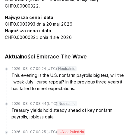
CHF0.00000322.
Najwyższa cena i data
CHF0.0003993 dnia 20 maj 2026
Najniższa cena i data
CHF0.00000321 dnia 4 sie 2026
Aktualności Embrace The Wave
2026-08-07 09:24
(UTC)
Neutralnie
This evening is the U.S. nonfarm payrolls big test; will the
“weak July” curse repeat? In the previous three years it
has failed to meet expectations.
2026-08-07 08:44
(UTC)
Neutralnie
Treasury yields hold steady ahead of key nonfarm
payrolls, jobless data
2026-08-07 08:25
(UTC)
Niedźwiedzio