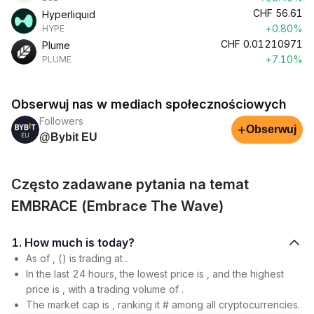
CHF
56.61
Hyperliquid
+0.80%
HYPE
CHF
0.01210971
Plume
+7.10%
PLUME
Obserwuj nas w mediach społecznościowych
Followers
+
Obserwuj
@Bybit EU
Często zadawane pytania na temat
EMBRACE (Embrace The Wave)
1. How much is today?
As of , () is trading at .
In the last 24 hours, the lowest price is , and the highest
price is , with a trading volume of .
The market cap is , ranking it # among all cryptocurrencies.