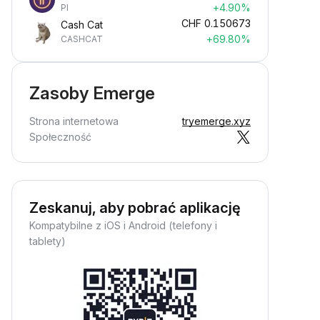
+4.90%
PI
CHF
0.150673
Cash Cat
+69.80%
CASHCAT
Zasoby Emerge
Strona internetowa
tryemerge.xyz
Społeczność
Zeskanuj, aby pobrać aplikację
Kompatybilne z iOS i Android (telefony i
tablety)