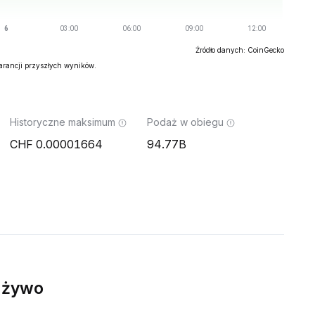
Źródło danych: CoinGecko
warancji przyszłych wyników.
Historyczne maksimum
Podaż w obiegu
0.00001664
94.77B
 żywo