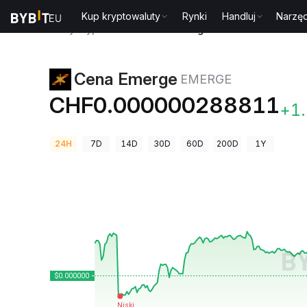
Kup kryptowaluty
Rynki
Handluj
Narzęd
Ceny kryptowalut
Cena Emerge EMERGE
Cena Emerge
EMERGE
CHF0.000000288811
+1
24H
7D
14D
30D
60D
200D
1Y