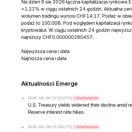
Na dzień 6 sie 2026 łączna kapitalizacja rynkow
+1.21% w ciągu ostatnich 24 godzin. Aktualna 
wolumen tradingu wynosi CHF14.17. Podaż w obi
podaż to 100.00B. Pod względem kapitalizacji ryn
kryptowalut. W ciągu ostatnich 24 godzin najwy
najniższy CHF0.000000280457.
Najwyższa cena i data
Najniższa cena i data
Aktualności Emerge
2026-08-06 12:22
(UTC)
Niedźwiedzio
U.S. Treasury yields widened their decline amid 
Reserve interest rate hikes.
2026-08-06 12:18
(UTC)
Niedźwiedzio