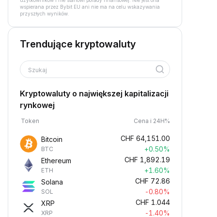
użytkowników i nie stanowi porady finansowej. Nie jest ona
wspierana przez Bybit EU ani nie ma na celu wskazywania
przyszłych wyników.
Trendujące kryptowaluty
Szukaj
Kryptowaluty o największej kapitalizacji
rynkowej
Token
Cena i 24H%
CHF
64,151.00
Bitcoin
+0.50%
BTC
CHF
1,892.19
Ethereum
+1.60%
ETH
CHF
72.86
Solana
-0.80%
SOL
CHF
1.044
XRP
-1.40%
XRP