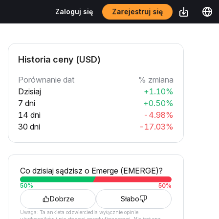
Zarejestruj się
Zaloguj się
Historia ceny (USD)
Porównanie dat
% zmiana
Dzisiaj
+1.10%
7 dni
+0.50%
14 dni
-4.98%
30 dni
-17.03%
Co dzisiaj sądzisz o Emerge (EMERGE)?
50
%
50
%
Dobrze
Słabo
Uwaga: Ta ankieta odzwierciedla wyłącznie opinie