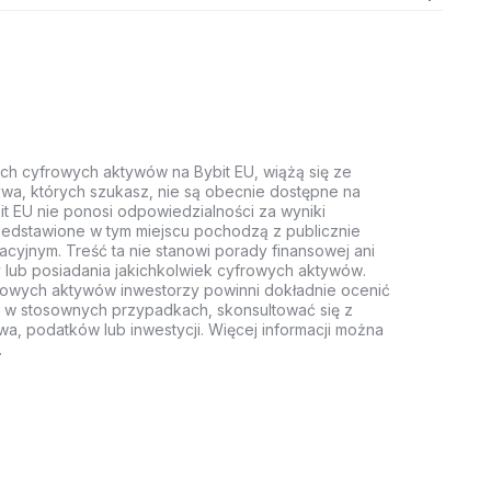
ych cyfrowych aktywów na Bybit EU, wiążą się ze
wa, których szukasz, nie są obecnie dostępne na
it EU nie ponosi odpowiedzialności za wyniki
rzedstawione w tym miejscu pochodzą z publicznie
acyjnym. Treść ta nie stanowi porady finansowej ani
 lub posiadania jakichkolwiek cyfrowych aktywów.
rowych aktywów inwestorzy powinni dokładnie ocenić
z, w stosownych przypadkach, skonsultować się z
wa, podatków lub inwestycji. Więcej informacji można
.