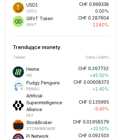
CHF
0.999338
USD1
0.00%
USD1
CHF
0.287604
GRVT Token
-13.80%
GRVT
Trendujące monety
Token
Cena i 24H%
CHF
0.267732
Heima
+45.50%
HEI
CHF
0.00608373
Pudgy Penguins
+1.40%
PENGU
Artificial
CHF
0.135995
Superintelligence
-9.40%
Alliance
FET
CHF
0.01958579
StonkBroker
+33.50%
STONKBROKER
CHF
0.092503
Pi Network