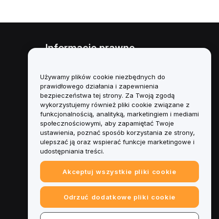
Informacje prawne
Polityka dotycząca konfliktu
interesów
Używamy plików cookie niezbędnych do
prawidłowego działania i zapewnienia
Podsumowanie polityki
bezpieczeństwa tej strony. Za Twoją zgodą
powiernictwa i zarządzania
wykorzystujemy również pliki cookie związane z
funkcjonalnością, analityką, marketingiem i mediami
Informacje ESG
społecznościowymi, aby zapamiętać Twoje
ustawienia, poznać sposób korzystania ze strony,
Biuletyny informacyjne
ulepszać ją oraz wspierać funkcje marketingowe i
kryptoaktywów
udostępniania treści.
Akceptuj wszystkie pliki cookie
Odrzuć dodatkowe pliki cookie