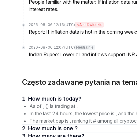
People familiar with the matter: If inflation data 
interest rates.
2026-08-06 12:13
(UTC)
Niedźwiedzio
Report: If inflation data is hot in the coming week
2026-08-06 12:07
(UTC)
Neutralnie
Indian Rupee: Lower oil and inflows support INR
Często zadawane pytania na te
1. How much is today?
As of , () is trading at .
In the last 24 hours, the lowest price is , and the 
The market cap is , ranking it # among all cryptoc
2. How much is one ?
3. How many are there?