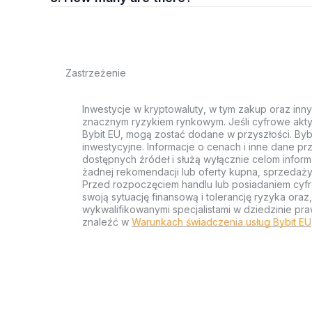
Zastrzeżenie
Inwestycje w kryptowaluty, w tym zakup oraz inn
znacznym ryzykiem rynkowym. Jeśli cyfrowe akty
Bybit EU, mogą zostać dodane w przyszłości. Byb
inwestycyjne. Informacje o cenach i inne dane p
dostępnych źródeł i służą wyłącznie celom inform
żadnej rekomendacji lub oferty kupna, sprzedaży
Przed rozpoczęciem handlu lub posiadaniem cyf
swoją sytuację finansową i tolerancję ryzyka ora
wykwalifikowanymi specjalistami w dziedzinie pra
znaleźć w
Warunkach świadczenia usług Bybit EU