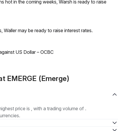
runs hot in the coming weeks, Warsh is ready to raise
s, Waller may be ready to raise interest rates.
 against US Dollar – OCBC
mat EMERGE (Emerge)
highest price is , with a trading volume of .
urrencies.