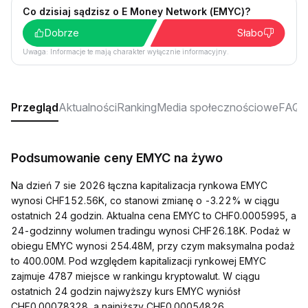
Co dzisiaj sądzisz o E Money Network (EMYC)?
Dobrze
Słabo
Uwaga: Informacje te mają charakter wyłącznie informacyjny.
Przegląd
Aktualności
Ranking
Media społecznościowe
FAQ
Podsumowanie ceny EMYC na żywo
Na dzień 7 sie 2026 łączna kapitalizacja rynkowa EMYC
wynosi CHF152.56K, co stanowi zmianę o -3.22% w ciągu
ostatnich 24 godzin. Aktualna cena EMYC to CHF0.0005995, a
24-godzinny wolumen tradingu wynosi CHF26.18K. Podaż w
obiegu EMYC wynosi 254.48M, przy czym maksymalna podaż
to 400.00M. Pod względem kapitalizacji rynkowej EMYC
zajmuje 4787 miejsce w rankingu kryptowalut. W ciągu
ostatnich 24 godzin najwyższy kurs EMYC wyniósł
CHF0.00078328, a najniższy CHF0.00054826.