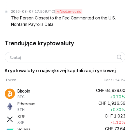
2026-08-07 17:50
(UTC)
Niedźwiedzio
The Person Closest to the Fed Commented on the U.S.
Nonfarm Payrolls Data
Trendujące kryptowaluty
Szukaj
Kryptowaluty o największej kapitalizacji rynkowej
Token
Cena i 24H%
CHF
64,939.00
Bitcoin
+0.70%
BTC
CHF
1,916.56
Ethereum
+0.30%
ETH
CHF
1.023
XRP
-1.10%
XRP
CHF
73.64
Solana