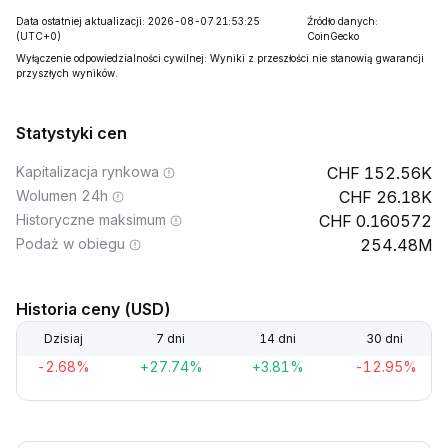
Data ostatniej aktualizacji: 2026-08-07 21:53:25
Źródło danych:
(UTC+0)
CoinGecko
Wyłączenie odpowiedzialności cywilnej: Wyniki z przeszłości nie stanowią gwarancji
przyszłych wyników.
Statystyki cen
Kapitalizacja rynkowa
152.56K
Wolumen 24h
26.18K
Historyczne maksimum
0.160572
Podaż w obiegu
254.48M
Historia ceny (USD)
Dzisiaj
7 dni
14 dni
30 dni
-2.68%
+27.74%
+3.81%
-12.95%