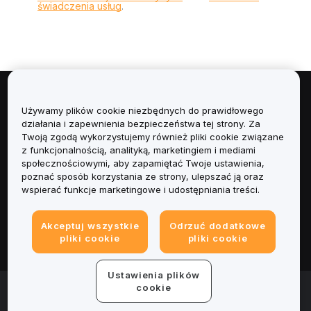
świadczenia usług
.
Informacje
Używamy plików cookie niezbędnych do prawidłowego
działania i zapewnienia bezpieczeństwa tej strony. Za
Usługi
Twoją zgodą wykorzystujemy również pliki cookie związane
z funkcjonalnością, analityką, marketingiem i mediami
społecznościowymi, aby zapamiętać Twoje ustawienia,
Obsługa Klienta
poznać sposób korzystania ze strony, ulepszać ją oraz
wspierać funkcje marketingowe i udostępniania treści.
Produkty
Akceptuj wszystkie
Odrzuć dodatkowe
Informacje prawne
pliki cookie
pliki cookie
Ustawienia plików
© 2025-2026 Bybit.eu. All rights reserved.
cookie
Warunki świadczenia usług
|
Polityka Prywatności
|
Dane