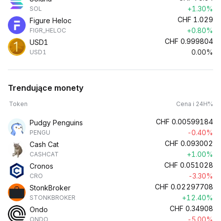
+1.30%
SOL
CHF
1.029
Figure Heloc
+0.80%
FIGR_HELOC
CHF
0.999804
USD1
0.00%
USD1
Trendujące monety
Token
Cena i 24H%
CHF
0.00599184
Pudgy Penguins
-0.40%
PENGU
CHF
0.093002
Cash Cat
+1.00%
CASHCAT
CHF
0.051028
Cronos
-3.30%
CRO
CHF
0.02297708
StonkBroker
+12.40%
STONKBROKER
CHF
0.34908
Ondo
-5.00%
ONDO