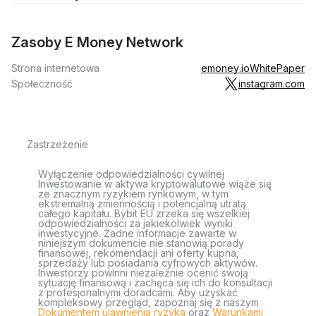
Zasoby E Money Network
Strona internetowa
emoney.io
WhitePaper
Społeczność
instagram.com
Zastrzeżenie
Wyłączenie odpowiedzialności cywilnej
Inwestowanie w aktywa kryptowalutowe wiąże się
ze znacznym ryzykiem rynkowym, w tym
ekstremalną zmiennością i potencjalną utratą
całego kapitału. Bybit EU zrzeka się wszelkiej
odpowiedzialności za jakiekolwiek wyniki
inwestycyjne. Żadne informacje zawarte w
niniejszym dokumencie nie stanowią porady
finansowej, rekomendacji ani oferty kupna,
sprzedaży lub posiadania cyfrowych aktywów.
Inwestorzy powinni niezależnie ocenić swoją
sytuację finansową i zachęca się ich do konsultacji
z profesjonalnymi doradcami. Aby uzyskać
kompleksowy przegląd, zapoznaj się z naszym
Dokumentem ujawnienia ryzyka
oraz
Warunkami