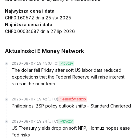
Najwyższa cena i data
CHF0.160572 dnia 25 sty 2025
Najniższa cena i data
CHF0.00034687 dnia 27 lip 2026
Aktualności E Money Network
2026-08-07 19:45
(UTC)
byczy
The dollar fell Friday after soft US labor data reduced
expectations that the Federal Reserve will raise interest
rates in the near term.
2026-08-07 19:42
(UTC)
Niedźwiedzio
Philippines: BSP policy outlook shifts – Standard Chartered
2026-08-07 19:24
(UTC)
byczy
US Treasury yields drop on soft NFP, Hormuz hopes ease
Fed risks