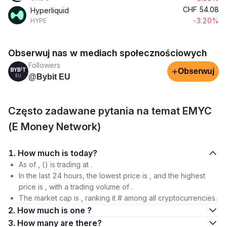
CHF
54.08
Hyperliquid
-3.20%
HYPE
Obserwuj nas w mediach społecznościowych
Followers
+
Obserwuj
@Bybit EU
Często zadawane pytania na temat EMYC
(E Money Network)
1. How much is today?
As of , () is trading at .
In the last 24 hours, the lowest price is , and the highest
price is , with a trading volume of .
The market cap is , ranking it # among all cryptocurrencies.
2. How much is one ?
3. How many are there?