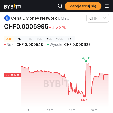
Zarejestruj się
Ceny kryptowalut
Cena E Money Network EMYC
Cena E Money Network
EMYC
CHF
CHF0.0005995
-3.22%
24H
7D
14D
30D
60D
200D
1Y
Niski
CHF
0.000548
Wysoki
CHF
0.000627