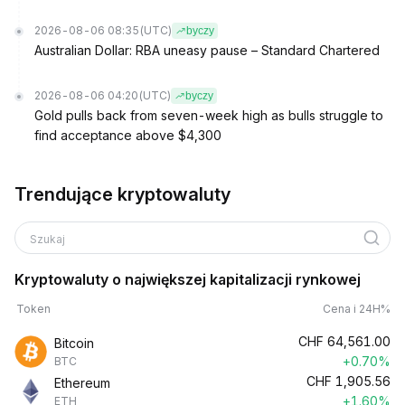
2026-08-06 08:35
(UTC)
byczy
Australian Dollar: RBA uneasy pause – Standard Chartered
2026-08-06 04:20
(UTC)
byczy
Gold pulls back from seven-week high as bulls struggle to
find acceptance above $4,300
Trendujące kryptowaluty
Szukaj
Kryptowaluty o największej kapitalizacji rynkowej
Token
Cena i 24H%
CHF
64,561.00
Bitcoin
+0.70%
BTC
CHF
1,905.56
Ethereum
+1.60%
ETH