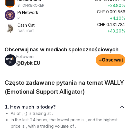
+38.80%
STONKBROKER
CHF
0.091556
Pi Network
+4.10%
PI
CHF
0.131781
Cash Cat
+43.20%
CASHCAT
Obserwuj nas w mediach społecznościowych
Followers
+
Obserwuj
@Bybit EU
Często zadawane pytania na temat WALLY
(Emotional Support Alligator)
1. How much is today?
As of , () is trading at .
In the last 24 hours, the lowest price is , and the highest
price is , with a trading volume of .