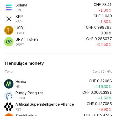
CHF
73.41
Solana
-1.00%
SOL
CHF
1.049
XRP
-1.60%
XRP
CHF
0.999292
USD1
0.00%
USD1
CHF
0.286077
GRVT Token
-14.50%
GRVT
Trendujące monety
Token
Cena i 24H%
CHF
0.32088
Heima
+119.30%
HEI
CHF
0.00613391
Pudgy Penguins
+1.50%
PENGU
CHF
0.137085
Artificial Superintelligence Alliance
-9.90%
FET
CHF
0.0199745
StonkBroker