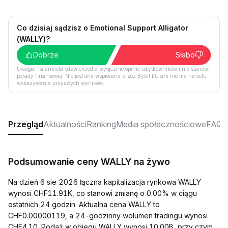
Co dzisiaj sądzisz o Emotional Support Alligator
(WALLY)?
Dobrze
Słabo
Uwaga: Ta ankieta odzwierciedla wyłącznie opinie użytkowników i nie stanowi
porady finansowej. Nie jest ona wspierana przez Bybit EU ani nie ma na celu
wskazywania przyszłych wyników.
Przegląd
Aktualności
Ranking
Media społecznościowe
FAQ
Podsumowanie ceny WALLY na żywo
Na dzień 6 sie 2026 łączna kapitalizacja rynkowa WALLY
wynosi CHF11.91K, co stanowi zmianę o 0.00% w ciągu
ostatnich 24 godzin. Aktualna cena WALLY to
CHF0.00000119, a 24-godzinny wolumen tradingu wynosi
CHF4.10. Podaż w obiegu WALLY wynosi 10.00B, przy czym