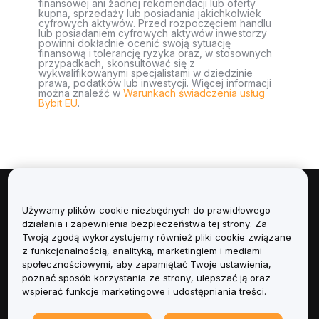
finansowej ani żadnej rekomendacji lub oferty
kupna, sprzedaży lub posiadania jakichkolwiek
cyfrowych aktywów. Przed rozpoczęciem handlu
lub posiadaniem cyfrowych aktywów inwestorzy
powinni dokładnie ocenić swoją sytuację
finansową i tolerancję ryzyka oraz, w stosownych
przypadkach, skonsultować się z
wykwalifikowanymi specjalistami w dziedzinie
prawa, podatków lub inwestycji. Więcej informacji
można znaleźć w
Warunkach świadczenia usług
Bybit EU
.
Informacje
Używamy plików cookie niezbędnych do prawidłowego
działania i zapewnienia bezpieczeństwa tej strony. Za
Usługi
Twoją zgodą wykorzystujemy również pliki cookie związane
z funkcjonalnością, analityką, marketingiem i mediami
społecznościowymi, aby zapamiętać Twoje ustawienia,
Obsługa Klienta
poznać sposób korzystania ze strony, ulepszać ją oraz
wspierać funkcje marketingowe i udostępniania treści.
Produkty