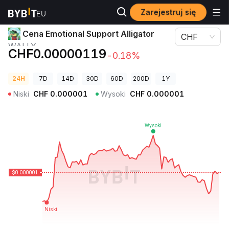
Zarejestruj się
Ceny kryptowalut
Cena Emotional Support Alligator WALLY
Cena Emotional Support Alligator
CHF
WALLY
CHF0.00000119
-0.18%
24H
7D
14D
30D
60D
200D
1Y
Niski
CHF
0.000001
Wysoki
CHF
0.000001