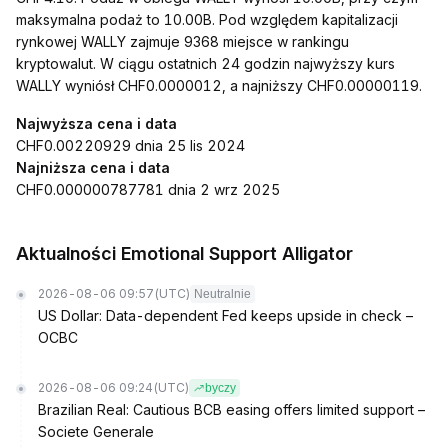
maksymalna podaż to 10.00B. Pod względem kapitalizacji
rynkowej WALLY zajmuje 9368 miejsce w rankingu
kryptowalut. W ciągu ostatnich 24 godzin najwyższy kurs
WALLY wyniósł CHF0.0000012, a najniższy CHF0.00000119.
Najwyższa cena i data
CHF0.00220929 dnia 25 lis 2024
Najniższa cena i data
CHF0.000000787781 dnia 2 wrz 2025
Aktualności Emotional Support Alligator
2026-08-06 09:57
(UTC)
Neutralnie
US Dollar: Data-dependent Fed keeps upside in check –
OCBC
2026-08-06 09:24
(UTC)
byczy
Brazilian Real: Cautious BCB easing offers limited support –
Societe Generale