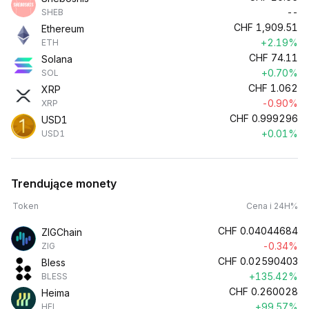
--
SHEB
CHF
1,909.51
Ethereum
+2.19%
ETH
CHF
74.11
Solana
+0.70%
SOL
CHF
1.062
XRP
-0.90%
XRP
CHF
0.999296
USD1
+0.01%
USD1
Trendujące monety
Token
Cena i 24H%
CHF
0.04044684
ZIGChain
-0.34%
ZIG
CHF
0.02590403
Bless
+135.42%
BLESS
CHF
0.260028
Heima
+99.57%
HEI