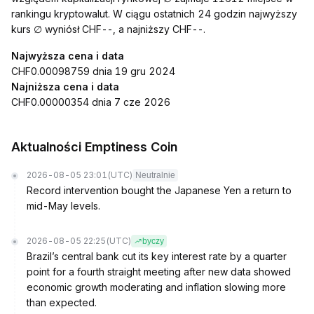
rankingu kryptowalut. W ciągu ostatnich 24 godzin najwyższy
kurs ∅ wyniósł CHF--, a najniższy CHF--.
Najwyższa cena i data
CHF0.00098759 dnia 19 gru 2024
Najniższa cena i data
CHF0.00000354 dnia 7 cze 2026
Aktualności Emptiness Coin
2026-08-05 23:01
(UTC)
Neutralnie
Record intervention bought the Japanese Yen a return to
mid-May levels.
2026-08-05 22:25
(UTC)
byczy
Brazil’s central bank cut its key interest rate by a quarter
point for a fourth straight meeting after new data showed
economic growth moderating and inflation slowing more
than expected.