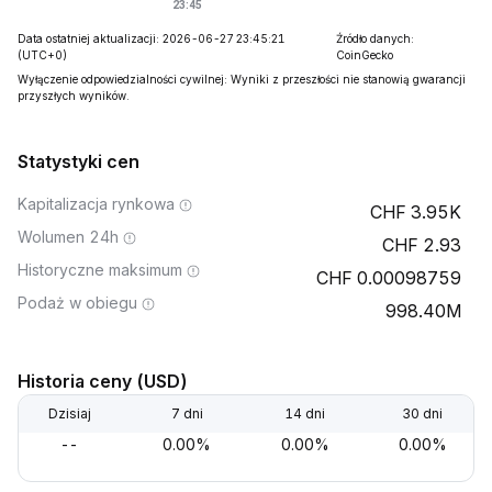
Data ostatniej aktualizacji: 2026-06-27 23:45:21
Źródło danych:
(UTC+0)
CoinGecko
Wyłączenie odpowiedzialności cywilnej: Wyniki z przeszłości nie stanowią gwarancji
przyszłych wyników.
Statystyki cen
Kapitalizacja rynkowa
3.95K
Wolumen 24h
2.93
Historyczne maksimum
0.00098759
Podaż w obiegu
998.40M
Historia ceny (USD)
Dzisiaj
7 dni
14 dni
30 dni
--
0.00%
0.00%
0.00%