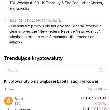
TBL Weekly #180: US Treasury & The Fed, Labor Market,
and Liquidity
2026-08-08 01:39
(UTC)
Neutralnie
July nonfarm payrolls did not give the Federal Reserve a
clear answer; the “New Federal Reserve News Agency”:
whether to raise rates in September still depends on
inflation.
Trendujące kryptowaluty
Szukaj
Kryptowaluty o największej kapitalizacji rynkowej
Token
Cena i 24H%
CHF
64,773.00
Bitcoin
-0.10%
BTC
CHF
1,913.52
Ethereum