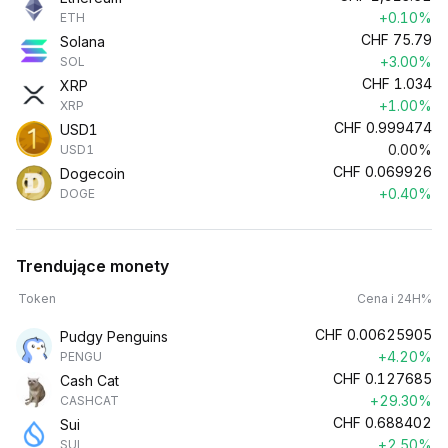
+0.10%
ETH
CHF
75.79
Solana
+3.00%
SOL
CHF
1.034
XRP
+1.00%
XRP
CHF
0.999474
USD1
0.00%
USD1
CHF
0.069926
Dogecoin
+0.40%
DOGE
Trendujące monety
Token
Cena i 24H%
CHF
0.00625905
Pudgy Penguins
+4.20%
PENGU
CHF
0.127685
Cash Cat
+29.30%
CASHCAT
CHF
0.688402
Sui
+2.50%
SUI