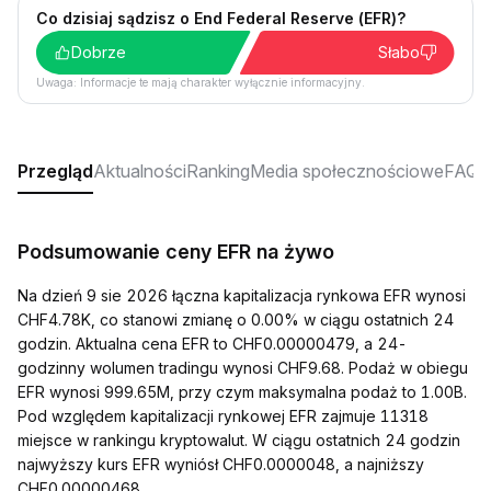
Co dzisiaj sądzisz o End Federal Reserve (EFR)?
Dobrze
Słabo
Uwaga: Informacje te mają charakter wyłącznie informacyjny.
Przegląd
Aktualności
Ranking
Media społecznościowe
FAQ
Podsumowanie ceny EFR na żywo
Na dzień 9 sie 2026 łączna kapitalizacja rynkowa EFR wynosi
CHF4.78K, co stanowi zmianę o 0.00% w ciągu ostatnich 24
godzin. Aktualna cena EFR to CHF0.00000479, a 24-
godzinny wolumen tradingu wynosi CHF9.68. Podaż w obiegu
EFR wynosi 999.65M, przy czym maksymalna podaż to 1.00B.
Pod względem kapitalizacji rynkowej EFR zajmuje 11318
miejsce w rankingu kryptowalut. W ciągu ostatnich 24 godzin
najwyższy kurs EFR wyniósł CHF0.0000048, a najniższy
CHF0.00000468.