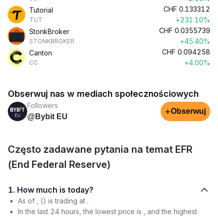
CHF
0.133312
Tutorial
+231.10%
TUT
CHF
0.0355739
StonkBroker
+45.40%
STONKBROKER
CHF
0.094258
Canton
+4.00%
CC
Obserwuj nas w mediach społecznościowych
Followers
+
Obserwuj
@Bybit EU
Często zadawane pytania na temat EFR
(End Federal Reserve)
1. How much is today?
As of , () is trading at .
In the last 24 hours, the lowest price is , and the highest