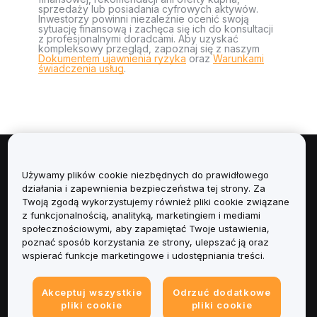
sprzedaży lub posiadania cyfrowych aktywów.
Inwestorzy powinni niezależnie ocenić swoją
sytuację finansową i zachęca się ich do konsultacji
z profesjonalnymi doradcami. Aby uzyskać
kompleksowy przegląd, zapoznaj się z naszym
Dokumentem ujawnienia ryzyka
oraz
Warunkami
świadczenia usług
.
Informacje
Używamy plików cookie niezbędnych do prawidłowego
działania i zapewnienia bezpieczeństwa tej strony. Za
Usługi
Twoją zgodą wykorzystujemy również pliki cookie związane
z funkcjonalnością, analityką, marketingiem i mediami
społecznościowymi, aby zapamiętać Twoje ustawienia,
Obsługa Klienta
poznać sposób korzystania ze strony, ulepszać ją oraz
wspierać funkcje marketingowe i udostępniania treści.
Produkty
Akceptuj wszystkie
Odrzuć dodatkowe
Informacje prawne
pliki cookie
pliki cookie