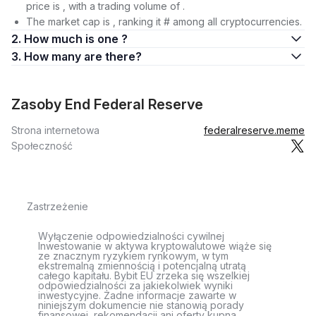
price is , with a trading volume of .
The market cap is , ranking it # among all cryptocurrencies.
2. How much is one ?
3. How many are there?
Zasoby End Federal Reserve
Strona internetowa
federalreserve.meme
Społeczność
Zastrzeżenie
Wyłączenie odpowiedzialności cywilnej
Inwestowanie w aktywa kryptowalutowe wiąże się
ze znacznym ryzykiem rynkowym, w tym
ekstremalną zmiennością i potencjalną utratą
całego kapitału. Bybit EU zrzeka się wszelkiej
odpowiedzialności za jakiekolwiek wyniki
inwestycyjne. Żadne informacje zawarte w
niniejszym dokumencie nie stanowią porady
finansowej, rekomendacji ani oferty kupna,