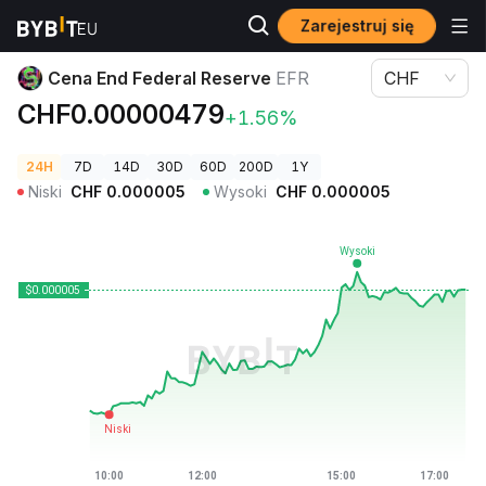
Zarejestruj się
Ceny kryptowalut
Cena End Federal Reserve EFR
Cena End Federal Reserve
EFR
CHF
CHF0.00000479
+1.56%
24H
7D
14D
30D
60D
200D
1Y
Niski
CHF
0.000005
Wysoki
CHF
0.000005