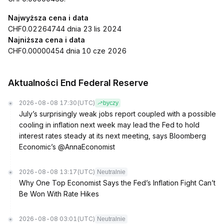
Najwyższa cena i data
CHF0.02264744 dnia 23 lis 2024
Najniższa cena i data
CHF0.00000454 dnia 10 cze 2026
Aktualności End Federal Reserve
2026-08-08 17:30
(UTC)
byczy
July’s surprisingly weak jobs report coupled with a possible
cooling in inflation next week may lead the Fed to hold
interest rates steady at its next meeting, says Bloomberg
Economic’s @AnnaEconomist
2026-08-08 13:17
(UTC)
Neutralnie
Why One Top Economist Says the Fed’s Inflation Fight Can’t
Be Won With Rate Hikes
2026-08-08 03:01
(UTC)
Neutralnie