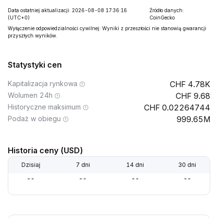
Data ostatniej aktualizacji: 2026-08-08 17:36:16
Źródło danych:
(UTC+0)
CoinGecko
Wyłączenie odpowiedzialności cywilnej: Wyniki z przeszłości nie stanowią gwarancji
przyszłych wyników.
Statystyki cen
Kapitalizacja rynkowa
4.78K
Wolumen 24h
9.68
Historyczne maksimum
0.02264744
Podaż w obiegu
999.65M
Historia ceny (USD)
Dzisiaj
7 dni
14 dni
30 dni
--
--
--
--