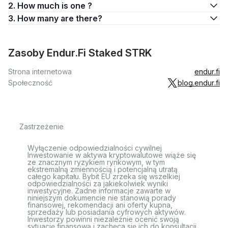
2. How much is one ?
3. How many are there?
Zasoby Endur.Fi Staked STRK
Strona internetowa
endur.fi
Społeczność
blog.endur.fi
Zastrzeżenie
Wyłączenie odpowiedzialności cywilnej
Inwestowanie w aktywa kryptowalutowe wiąże się
ze znacznym ryzykiem rynkowym, w tym
ekstremalną zmiennością i potencjalną utratą
całego kapitału. Bybit EU zrzeka się wszelkiej
odpowiedzialności za jakiekolwiek wyniki
inwestycyjne. Żadne informacje zawarte w
niniejszym dokumencie nie stanowią porady
finansowej, rekomendacji ani oferty kupna,
sprzedaży lub posiadania cyfrowych aktywów.
Inwestorzy powinni niezależnie ocenić swoją
sytuację finansową i zachęca się ich do konsultacji