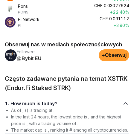
CHF
0.03027624
Pons
+22.40%
PONS
CHF
0.091112
Pi Network
+3.90%
PI
Obserwuj nas w mediach społecznościowych
Followers
+
Obserwuj
@Bybit EU
Często zadawane pytania na temat XSTRK
(Endur.Fi Staked STRK)
1. How much is today?
As of , () is trading at .
In the last 24 hours, the lowest price is , and the highest
price is , with a trading volume of .
The market cap is , ranking it # among all cryptocurrencies.