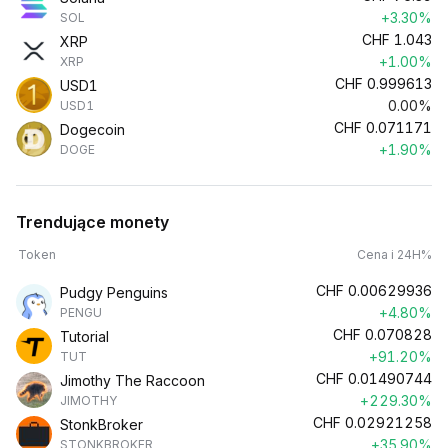
+3.30%
SOL
CHF
1.043
XRP
+1.00%
XRP
CHF
0.999613
USD1
0.00%
USD1
CHF
0.071171
Dogecoin
+1.90%
DOGE
Trendujące monety
Token
Cena i 24H%
CHF
0.00629936
Pudgy Penguins
+4.80%
PENGU
CHF
0.070828
Tutorial
+91.20%
TUT
CHF
0.01490744
Jimothy The Raccoon
+229.30%
JIMOTHY
CHF
0.02921258
StonkBroker
+35.90%
STONKBROKER