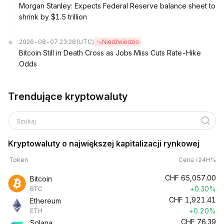
Morgan Stanley: Expects Federal Reserve balance sheet to
shrink by $1.5 trillion
2026-08-07 23:28
(UTC)
Niedźwiedzio
Bitcoin Still in Death Cross as Jobs Miss Cuts Rate-Hike
Odds
Trendujące kryptowaluty
Szukaj
Kryptowaluty o największej kapitalizacji rynkowej
Token
Cena i 24H%
CHF
65,057.00
Bitcoin
+0.30%
BTC
CHF
1,921.41
Ethereum
+0.20%
ETH
CHF
76.39
Solana