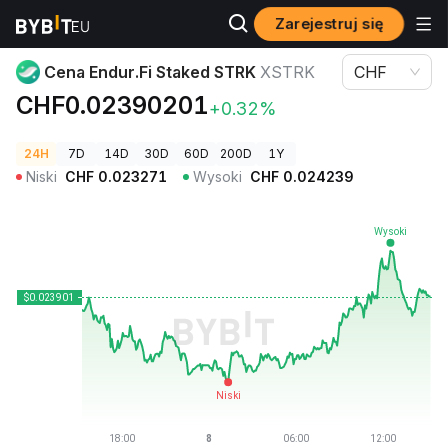
Zarejestruj się
Ceny kryptowalut
Cena Endur.Fi Staked STRK XSTRK
Cena Endur.Fi Staked STRK
XSTRK
CHF
CHF0.02390201
+0.32%
24H
7D
14D
30D
60D
200D
1Y
Niski
CHF
0.023271
Wysoki
CHF
0.024239