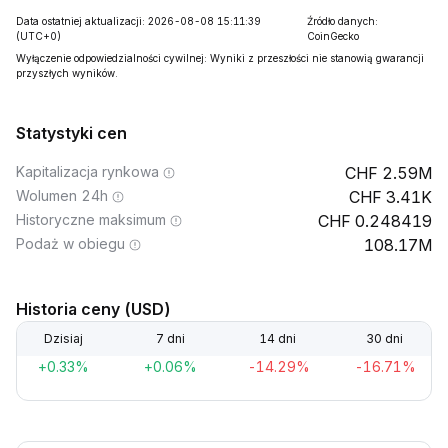
Data ostatniej aktualizacji: 2026-08-08 15:11:39
Źródło danych:
(UTC+0)
CoinGecko
Wyłączenie odpowiedzialności cywilnej: Wyniki z przeszłości nie stanowią gwarancji
przyszłych wyników.
Statystyki cen
Kapitalizacja rynkowa
2.59M
Wolumen 24h
3.41K
Historyczne maksimum
0.248419
Podaż w obiegu
108.17M
Historia ceny (USD)
Dzisiaj
7 dni
14 dni
30 dni
+0.33%
+0.06%
-14.29%
-16.71%