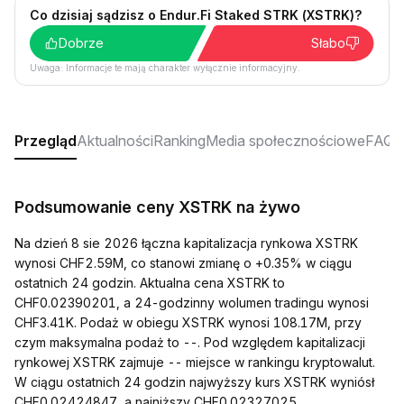
Co dzisiaj sądzisz o Endur.Fi Staked STRK (XSTRK)?
Dobrze
Słabo
Uwaga: Informacje te mają charakter wyłącznie informacyjny.
Przegląd
Aktualności
Ranking
Media społecznościowe
FAQ
Podsumowanie ceny XSTRK na żywo
Na dzień 8 sie 2026 łączna kapitalizacja rynkowa XSTRK
wynosi CHF2.59M, co stanowi zmianę o +0.35% w ciągu
ostatnich 24 godzin. Aktualna cena XSTRK to
CHF0.02390201, a 24-godzinny wolumen tradingu wynosi
CHF3.41K. Podaż w obiegu XSTRK wynosi 108.17M, przy
czym maksymalna podaż to --. Pod względem kapitalizacji
rynkowej XSTRK zajmuje -- miejsce w rankingu kryptowalut.
W ciągu ostatnich 24 godzin najwyższy kurs XSTRK wyniósł
CHF0.02424847, a najniższy CHF0.02327025.