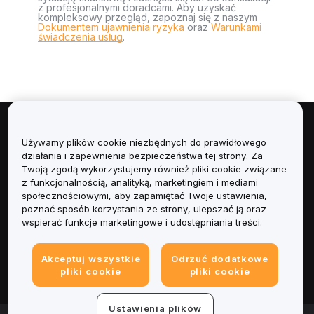
z profesjonalnymi doradcami. Aby uzyskać
kompleksowy przegląd, zapoznaj się z naszym
Dokumentem ujawnienia ryzyka
oraz
Warunkami
świadczenia usług
.
Informacje
Używamy plików cookie niezbędnych do prawidłowego
działania i zapewnienia bezpieczeństwa tej strony. Za
Usługi
Twoją zgodą wykorzystujemy również pliki cookie związane
z funkcjonalnością, analityką, marketingiem i mediami
społecznościowymi, aby zapamiętać Twoje ustawienia,
Obsługa Klienta
poznać sposób korzystania ze strony, ulepszać ją oraz
wspierać funkcje marketingowe i udostępniania treści.
Produkty
Akceptuj wszystkie
Odrzuć dodatkowe
Informacje prawne
pliki cookie
pliki cookie
Ustawienia plików